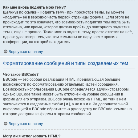
Как мне вновь поднять мою тему?
Щёлкнув по ссылке «Поднять тему» при просмотре темы, вы можете
«поднять» её в верхнюю часть первой страницы форума. Если этого не
происходит, то это означает, что возможность поднятия тем могла быть
отключена, или время, которое должно пройти до повторного поднятия
темы, ещё не прошло. Также можно поднять тему, просто ответив на неё,
однако удостоверьтесь, что тем самым вы не нарушаете правила
конференции, на которой находитесь.
Вернуться к началу
Форматирование сообщений и типы создаваемых тем
Что такое BBCode?
BBCode — это особая реализация HTML, предлагающая большие
возможности по форматированию отдельных частей сообщения.
Возможность использования BBCode определяется администратором,
однако BBCode также может быть отключён на уровне сообщения в
форме для его отправки. BBCode очень похож на HTML, но теги в нём
заключаются в квадратные скобки [ и ], а не в < и >. За дополнительной
информацией о BBCode обратитесь к руководству по BBCode, ссылка на
которое доступна из формы отправки сообщений.
Вернуться к началу
Могу ли я использовать HTML?