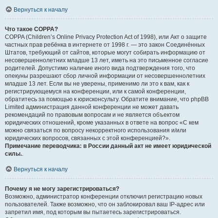
Вернуться к началу
Что такое COPPA?
COPPA (Children’s Online Privacy Protection Act of 1998), или Акт о защите
частных прав ребёнка в интернете от 1998 г. — это закон Соединённых
Штатов, требующий от сайтов, которые могут собирать информацию от
несовершеннолетних младше 13 лет, иметь на это письменное согласие
родителей. Допустимо наличие иного вида подтверждения того, что
опекуны разрешают сбор личной информации от несовершеннолетних
младше 13 лет. Если вы не уверены, применимо ли это к вам, как к
регистрирующемуся на конференции, или к самой конференции,
обратитесь за помощью к юрисконсульту. Обратите внимание, что phpBB
Limited администрация данной конференции не может давать
рекомендаций по правовым вопросам и не является объектом
юридических отношений, кроме указанных в ответе на вопрос «С кем
можно связаться по вопросу некорректного использования и/или
юридических вопросов, связанных с этой конференцией?».
Примечание переводчика: в России данный акт не имеет юридической
силы.
.
Вернуться к началу
Почему я не могу зарегистрироваться?
Возможно, администратор конференции отключил регистрацию новых
пользователей. Также возможно, что он заблокировал ваш IP-адрес или
запретил имя, под которым вы пытаетесь зарегистрироваться.