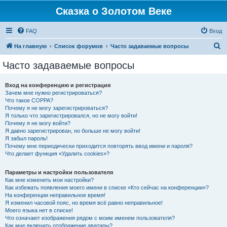
Сказка о Золотом Веке
FAQ
Вход
П
На главную
Список форумов
Часто задаваемые вопросы
о
Часто задаваемые вопросы
и
с
Вход на конференцию и регистрация
Зачем мне нужно регистрироваться?
к
Что такое COPPA?
Почему я не могу зарегистрироваться?
Я только что зарегистрировался, но не могу войти!
Почему я не могу войти?
Я давно зарегистрирован, но больше не могу войти!
Я забыл пароль!
Почему мне периодически приходится повторять ввод имени и пароля?
Что делает функция «Удалить cookies»?
Параметры и настройки пользователя
Как мне изменить мои настройки?
Как избежать появления моего имени в списке «Кто сейчас на конференции»?
На конференции неправильное время!
Я изменил часовой пояс, но время всё равно неправильное!
Моего языка нет в списке!
Что означают изображения рядом с моим именем пользователя?
Как мне включить отображение аватары?