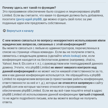
Почему здесь нет такой-то функции?
Это программное обеспечение было создано и лицензировано phpBB
Limited. Если вы считаете, что какая-то функция должна быть добавлена,
посетите
Центр идей phpBB
, где можно отдать свой голос за уже
поданные идеи или предложить собственные.
Вернуться к началу
С кем можно связаться по вопросу некорректного использования и/или
юридических вопросов, связанных с этой конференцией?
Вы можете связаться с любым из администраторов, перечисленных в
списке на странице «Наша команда». Если вы не получили ответа,
свяжитесь с владельцем домена (сделайте
whois lookup
) или, если
конференция находится на бесплатном домене (например, chat.ru,
Yahoo!, free.fr, f2s.com и т. п.), с руководством или техподдержкой данного
домена. Учтите, что phpBB Limited
не имеет никакого контроля над
данной конференцией
и не может нести никакой ответственности за то,
кем и как данная конференция используется. Не обращайтесь к phpBB
Limited по юридическим вопросам (о приостановке работы конференции,
ответственности за неё и т. д.), которые
не относятся напрямую
к сайту
phpBB.com или которые частично относятся к программному
обеспечению phpBB Limited. Если же вы всё-таки пошлёте email в адрес
phpBB Limited об использовании данной конференции
третьей стороной
,
то не ждите подробного письма, или вы можете вообще не получить
ответа.