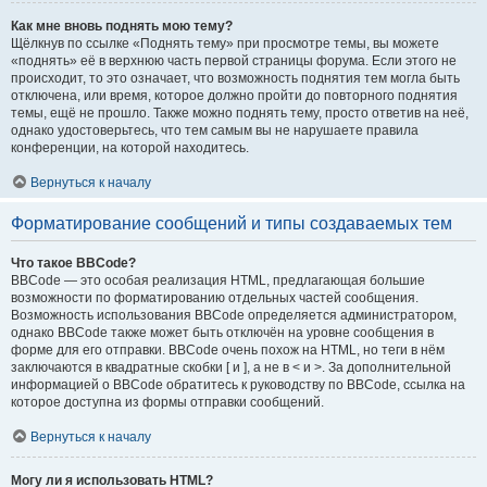
Как мне вновь поднять мою тему?
Щёлкнув по ссылке «Поднять тему» при просмотре темы, вы можете
«поднять» её в верхнюю часть первой страницы форума. Если этого не
происходит, то это означает, что возможность поднятия тем могла быть
отключена, или время, которое должно пройти до повторного поднятия
темы, ещё не прошло. Также можно поднять тему, просто ответив на неё,
однако удостоверьтесь, что тем самым вы не нарушаете правила
конференции, на которой находитесь.
Вернуться к началу
Форматирование сообщений и типы создаваемых тем
Что такое BBCode?
BBCode — это особая реализация HTML, предлагающая большие
возможности по форматированию отдельных частей сообщения.
Возможность использования BBCode определяется администратором,
однако BBCode также может быть отключён на уровне сообщения в
форме для его отправки. BBCode очень похож на HTML, но теги в нём
заключаются в квадратные скобки [ и ], а не в < и >. За дополнительной
информацией о BBCode обратитесь к руководству по BBCode, ссылка на
которое доступна из формы отправки сообщений.
Вернуться к началу
Могу ли я использовать HTML?