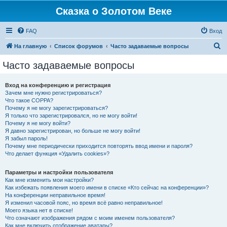
Сказка о Золотом Веке
FAQ
Вход
П
На главную
Список форумов
Часто задаваемые вопросы
о
Часто задаваемые вопросы
и
с
Вход на конференцию и регистрация
Зачем мне нужно регистрироваться?
к
Что такое COPPA?
Почему я не могу зарегистрироваться?
Я только что зарегистрировался, но не могу войти!
Почему я не могу войти?
Я давно зарегистрирован, но больше не могу войти!
Я забыл пароль!
Почему мне периодически приходится повторять ввод имени и пароля?
Что делает функция «Удалить cookies»?
Параметры и настройки пользователя
Как мне изменить мои настройки?
Как избежать появления моего имени в списке «Кто сейчас на конференции»?
На конференции неправильное время!
Я изменил часовой пояс, но время всё равно неправильное!
Моего языка нет в списке!
Что означают изображения рядом с моим именем пользователя?
Как мне включить отображение аватары?