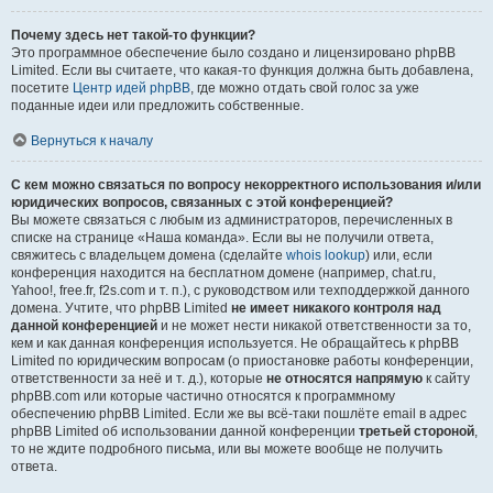
Почему здесь нет такой-то функции?
Это программное обеспечение было создано и лицензировано phpBB
Limited. Если вы считаете, что какая-то функция должна быть добавлена,
посетите
Центр идей phpBB
, где можно отдать свой голос за уже
поданные идеи или предложить собственные.
Вернуться к началу
С кем можно связаться по вопросу некорректного использования и/или
юридических вопросов, связанных с этой конференцией?
Вы можете связаться с любым из администраторов, перечисленных в
списке на странице «Наша команда». Если вы не получили ответа,
свяжитесь с владельцем домена (сделайте
whois lookup
) или, если
конференция находится на бесплатном домене (например, chat.ru,
Yahoo!, free.fr, f2s.com и т. п.), с руководством или техподдержкой данного
домена. Учтите, что phpBB Limited
не имеет никакого контроля над
данной конференцией
и не может нести никакой ответственности за то,
кем и как данная конференция используется. Не обращайтесь к phpBB
Limited по юридическим вопросам (о приостановке работы конференции,
ответственности за неё и т. д.), которые
не относятся напрямую
к сайту
phpBB.com или которые частично относятся к программному
обеспечению phpBB Limited. Если же вы всё-таки пошлёте email в адрес
phpBB Limited об использовании данной конференции
третьей стороной
,
то не ждите подробного письма, или вы можете вообще не получить
ответа.