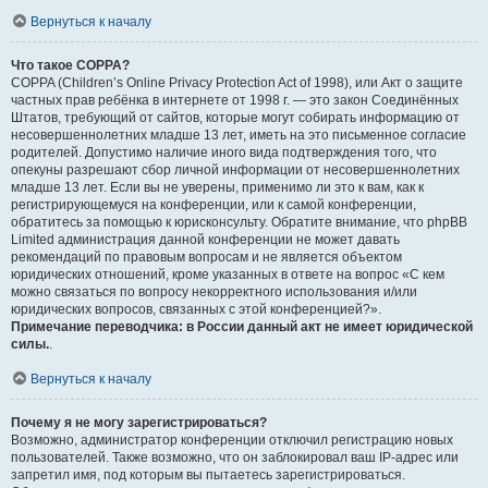
Вернуться к началу
Что такое COPPA?
COPPA (Children’s Online Privacy Protection Act of 1998), или Акт о защите
частных прав ребёнка в интернете от 1998 г. — это закон Соединённых
Штатов, требующий от сайтов, которые могут собирать информацию от
несовершеннолетних младше 13 лет, иметь на это письменное согласие
родителей. Допустимо наличие иного вида подтверждения того, что
опекуны разрешают сбор личной информации от несовершеннолетних
младше 13 лет. Если вы не уверены, применимо ли это к вам, как к
регистрирующемуся на конференции, или к самой конференции,
обратитесь за помощью к юрисконсульту. Обратите внимание, что phpBB
Limited администрация данной конференции не может давать
рекомендаций по правовым вопросам и не является объектом
юридических отношений, кроме указанных в ответе на вопрос «С кем
можно связаться по вопросу некорректного использования и/или
юридических вопросов, связанных с этой конференцией?».
Примечание переводчика: в России данный акт не имеет юридической
силы.
.
Вернуться к началу
Почему я не могу зарегистрироваться?
Возможно, администратор конференции отключил регистрацию новых
пользователей. Также возможно, что он заблокировал ваш IP-адрес или
запретил имя, под которым вы пытаетесь зарегистрироваться.