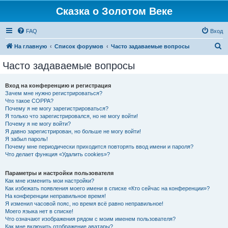
Сказка о Золотом Веке
FAQ
Вход
П
На главную
Список форумов
Часто задаваемые вопросы
о
Часто задаваемые вопросы
и
с
Вход на конференцию и регистрация
Зачем мне нужно регистрироваться?
к
Что такое COPPA?
Почему я не могу зарегистрироваться?
Я только что зарегистрировался, но не могу войти!
Почему я не могу войти?
Я давно зарегистрирован, но больше не могу войти!
Я забыл пароль!
Почему мне периодически приходится повторять ввод имени и пароля?
Что делает функция «Удалить cookies»?
Параметры и настройки пользователя
Как мне изменить мои настройки?
Как избежать появления моего имени в списке «Кто сейчас на конференции»?
На конференции неправильное время!
Я изменил часовой пояс, но время всё равно неправильное!
Моего языка нет в списке!
Что означают изображения рядом с моим именем пользователя?
Как мне включить отображение аватары?