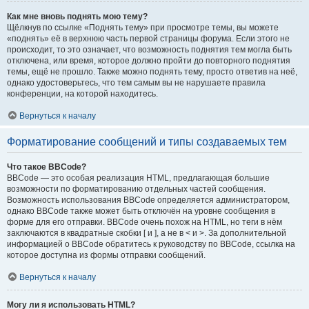
Как мне вновь поднять мою тему?
Щёлкнув по ссылке «Поднять тему» при просмотре темы, вы можете
«поднять» её в верхнюю часть первой страницы форума. Если этого не
происходит, то это означает, что возможность поднятия тем могла быть
отключена, или время, которое должно пройти до повторного поднятия
темы, ещё не прошло. Также можно поднять тему, просто ответив на неё,
однако удостоверьтесь, что тем самым вы не нарушаете правила
конференции, на которой находитесь.
Вернуться к началу
Форматирование сообщений и типы создаваемых тем
Что такое BBCode?
BBCode — это особая реализация HTML, предлагающая большие
возможности по форматированию отдельных частей сообщения.
Возможность использования BBCode определяется администратором,
однако BBCode также может быть отключён на уровне сообщения в
форме для его отправки. BBCode очень похож на HTML, но теги в нём
заключаются в квадратные скобки [ и ], а не в < и >. За дополнительной
информацией о BBCode обратитесь к руководству по BBCode, ссылка на
которое доступна из формы отправки сообщений.
Вернуться к началу
Могу ли я использовать HTML?