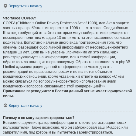
Вернуться к началу
Что такое COPPA?
COPPA (Children’s Online Privacy Protection Act of 1998), или Акт о защите
частных прав ребёнка в интернете от 1998 г. — это закон Соединённых
Штатов, требующий от сайтов, которые могут собирать информацию от
несовершеннолетних младше 13 лет, иметь на это письменное согласие
родителей. Допустимо наличие иного вида подтверждения того, что
опекуны разрешают сбор личной информации от несовершеннолетних
младше 13 лет. Если вы не уверены, применимо ли это к вам, как к
регистрирующемуся на конференции, или к самой конференции,
обратитесь за помощью к юрисконсульту. Обратите внимание, что phpBB
Limited администрация данной конференции не может давать
рекомендаций по правовым вопросам и не является объектом
юридических отношений, кроме указанных в ответе на вопрос «С кем
можно связаться по вопросу некорректного использования и/или
юридических вопросов, связанных с этой конференцией?».
Примечание переводчика: в России данный акт не имеет юридической
силы.
.
Вернуться к началу
Почему я не могу зарегистрироваться?
Возможно, администратор конференции отключил регистрацию новых
пользователей. Также возможно, что он заблокировал ваш IP-адрес или
запретил имя, под которым вы пытаетесь зарегистрироваться.