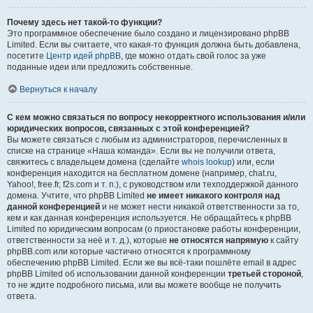
Почему здесь нет такой-то функции?
Это программное обеспечение было создано и лицензировано phpBB
Limited. Если вы считаете, что какая-то функция должна быть добавлена,
посетите
Центр идей phpBB
, где можно отдать свой голос за уже
поданные идеи или предложить собственные.
Вернуться к началу
С кем можно связаться по вопросу некорректного использования и/или
юридических вопросов, связанных с этой конференцией?
Вы можете связаться с любым из администраторов, перечисленных в
списке на странице «Наша команда». Если вы не получили ответа,
свяжитесь с владельцем домена (сделайте
whois lookup
) или, если
конференция находится на бесплатном домене (например, chat.ru,
Yahoo!, free.fr, f2s.com и т. п.), с руководством или техподдержкой данного
домена. Учтите, что phpBB Limited
не имеет никакого контроля над
данной конференцией
и не может нести никакой ответственности за то,
кем и как данная конференция используется. Не обращайтесь к phpBB
Limited по юридическим вопросам (о приостановке работы конференции,
ответственности за неё и т. д.), которые
не относятся напрямую
к сайту
phpBB.com или которые частично относятся к программному
обеспечению phpBB Limited. Если же вы всё-таки пошлёте email в адрес
phpBB Limited об использовании данной конференции
третьей стороной
,
то не ждите подробного письма, или вы можете вообще не получить
ответа.