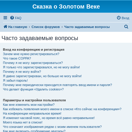
Сказка о Золотом Веке
FAQ
Вход
П
На главную
Список форумов
Часто задаваемые вопросы
о
Часто задаваемые вопросы
и
с
Вход на конференцию и регистрация
Зачем мне нужно регистрироваться?
к
Что такое COPPA?
Почему я не могу зарегистрироваться?
Я только что зарегистрировался, но не могу войти!
Почему я не могу войти?
Я давно зарегистрирован, но больше не могу войти!
Я забыл пароль!
Почему мне периодически приходится повторять ввод имени и пароля?
Что делает функция «Удалить cookies»?
Параметры и настройки пользователя
Как мне изменить мои настройки?
Как избежать появления моего имени в списке «Кто сейчас на конференции»?
На конференции неправильное время!
Я изменил часовой пояс, но время всё равно неправильное!
Моего языка нет в списке!
Что означают изображения рядом с моим именем пользователя?
Как мне включить отображение аватары?