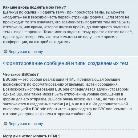
Как мне вновь поднять мою тему?
Щёлкнув по ссылке «Поднять тему» при просмотре темы, вы можете
«поднять» её в верхнюю часть первой страницы форума. Если этого не
происходит, то это означает, что возможность поднятия тем могла быть
отключена, или время, которое должно пройти до повторного поднятия
темы, ещё не прошло. Также можно поднять тему, просто ответив на неё,
однако удостоверьтесь, что тем самым вы не нарушаете правила
конференции, на которой находитесь.
Вернуться к началу
Форматирование сообщений и типы создаваемых тем
Что такое BBCode?
BBCode — это особая реализация HTML, предлагающая большие
возможности по форматированию отдельных частей сообщения.
Возможность использования BBCode определяется администратором,
однако BBCode также может быть отключён на уровне сообщения в
форме для его отправки. BBCode очень похож на HTML, но теги в нём
заключаются в квадратные скобки [ и ], а не в < и >. За дополнительной
информацией о BBCode обратитесь к руководству по BBCode, ссылка на
которое доступна из формы отправки сообщений.
Вернуться к началу
Могу ли я использовать HTML?