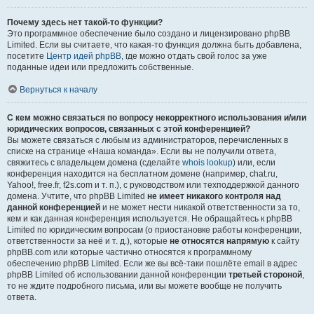
Почему здесь нет такой-то функции?
Это программное обеспечение было создано и лицензировано phpBB
Limited. Если вы считаете, что какая-то функция должна быть добавлена,
посетите
Центр идей phpBB
, где можно отдать свой голос за уже
поданные идеи или предложить собственные.
Вернуться к началу
С кем можно связаться по вопросу некорректного использования и/или
юридических вопросов, связанных с этой конференцией?
Вы можете связаться с любым из администраторов, перечисленных в
списке на странице «Наша команда». Если вы не получили ответа,
свяжитесь с владельцем домена (сделайте
whois lookup
) или, если
конференция находится на бесплатном домене (например, chat.ru,
Yahoo!, free.fr, f2s.com и т. п.), с руководством или техподдержкой данного
домена. Учтите, что phpBB Limited
не имеет никакого контроля над
данной конференцией
и не может нести никакой ответственности за то,
кем и как данная конференция используется. Не обращайтесь к phpBB
Limited по юридическим вопросам (о приостановке работы конференции,
ответственности за неё и т. д.), которые
не относятся напрямую
к сайту
phpBB.com или которые частично относятся к программному
обеспечению phpBB Limited. Если же вы всё-таки пошлёте email в адрес
phpBB Limited об использовании данной конференции
третьей стороной
,
то не ждите подробного письма, или вы можете вообще не получить
ответа.