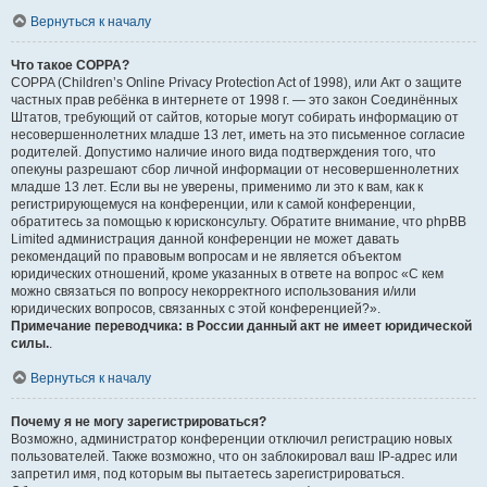
Вернуться к началу
Что такое COPPA?
COPPA (Children’s Online Privacy Protection Act of 1998), или Акт о защите
частных прав ребёнка в интернете от 1998 г. — это закон Соединённых
Штатов, требующий от сайтов, которые могут собирать информацию от
несовершеннолетних младше 13 лет, иметь на это письменное согласие
родителей. Допустимо наличие иного вида подтверждения того, что
опекуны разрешают сбор личной информации от несовершеннолетних
младше 13 лет. Если вы не уверены, применимо ли это к вам, как к
регистрирующемуся на конференции, или к самой конференции,
обратитесь за помощью к юрисконсульту. Обратите внимание, что phpBB
Limited администрация данной конференции не может давать
рекомендаций по правовым вопросам и не является объектом
юридических отношений, кроме указанных в ответе на вопрос «С кем
можно связаться по вопросу некорректного использования и/или
юридических вопросов, связанных с этой конференцией?».
Примечание переводчика: в России данный акт не имеет юридической
силы.
.
Вернуться к началу
Почему я не могу зарегистрироваться?
Возможно, администратор конференции отключил регистрацию новых
пользователей. Также возможно, что он заблокировал ваш IP-адрес или
запретил имя, под которым вы пытаетесь зарегистрироваться.