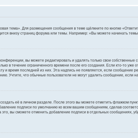
овая тема». Для размещения сообщения в теме щёлкните по кнопке «Ответит
ится внизу страниц форума или темы. Например: «Вы можете начинать темы»
конференции, вы можете редактировать и удалять только свои собственные 
ько в течение ограниченного времени после его создания. Если кто-то уже 
дату и время последней из них. Эта надпись не появляется, если сообщение 
ию. Учтите, что обычные пользователи не могут удалить сообщение, если на 
создать её в личном разделе. После этого вы можете отметить флажком пун
обавление подписи по умолчанию ко всем вашим сообщениям, сделав соотве
а это, вы сможете отменить добавление подписи в отдельных сообщениях, у