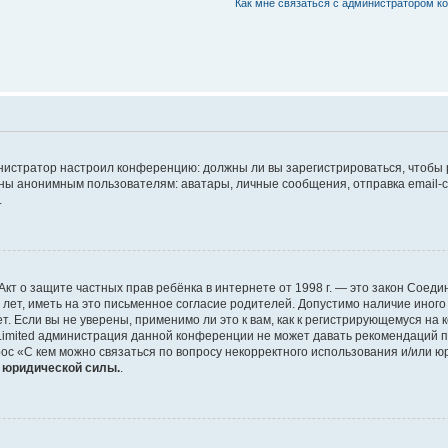
Как мне связаться с администратором 
дминистратор настроил конференцию: должны ли вы зарегистрироваться, чтобы
 анонимным пользователям: аватары, личные сообщения, отправка email-сооб
.
 или Акт о защите частных прав ребёнка в интернете от 1998 г. — это закон Со
т, иметь на это письменное согласие родителей. Допустимо наличие иного
 Если вы не уверены, применимо ли это к вам, как к регистрирующемуся на 
Limited администрация данной конференции не может давать рекомендаций 
ос «С кем можно связаться по вопросу некорректного использования и/или ю
т юридической силы.
.