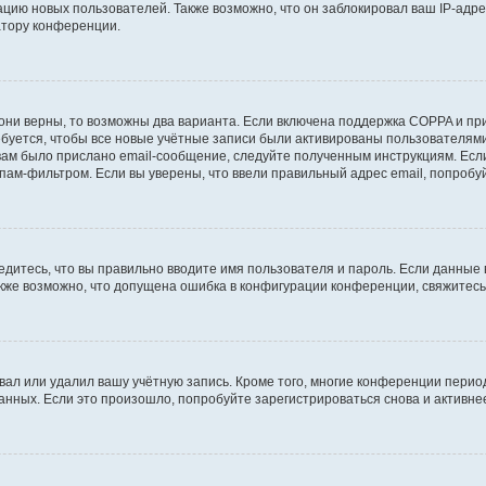
ию новых пользователей. Также возможно, что он заблокировал ваш IP-адре
атору конференции.
они верны, то возможны два варианта. Если включена поддержка COPPA и при 
уется, чтобы все новые учётные записи были активированы пользователями
ам было прислано email-сообщение, следуйте полученным инструкциям. Если
пам-фильтром. Если вы уверены, что ввели правильный адрес email, попробу
едитесь, что вы правильно вводите имя пользователя и пароль. Если данные
Также возможно, что допущена ошибка в конфигурации конференции, свяжитес
вал или удалил вашу учётную запись. Кроме того, многие конференции перио
ных. Если это произошло, попробуйте зарегистрироваться снова и активнее 