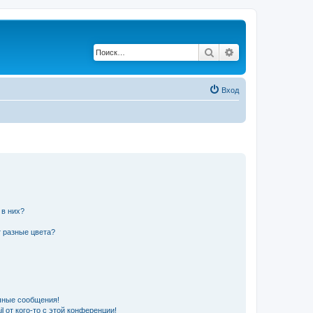
Поиск
Расширенный по
Вход
 в них?
 разные цвета?
чные сообщения!
 от кого-то с этой конференции!