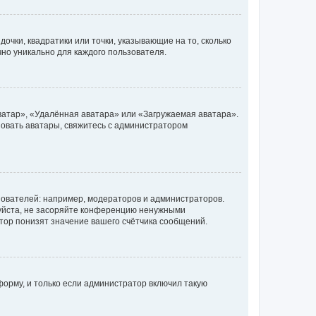
очки, квадратики или точки, указывающие на то, сколько
чно уникально для каждого пользователя.
ватар», «Удалённая аватара» или «Загружаемая аватара».
ьзовать аватары, свяжитесь с администратором
ователей: например, модераторов и администраторов.
уйста, не засоряйте конференцию ненужными
тор понизят значение вашего счётчика сообщений.
орму, и только если администратор включил такую