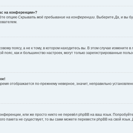
час на конференции»?
дёте опцию
Скрывать моё пребывание на конференции
. Выберите
Да
, и вы 
зователем.
вому поясу, а не к тому, в котором находитесь вы. В этом случае измените в 
овой пояс, как и большинство настроек, могут только зарегистрированные пол
ое!
о время отображается по-прежнему неверное, значит, неправильно установле
онференции, или же просто никто не перевёл phpBB на ваш язык. Попробуйт
вого пакета не существует, то вы сами можете перевести phpBB на свой язы