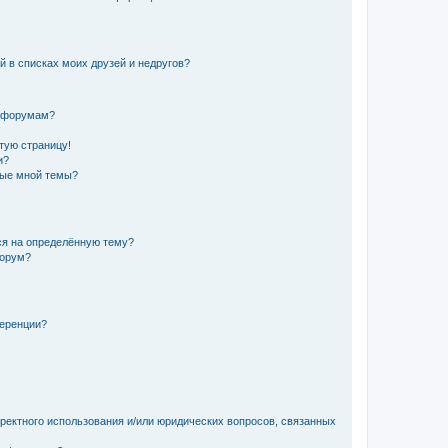
й в списках моих друзей и недругов?
и форумам?
стую страницу!
и?
ные мной темы?
ься на определённую тему?
форум?
ференции?
рректного использования и/или юридических вопросов, связанных