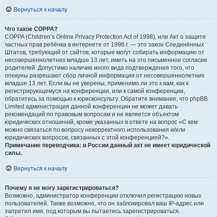
Вернуться к началу
Что такое COPPA?
COPPA (Children’s Online Privacy Protection Act of 1998), или Акт о защите
частных прав ребёнка в интернете от 1998 г. — это закон Соединённых
Штатов, требующий от сайтов, которые могут собирать информацию от
несовершеннолетних младше 13 лет, иметь на это письменное согласие
родителей. Допустимо наличие иного вида подтверждения того, что
опекуны разрешают сбор личной информации от несовершеннолетних
младше 13 лет. Если вы не уверены, применимо ли это к вам, как к
регистрирующемуся на конференции, или к самой конференции,
обратитесь за помощью к юрисконсульту. Обратите внимание, что phpBB
Limited администрация данной конференции не может давать
рекомендаций по правовым вопросам и не является объектом
юридических отношений, кроме указанных в ответе на вопрос «С кем
можно связаться по вопросу некорректного использования и/или
юридических вопросов, связанных с этой конференцией?».
Примечание переводчика: в России данный акт не имеет юридической
силы.
.
Вернуться к началу
Почему я не могу зарегистрироваться?
Возможно, администратор конференции отключил регистрацию новых
пользователей. Также возможно, что он заблокировал ваш IP-адрес или
запретил имя, под которым вы пытаетесь зарегистрироваться.