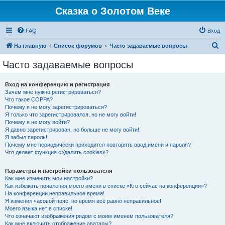
Сказка о Золотом Веке
FAQ
Вход
П
На главную
Список форумов
Часто задаваемые вопросы
о
Часто задаваемые вопросы
и
с
Вход на конференцию и регистрация
Зачем мне нужно регистрироваться?
к
Что такое COPPA?
Почему я не могу зарегистрироваться?
Я только что зарегистрировался, но не могу войти!
Почему я не могу войти?
Я давно зарегистрирован, но больше не могу войти!
Я забыл пароль!
Почему мне периодически приходится повторять ввод имени и пароля?
Что делает функция «Удалить cookies»?
Параметры и настройки пользователя
Как мне изменить мои настройки?
Как избежать появления моего имени в списке «Кто сейчас на конференции»?
На конференции неправильное время!
Я изменил часовой пояс, но время всё равно неправильное!
Моего языка нет в списке!
Что означают изображения рядом с моим именем пользователя?
Как мне включить отображение аватары?