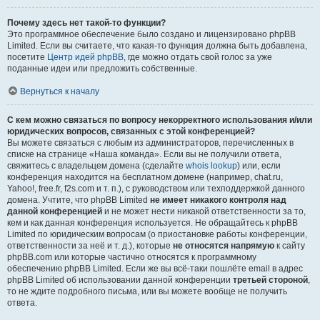
Почему здесь нет такой-то функции?
Это программное обеспечение было создано и лицензировано phpBB
Limited. Если вы считаете, что какая-то функция должна быть добавлена,
посетите
Центр идей phpBB
, где можно отдать свой голос за уже
поданные идеи или предложить собственные.
Вернуться к началу
С кем можно связаться по вопросу некорректного использования и/или
юридических вопросов, связанных с этой конференцией?
Вы можете связаться с любым из администраторов, перечисленных в
списке на странице «Наша команда». Если вы не получили ответа,
свяжитесь с владельцем домена (сделайте
whois lookup
) или, если
конференция находится на бесплатном домене (например, chat.ru,
Yahoo!, free.fr, f2s.com и т. п.), с руководством или техподдержкой данного
домена. Учтите, что phpBB Limited
не имеет никакого контроля над
данной конференцией
и не может нести никакой ответственности за то,
кем и как данная конференция используется. Не обращайтесь к phpBB
Limited по юридическим вопросам (о приостановке работы конференции,
ответственности за неё и т. д.), которые
не относятся напрямую
к сайту
phpBB.com или которые частично относятся к программному
обеспечению phpBB Limited. Если же вы всё-таки пошлёте email в адрес
phpBB Limited об использовании данной конференции
третьей стороной
,
то не ждите подробного письма, или вы можете вообще не получить
ответа.