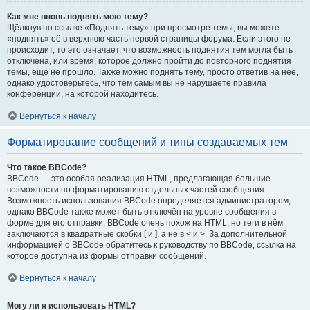
Как мне вновь поднять мою тему?
Щёлкнув по ссылке «Поднять тему» при просмотре темы, вы можете
«поднять» её в верхнюю часть первой страницы форума. Если этого не
происходит, то это означает, что возможность поднятия тем могла быть
отключена, или время, которое должно пройти до повторного поднятия
темы, ещё не прошло. Также можно поднять тему, просто ответив на неё,
однако удостоверьтесь, что тем самым вы не нарушаете правила
конференции, на которой находитесь.
Вернуться к началу
Форматирование сообщений и типы создаваемых тем
Что такое BBCode?
BBCode — это особая реализация HTML, предлагающая большие
возможности по форматированию отдельных частей сообщения.
Возможность использования BBCode определяется администратором,
однако BBCode также может быть отключён на уровне сообщения в
форме для его отправки. BBCode очень похож на HTML, но теги в нём
заключаются в квадратные скобки [ и ], а не в < и >. За дополнительной
информацией о BBCode обратитесь к руководству по BBCode, ссылка на
которое доступна из формы отправки сообщений.
Вернуться к началу
Могу ли я использовать HTML?