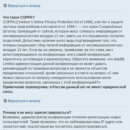
Вернуться к началу
Что такое COPPA?
COPPA (Children’s Online Privacy Protection Act of 1998), или Акт о защите
частных прав ребёнка в интернете от 1998 г. — это закон Соединённых
Штатов, требующий от сайтов, которые могут собирать информацию от
несовершеннолетних младше 13 лет, иметь на это письменное согласие
родителей. Допустимо наличие иного вида подтверждения того, что
опекуны разрешают сбор личной информации от несовершеннолетних
младше 13 лет. Если вы не уверены, применимо ли это к вам, как к
регистрирующемуся на конференции, или к самой конференции,
обратитесь за помощью к юрисконсульту. Обратите внимание, что phpBB
Limited администрация данной конференции не может давать
рекомендаций по правовым вопросам и не является объектом
юридических отношений, кроме указанных в ответе на вопрос «С кем
можно связаться по вопросу некорректного использования и/или
юридических вопросов, связанных с этой конференцией?».
Примечание переводчика: в России данный акт не имеет юридической
силы.
.
Вернуться к началу
Почему я не могу зарегистрироваться?
Возможно, администратор конференции отключил регистрацию новых
пользователей. Также возможно, что он заблокировал ваш IP-адрес или
запретил имя, под которым вы пытаетесь зарегистрироваться.