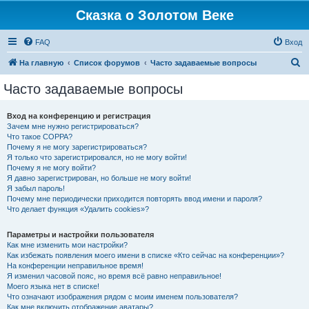
Сказка о Золотом Веке
FAQ
Вход
П
На главную
Список форумов
Часто задаваемые вопросы
о
Часто задаваемые вопросы
и
с
Вход на конференцию и регистрация
Зачем мне нужно регистрироваться?
к
Что такое COPPA?
Почему я не могу зарегистрироваться?
Я только что зарегистрировался, но не могу войти!
Почему я не могу войти?
Я давно зарегистрирован, но больше не могу войти!
Я забыл пароль!
Почему мне периодически приходится повторять ввод имени и пароля?
Что делает функция «Удалить cookies»?
Параметры и настройки пользователя
Как мне изменить мои настройки?
Как избежать появления моего имени в списке «Кто сейчас на конференции»?
На конференции неправильное время!
Я изменил часовой пояс, но время всё равно неправильное!
Моего языка нет в списке!
Что означают изображения рядом с моим именем пользователя?
Как мне включить отображение аватары?