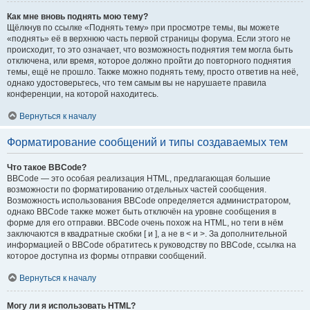
Как мне вновь поднять мою тему?
Щёлкнув по ссылке «Поднять тему» при просмотре темы, вы можете
«поднять» её в верхнюю часть первой страницы форума. Если этого не
происходит, то это означает, что возможность поднятия тем могла быть
отключена, или время, которое должно пройти до повторного поднятия
темы, ещё не прошло. Также можно поднять тему, просто ответив на неё,
однако удостоверьтесь, что тем самым вы не нарушаете правила
конференции, на которой находитесь.
Вернуться к началу
Форматирование сообщений и типы создаваемых тем
Что такое BBCode?
BBCode — это особая реализация HTML, предлагающая большие
возможности по форматированию отдельных частей сообщения.
Возможность использования BBCode определяется администратором,
однако BBCode также может быть отключён на уровне сообщения в
форме для его отправки. BBCode очень похож на HTML, но теги в нём
заключаются в квадратные скобки [ и ], а не в < и >. За дополнительной
информацией о BBCode обратитесь к руководству по BBCode, ссылка на
которое доступна из формы отправки сообщений.
Вернуться к началу
Могу ли я использовать HTML?