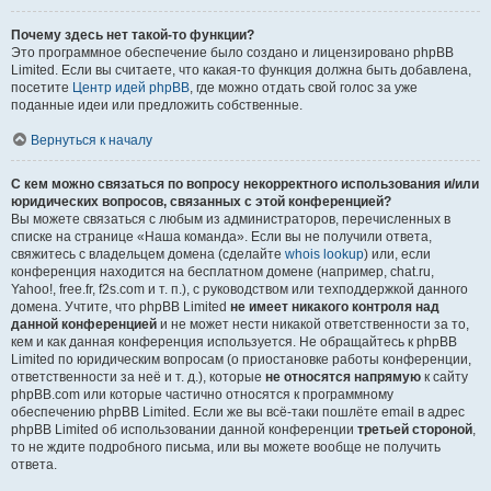
Почему здесь нет такой-то функции?
Это программное обеспечение было создано и лицензировано phpBB
Limited. Если вы считаете, что какая-то функция должна быть добавлена,
посетите
Центр идей phpBB
, где можно отдать свой голос за уже
поданные идеи или предложить собственные.
Вернуться к началу
С кем можно связаться по вопросу некорректного использования и/или
юридических вопросов, связанных с этой конференцией?
Вы можете связаться с любым из администраторов, перечисленных в
списке на странице «Наша команда». Если вы не получили ответа,
свяжитесь с владельцем домена (сделайте
whois lookup
) или, если
конференция находится на бесплатном домене (например, chat.ru,
Yahoo!, free.fr, f2s.com и т. п.), с руководством или техподдержкой данного
домена. Учтите, что phpBB Limited
не имеет никакого контроля над
данной конференцией
и не может нести никакой ответственности за то,
кем и как данная конференция используется. Не обращайтесь к phpBB
Limited по юридическим вопросам (о приостановке работы конференции,
ответственности за неё и т. д.), которые
не относятся напрямую
к сайту
phpBB.com или которые частично относятся к программному
обеспечению phpBB Limited. Если же вы всё-таки пошлёте email в адрес
phpBB Limited об использовании данной конференции
третьей стороной
,
то не ждите подробного письма, или вы можете вообще не получить
ответа.