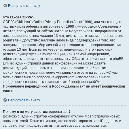
Вернуться к началу
Что такое COPPA?
COPPA (Children’s Online Privacy Protection Act of 1998), или Акт о защите
частных прав ребёнка в интернете от 1998 г. — это закон Соединённых
Штатов, требующий от сайтов, которые могут собирать информацию от
несовершеннолетних младше 13 лет, иметь на это письменное согласие
родителей. Допустимо наличие иного вида подтверждения того, что
опекуны разрешают сбор личной информации от несовершеннолетних
младше 13 лет. Если вы не уверены, применимо ли это к вам, как к
регистрирующемуся на конференции, или к самой конференции,
обратитесь за помощью к юрисконсульту. Обратите внимание, что phpBB
Limited администрация данной конференции не может давать
рекомендаций по правовым вопросам и не является объектом
юридических отношений, кроме указанных в ответе на вопрос «С кем
можно связаться по вопросу некорректного использования и/или
юридических вопросов, связанных с этой конференцией?».
Примечание переводчика: в России данный акт не имеет юридической
силы.
.
Вернуться к началу
Почему я не могу зарегистрироваться?
Возможно, администратор конференции отключил регистрацию новых
пользователей. Также возможно, что он заблокировал ваш IP-адрес или
запретил имя, под которым вы пытаетесь зарегистрироваться.