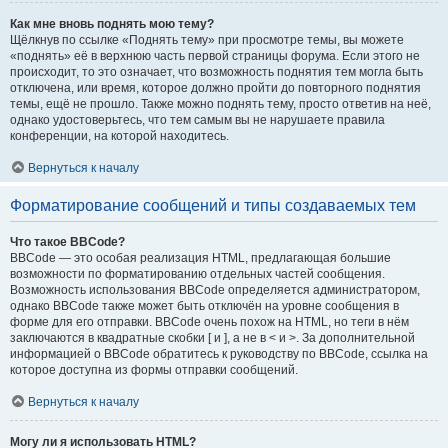
Как мне вновь поднять мою тему?
Щёлкнув по ссылке «Поднять тему» при просмотре темы, вы можете
«поднять» её в верхнюю часть первой страницы форума. Если этого не
происходит, то это означает, что возможность поднятия тем могла быть
отключена, или время, которое должно пройти до повторного поднятия
темы, ещё не прошло. Также можно поднять тему, просто ответив на неё,
однако удостоверьтесь, что тем самым вы не нарушаете правила
конференции, на которой находитесь.
Вернуться к началу
Форматирование сообщений и типы создаваемых тем
Что такое BBCode?
BBCode — это особая реализация HTML, предлагающая большие
возможности по форматированию отдельных частей сообщения.
Возможность использования BBCode определяется администратором,
однако BBCode также может быть отключён на уровне сообщения в
форме для его отправки. BBCode очень похож на HTML, но теги в нём
заключаются в квадратные скобки [ и ], а не в < и >. За дополнительной
информацией о BBCode обратитесь к руководству по BBCode, ссылка на
которое доступна из формы отправки сообщений.
Вернуться к началу
Могу ли я использовать HTML?