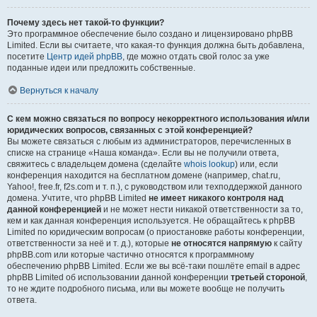
Почему здесь нет такой-то функции?
Это программное обеспечение было создано и лицензировано phpBB
Limited. Если вы считаете, что какая-то функция должна быть добавлена,
посетите
Центр идей phpBB
, где можно отдать свой голос за уже
поданные идеи или предложить собственные.
Вернуться к началу
С кем можно связаться по вопросу некорректного использования и/или
юридических вопросов, связанных с этой конференцией?
Вы можете связаться с любым из администраторов, перечисленных в
списке на странице «Наша команда». Если вы не получили ответа,
свяжитесь с владельцем домена (сделайте
whois lookup
) или, если
конференция находится на бесплатном домене (например, chat.ru,
Yahoo!, free.fr, f2s.com и т. п.), с руководством или техподдержкой данного
домена. Учтите, что phpBB Limited
не имеет никакого контроля над
данной конференцией
и не может нести никакой ответственности за то,
кем и как данная конференция используется. Не обращайтесь к phpBB
Limited по юридическим вопросам (о приостановке работы конференции,
ответственности за неё и т. д.), которые
не относятся напрямую
к сайту
phpBB.com или которые частично относятся к программному
обеспечению phpBB Limited. Если же вы всё-таки пошлёте email в адрес
phpBB Limited об использовании данной конференции
третьей стороной
,
то не ждите подробного письма, или вы можете вообще не получить
ответа.