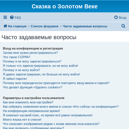
Сказка о Золотом Веке
FAQ
Вход
П
На главную
Список форумов
Часто задаваемые вопросы
о
Часто задаваемые вопросы
и
с
Вход на конференцию и регистрация
Зачем мне нужно регистрироваться?
к
Что такое COPPA?
Почему я не могу зарегистрироваться?
Я только что зарегистрировался, но не могу войти!
Почему я не могу войти?
Я давно зарегистрирован, но больше не могу войти!
Я забыл пароль!
Почему мне периодически приходится повторять ввод имени и пароля?
Что делает функция «Удалить cookies»?
Параметры и настройки пользователя
Как мне изменить мои настройки?
Как избежать появления моего имени в списке «Кто сейчас на конференции»?
На конференции неправильное время!
Я изменил часовой пояс, но время всё равно неправильное!
Моего языка нет в списке!
Что означают изображения рядом с моим именем пользователя?
Как мне включить отображение аватары?