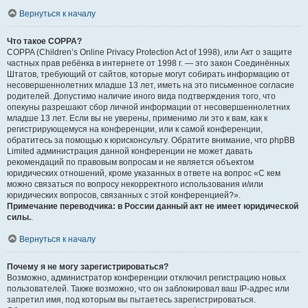
Вернуться к началу
Что такое COPPA?
COPPA (Children’s Online Privacy Protection Act of 1998), или Акт о защите
частных прав ребёнка в интернете от 1998 г. — это закон Соединённых
Штатов, требующий от сайтов, которые могут собирать информацию от
несовершеннолетних младше 13 лет, иметь на это письменное согласие
родителей. Допустимо наличие иного вида подтверждения того, что
опекуны разрешают сбор личной информации от несовершеннолетних
младше 13 лет. Если вы не уверены, применимо ли это к вам, как к
регистрирующемуся на конференции, или к самой конференции,
обратитесь за помощью к юрисконсульту. Обратите внимание, что phpBB
Limited администрация данной конференции не может давать
рекомендаций по правовым вопросам и не является объектом
юридических отношений, кроме указанных в ответе на вопрос «С кем
можно связаться по вопросу некорректного использования и/или
юридических вопросов, связанных с этой конференцией?».
Примечание переводчика: в России данный акт не имеет юридической
силы.
.
Вернуться к началу
Почему я не могу зарегистрироваться?
Возможно, администратор конференции отключил регистрацию новых
пользователей. Также возможно, что он заблокировал ваш IP-адрес или
запретил имя, под которым вы пытаетесь зарегистрироваться.