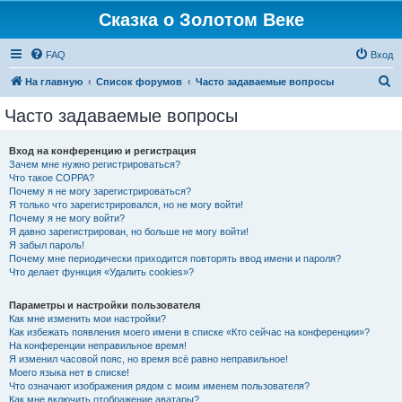
Сказка о Золотом Веке
FAQ
Вход
П
На главную
Список форумов
Часто задаваемые вопросы
о
Часто задаваемые вопросы
и
с
Вход на конференцию и регистрация
Зачем мне нужно регистрироваться?
к
Что такое COPPA?
Почему я не могу зарегистрироваться?
Я только что зарегистрировался, но не могу войти!
Почему я не могу войти?
Я давно зарегистрирован, но больше не могу войти!
Я забыл пароль!
Почему мне периодически приходится повторять ввод имени и пароля?
Что делает функция «Удалить cookies»?
Параметры и настройки пользователя
Как мне изменить мои настройки?
Как избежать появления моего имени в списке «Кто сейчас на конференции»?
На конференции неправильное время!
Я изменил часовой пояс, но время всё равно неправильное!
Моего языка нет в списке!
Что означают изображения рядом с моим именем пользователя?
Как мне включить отображение аватары?