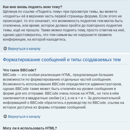
Как мне вновь поднять мою тему?
Щёлкнув по ссылке «Поднять тему» при просмотре темы, вы можете
«поднять» её в верхнюю часть первой страницы форума. Если этого не
происходит, то это означает, что возможность поднятия тем могла быть
отключена, или время, которое должно пройти до повторного поднятия
темы, ещё не прошло. Также можно поднять тему, просто ответив на неё,
однако удостоверьтесь, что тем самым вы не нарушаете правила
конференции, на которой находитесь.
Вернуться к началу
Форматирование сообщений и типы создаваемых тем
Что такое BBCode?
BBCode — это особая реализация HTML, предлагающая большие
возможности по форматированию отдельных частей сообщения.
Возможность использования BBCode определяется администратором,
однако BBCode также может быть отключён на уровне сообщения в
форме для его отправки. BBCode очень похож на HTML, но теги в нём
заключаются в квадратные скобки [ и ], а не в < и >. За дополнительной
информацией о BBCode обратитесь к руководству по BBCode, ссылка на
которое доступна из формы отправки сообщений.
Вернуться к началу
Могу ли я использовать HTML?