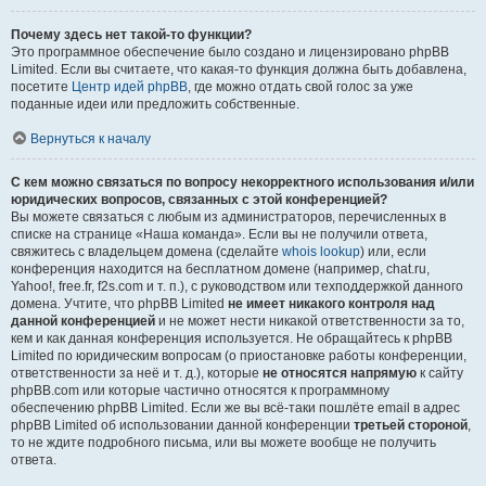
Почему здесь нет такой-то функции?
Это программное обеспечение было создано и лицензировано phpBB
Limited. Если вы считаете, что какая-то функция должна быть добавлена,
посетите
Центр идей phpBB
, где можно отдать свой голос за уже
поданные идеи или предложить собственные.
Вернуться к началу
С кем можно связаться по вопросу некорректного использования и/или
юридических вопросов, связанных с этой конференцией?
Вы можете связаться с любым из администраторов, перечисленных в
списке на странице «Наша команда». Если вы не получили ответа,
свяжитесь с владельцем домена (сделайте
whois lookup
) или, если
конференция находится на бесплатном домене (например, chat.ru,
Yahoo!, free.fr, f2s.com и т. п.), с руководством или техподдержкой данного
домена. Учтите, что phpBB Limited
не имеет никакого контроля над
данной конференцией
и не может нести никакой ответственности за то,
кем и как данная конференция используется. Не обращайтесь к phpBB
Limited по юридическим вопросам (о приостановке работы конференции,
ответственности за неё и т. д.), которые
не относятся напрямую
к сайту
phpBB.com или которые частично относятся к программному
обеспечению phpBB Limited. Если же вы всё-таки пошлёте email в адрес
phpBB Limited об использовании данной конференции
третьей стороной
,
то не ждите подробного письма, или вы можете вообще не получить
ответа.