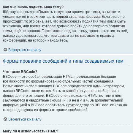
Как мне вновь поднять мою тему?
Щёлкнув по ссылке «Поднять тему» при просмотре темы, вы можете
«поднять» её в верхнюю часть первой страницы форума. Если этого не
происходит, то это означает, что возможность поднятия тем могла быть
отключена, или время, которое должно пройти до повторного поднятия
темы, ещё не прошло. Также можно поднять тему, просто ответив на неё,
однако удостоверьтесь, что тем самым вы не нарушаете правила
конференции, на которой находитесь.
Вернуться к началу
Форматирование сообщений и типы создаваемых тем
Что такое BBCode?
BBCode — это особая реализация HTML, предлагающая большие
возможности по форматированию отдельных частей сообщения.
Возможность использования BBCode определяется администратором,
однако BBCode также может быть отключён на уровне сообщения в
форме для его отправки. BBCode очень похож на HTML, но теги в нём
заключаются в квадратные скобки [ и ], а не в < и >. За дополнительной
информацией о BBCode обратитесь к руководству по BBCode, ссылка на
которое доступна из формы отправки сообщений.
Вернуться к началу
Могу ли я использовать HTML?