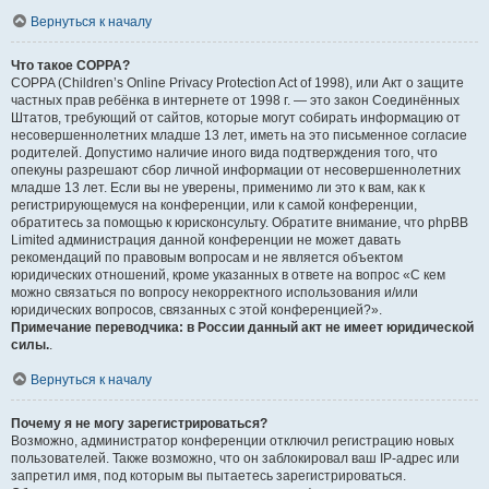
Вернуться к началу
Что такое COPPA?
COPPA (Children’s Online Privacy Protection Act of 1998), или Акт о защите
частных прав ребёнка в интернете от 1998 г. — это закон Соединённых
Штатов, требующий от сайтов, которые могут собирать информацию от
несовершеннолетних младше 13 лет, иметь на это письменное согласие
родителей. Допустимо наличие иного вида подтверждения того, что
опекуны разрешают сбор личной информации от несовершеннолетних
младше 13 лет. Если вы не уверены, применимо ли это к вам, как к
регистрирующемуся на конференции, или к самой конференции,
обратитесь за помощью к юрисконсульту. Обратите внимание, что phpBB
Limited администрация данной конференции не может давать
рекомендаций по правовым вопросам и не является объектом
юридических отношений, кроме указанных в ответе на вопрос «С кем
можно связаться по вопросу некорректного использования и/или
юридических вопросов, связанных с этой конференцией?».
Примечание переводчика: в России данный акт не имеет юридической
силы.
.
Вернуться к началу
Почему я не могу зарегистрироваться?
Возможно, администратор конференции отключил регистрацию новых
пользователей. Также возможно, что он заблокировал ваш IP-адрес или
запретил имя, под которым вы пытаетесь зарегистрироваться.