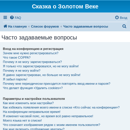
Сказка о Золотом Веке
FAQ
Вход
П
На главную
Список форумов
Часто задаваемые вопросы
о
Часто задаваемые вопросы
и
с
Вход на конференцию и регистрация
Зачем мне нужно регистрироваться?
к
Что такое COPPA?
Почему я не могу зарегистрироваться?
Я только что зарегистрировался, но не могу войти!
Почему я не могу войти?
Я давно зарегистрирован, но больше не могу войти!
Я забыл пароль!
Почему мне периодически приходится повторять ввод имени и пароля?
Что делает функция «Удалить cookies»?
Параметры и настройки пользователя
Как мне изменить мои настройки?
Как избежать появления моего имени в списке «Кто сейчас на конференции»?
На конференции неправильное время!
Я изменил часовой пояс, но время всё равно неправильное!
Моего языка нет в списке!
Что означают изображения рядом с моим именем пользователя?
Как мне включить отображение аватары?