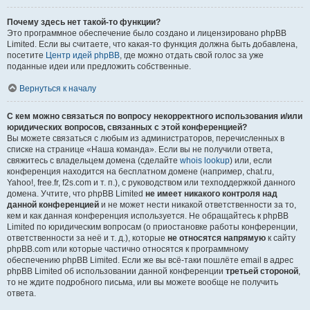
Почему здесь нет такой-то функции?
Это программное обеспечение было создано и лицензировано phpBB
Limited. Если вы считаете, что какая-то функция должна быть добавлена,
посетите
Центр идей phpBB
, где можно отдать свой голос за уже
поданные идеи или предложить собственные.
Вернуться к началу
С кем можно связаться по вопросу некорректного использования и/или
юридических вопросов, связанных с этой конференцией?
Вы можете связаться с любым из администраторов, перечисленных в
списке на странице «Наша команда». Если вы не получили ответа,
свяжитесь с владельцем домена (сделайте
whois lookup
) или, если
конференция находится на бесплатном домене (например, chat.ru,
Yahoo!, free.fr, f2s.com и т. п.), с руководством или техподдержкой данного
домена. Учтите, что phpBB Limited
не имеет никакого контроля над
данной конференцией
и не может нести никакой ответственности за то,
кем и как данная конференция используется. Не обращайтесь к phpBB
Limited по юридическим вопросам (о приостановке работы конференции,
ответственности за неё и т. д.), которые
не относятся напрямую
к сайту
phpBB.com или которые частично относятся к программному
обеспечению phpBB Limited. Если же вы всё-таки пошлёте email в адрес
phpBB Limited об использовании данной конференции
третьей стороной
,
то не ждите подробного письма, или вы можете вообще не получить
ответа.