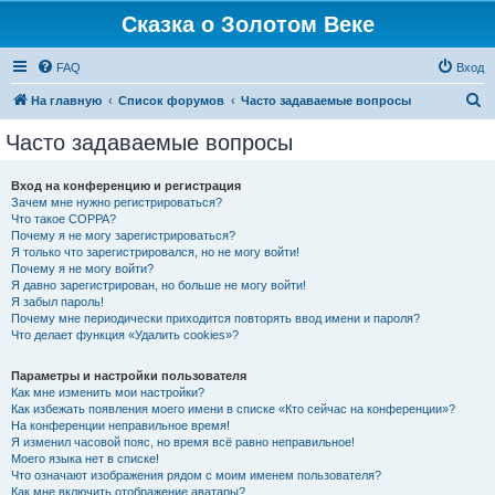
Сказка о Золотом Веке
FAQ
Вход
П
На главную
Список форумов
Часто задаваемые вопросы
о
Часто задаваемые вопросы
и
с
Вход на конференцию и регистрация
Зачем мне нужно регистрироваться?
к
Что такое COPPA?
Почему я не могу зарегистрироваться?
Я только что зарегистрировался, но не могу войти!
Почему я не могу войти?
Я давно зарегистрирован, но больше не могу войти!
Я забыл пароль!
Почему мне периодически приходится повторять ввод имени и пароля?
Что делает функция «Удалить cookies»?
Параметры и настройки пользователя
Как мне изменить мои настройки?
Как избежать появления моего имени в списке «Кто сейчас на конференции»?
На конференции неправильное время!
Я изменил часовой пояс, но время всё равно неправильное!
Моего языка нет в списке!
Что означают изображения рядом с моим именем пользователя?
Как мне включить отображение аватары?