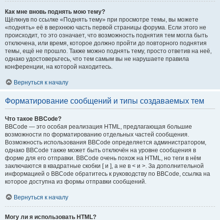
Как мне вновь поднять мою тему?
Щёлкнув по ссылке «Поднять тему» при просмотре темы, вы можете
«поднять» её в верхнюю часть первой страницы форума. Если этого не
происходит, то это означает, что возможность поднятия тем могла быть
отключена, или время, которое должно пройти до повторного поднятия
темы, ещё не прошло. Также можно поднять тему, просто ответив на неё,
однако удостоверьтесь, что тем самым вы не нарушаете правила
конференции, на которой находитесь.
Вернуться к началу
Форматирование сообщений и типы создаваемых тем
Что такое BBCode?
BBCode — это особая реализация HTML, предлагающая большие
возможности по форматированию отдельных частей сообщения.
Возможность использования BBCode определяется администратором,
однако BBCode также может быть отключён на уровне сообщения в
форме для его отправки. BBCode очень похож на HTML, но теги в нём
заключаются в квадратные скобки [ и ], а не в < и >. За дополнительной
информацией о BBCode обратитесь к руководству по BBCode, ссылка на
которое доступна из формы отправки сообщений.
Вернуться к началу
Могу ли я использовать HTML?