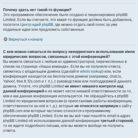
Почему здесь нет такой-то функции?
Это программное обеспечение было создано и лицензировано phpBB
Limited. Если вы считаете, что какая-то функция должна быть добавлена,
посетите
Центр идей phpBB
, где можно отдать свой голос за уже
поданные идеи или предложить собственные.
Вернуться к началу
С кем можно связаться по вопросу некорректного использования и/или
юридических вопросов, связанных с этой конференцией?
Вы можете связаться с любым из администраторов, перечисленных в
списке на странице «Наша команда». Если вы не получили ответа,
свяжитесь с владельцем домена (сделайте
whois lookup
) или, если
конференция находится на бесплатном домене (например, chat.ru,
Yahoo!, free.fr, f2s.com и т. п.), с руководством или техподдержкой данного
домена. Учтите, что phpBB Limited
не имеет никакого контроля над
данной конференцией
и не может нести никакой ответственности за то,
кем и как данная конференция используется. Не обращайтесь к phpBB
Limited по юридическим вопросам (о приостановке работы конференции,
ответственности за неё и т. д.), которые
не относятся напрямую
к сайту
phpBB.com или которые частично относятся к программному
обеспечению phpBB Limited. Если же вы всё-таки пошлёте email в адрес
phpBB Limited об использовании данной конференции
третьей стороной
,
то не ждите подробного письма, или вы можете вообще не получить
ответа.