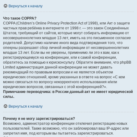
Вернуться к началу
Что такое COPPA?
COPPA (Children’s Online Privacy Protection Act of 1998), или Акт о защите
частных прав ребёнка в интернете от 1998 г. — это закон Соединённых
Штатов, требующий от сайтов, которые могут собирать информацию от
несовершеннолетних младше 13 лет, иметь на это письменное согласие
родителей. Допустимо наличие иного вида подтверждения того, что
опекуны разрешают сбор личной информации от несовершеннолетних
младше 13 лет. Если вы не уверены, применимо ли это к вам, как к
регистрирующемуся на конференции, или к самой конференции,
обратитесь за помощью к юрисконсульту. Обратите внимание, что phpBB
Limited администрация данной конференции не может давать
рекомендаций по правовым вопросам и не является объектом
юридических отношений, кроме указанных в ответе на вопрос «С кем
можно связаться по вопросу некорректного использования и/или
юридических вопросов, связанных с этой конференцией?».
Примечание переводчика: в России данный акт не имеет юридической
силы.
.
Вернуться к началу
Почему я не могу зарегистрироваться?
Возможно, администратор конференции отключил регистрацию новых
пользователей. Также возможно, что он заблокировал ваш IP-адрес или
запретил имя, под которым вы пытаетесь зарегистрироваться.