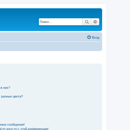
Поиск
Расширенный по
Вход
 в них?
 разные цвета?
чные сообщения!
 от кого-то с этой конференции!