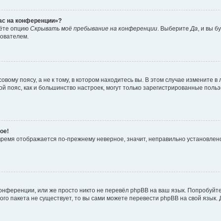
час на конференции»?
дёте опцию
Скрывать моё пребывание на конференции
. Выберите
Да
, и вы 
зователем.
вому поясу, а не к тому, в котором находитесь вы. В этом случае измените в 
овой пояс, как и большинство настроек, могут только зарегистрированные пол
ое!
о время отображается по-прежнему неверное, значит, неправильно установле
онференции, или же просто никто не перевёл phpBB на ваш язык. Попробуйт
вого пакета не существует, то вы сами можете перевести phpBB на свой язы