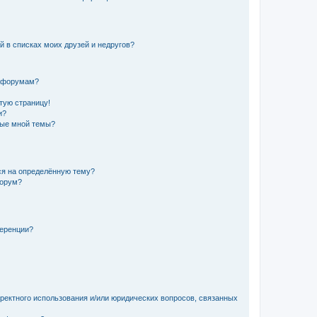
й в списках моих друзей и недругов?
и форумам?
стую страницу!
и?
ные мной темы?
ься на определённую тему?
форум?
ференции?
рректного использования и/или юридических вопросов, связанных