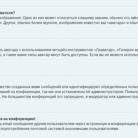
ователя?
зображения. Одно из них может относиться к вашему званию, обычно это звёзд
. Другое, обычно более крупное, изображение известно как «аватара» и обы
ь аватару с использованием четырёх инструментов: «Граватар», «Галерея а
, а также какие типы аватар могут быть доступны. Если вы не можете испол
чество созданных вами сообщений или идентифицируют определённых польз
аний на конференции, так как они установлены её администратором. Пожал
е. На большинстве конференций это запрещено, и модератор или администра
ти на конференцию!
ь email-сообщения другим пользователям через встроенную в конференцию ф
ь злоупотребления почтовой системой анонимными пользователями.