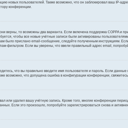
ию новых пользователей. Также возможно, что он заблокировал ваш IP-адре
атору конференции.
они верны, то возможны два варианта. Если включена поддержка COPPA и при 
уется, чтобы все новые учётные записи были активированы пользователями
ам было прислано email-сообщение, следуйте полученным инструкциям. Если
пам-фильтром. Если вы уверены, что ввели правильный адрес email, попробу
едитесь, что вы правильно вводите имя пользователя и пароль. Если данные
Также возможно, что допущена ошибка в конфигурации конференции, свяжитес
вал или удалил вашу учётную запись. Кроме того, многие конференции перио
ных. Если это произошло, попробуйте зарегистрироваться снова и активнее 