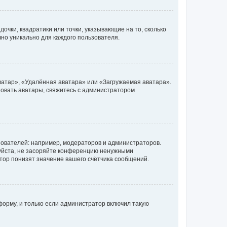
очки, квадратики или точки, указывающие на то, сколько
чно уникально для каждого пользователя.
ватар», «Удалённая аватара» или «Загружаемая аватара».
ьзовать аватары, свяжитесь с администратором
ователей: например, модераторов и администраторов.
уйста, не засоряйте конференцию ненужными
тор понизят значение вашего счётчика сообщений.
орму, и только если администратор включил такую