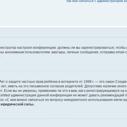
Как мне связаться с администратором 
дминистратор настроил конференцию: должны ли вы зарегистрироваться, чтобы
 анонимным пользователям: аватары, личные сообщения, отправка email-сооб
.
 или Акт о защите частных прав ребёнка в интернете от 1998 г. — это закон Со
т, иметь на это письменное согласие родителей. Допустимо наличие иного
 Если вы не уверены, применимо ли это к вам, как к регистрирующемуся на 
Limited администрация данной конференции не может давать рекомендаций 
ос «С кем можно связаться по вопросу некорректного использования и/или ю
т юридической силы.
.