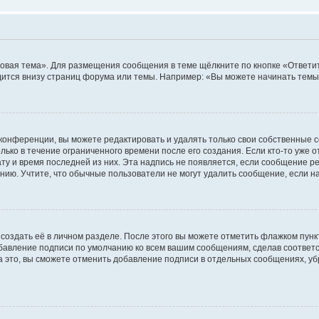
овая тема». Для размещения сообщения в теме щёлкните по кнопке «Ответит
ится внизу страниц форума или темы. Например: «Вы можете начинать темы»
конференции, вы можете редактировать и удалять только свои собственные 
ько в течение ограниченного времени после его создания. Если кто-то уже 
дату и время последней из них. Эта надпись не появляется, если сообщение 
ию. Учтите, что обычные пользователи не могут удалить сообщение, если на 
создать её в личном разделе. После этого вы можете отметить флажком пун
обавление подписи по умолчанию ко всем вашим сообщениям, сделав соотве
а это, вы сможете отменить добавление подписи в отдельных сообщениях, у