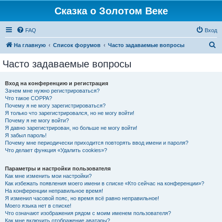
Сказка о Золотом Веке
FAQ
Вход
П
На главную
Список форумов
Часто задаваемые вопросы
о
Часто задаваемые вопросы
и
с
Вход на конференцию и регистрация
Зачем мне нужно регистрироваться?
к
Что такое COPPA?
Почему я не могу зарегистрироваться?
Я только что зарегистрировался, но не могу войти!
Почему я не могу войти?
Я давно зарегистрирован, но больше не могу войти!
Я забыл пароль!
Почему мне периодически приходится повторять ввод имени и пароля?
Что делает функция «Удалить cookies»?
Параметры и настройки пользователя
Как мне изменить мои настройки?
Как избежать появления моего имени в списке «Кто сейчас на конференции»?
На конференции неправильное время!
Я изменил часовой пояс, но время всё равно неправильное!
Моего языка нет в списке!
Что означают изображения рядом с моим именем пользователя?
Как мне включить отображение аватары?