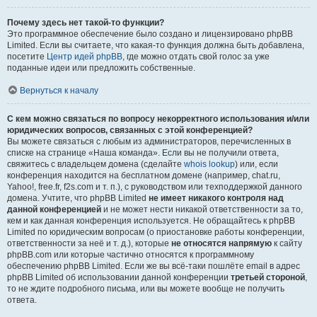
Почему здесь нет такой-то функции?
Это программное обеспечение было создано и лицензировано phpBB
Limited. Если вы считаете, что какая-то функция должна быть добавлена,
посетите
Центр идей phpBB
, где можно отдать свой голос за уже
поданные идеи или предложить собственные.
Вернуться к началу
С кем можно связаться по вопросу некорректного использования и/или
юридических вопросов, связанных с этой конференцией?
Вы можете связаться с любым из администраторов, перечисленных в
списке на странице «Наша команда». Если вы не получили ответа,
свяжитесь с владельцем домена (сделайте
whois lookup
) или, если
конференция находится на бесплатном домене (например, chat.ru,
Yahoo!, free.fr, f2s.com и т. п.), с руководством или техподдержкой данного
домена. Учтите, что phpBB Limited
не имеет никакого контроля над
данной конференцией
и не может нести никакой ответственности за то,
кем и как данная конференция используется. Не обращайтесь к phpBB
Limited по юридическим вопросам (о приостановке работы конференции,
ответственности за неё и т. д.), которые
не относятся напрямую
к сайту
phpBB.com или которые частично относятся к программному
обеспечению phpBB Limited. Если же вы всё-таки пошлёте email в адрес
phpBB Limited об использовании данной конференции
третьей стороной
,
то не ждите подробного письма, или вы можете вообще не получить
ответа.