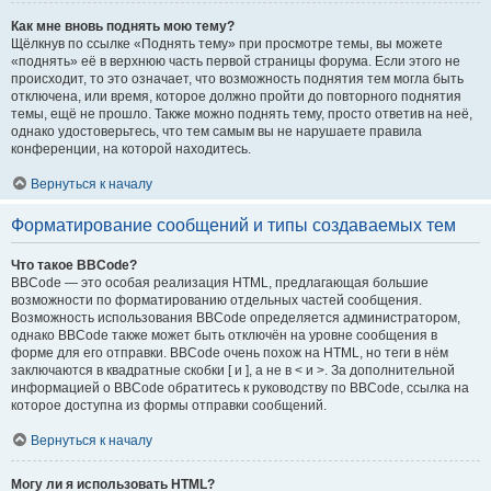
Как мне вновь поднять мою тему?
Щёлкнув по ссылке «Поднять тему» при просмотре темы, вы можете
«поднять» её в верхнюю часть первой страницы форума. Если этого не
происходит, то это означает, что возможность поднятия тем могла быть
отключена, или время, которое должно пройти до повторного поднятия
темы, ещё не прошло. Также можно поднять тему, просто ответив на неё,
однако удостоверьтесь, что тем самым вы не нарушаете правила
конференции, на которой находитесь.
Вернуться к началу
Форматирование сообщений и типы создаваемых тем
Что такое BBCode?
BBCode — это особая реализация HTML, предлагающая большие
возможности по форматированию отдельных частей сообщения.
Возможность использования BBCode определяется администратором,
однако BBCode также может быть отключён на уровне сообщения в
форме для его отправки. BBCode очень похож на HTML, но теги в нём
заключаются в квадратные скобки [ и ], а не в < и >. За дополнительной
информацией о BBCode обратитесь к руководству по BBCode, ссылка на
которое доступна из формы отправки сообщений.
Вернуться к началу
Могу ли я использовать HTML?