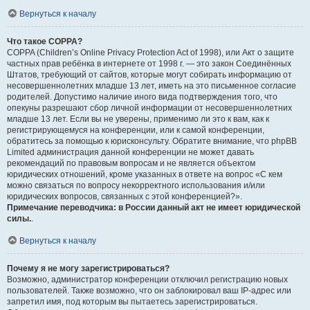
Вернуться к началу
Что такое COPPA?
COPPA (Children’s Online Privacy Protection Act of 1998), или Акт о защите
частных прав ребёнка в интернете от 1998 г. — это закон Соединённых
Штатов, требующий от сайтов, которые могут собирать информацию от
несовершеннолетних младше 13 лет, иметь на это письменное согласие
родителей. Допустимо наличие иного вида подтверждения того, что
опекуны разрешают сбор личной информации от несовершеннолетних
младше 13 лет. Если вы не уверены, применимо ли это к вам, как к
регистрирующемуся на конференции, или к самой конференции,
обратитесь за помощью к юрисконсульту. Обратите внимание, что phpBB
Limited администрация данной конференции не может давать
рекомендаций по правовым вопросам и не является объектом
юридических отношений, кроме указанных в ответе на вопрос «С кем
можно связаться по вопросу некорректного использования и/или
юридических вопросов, связанных с этой конференцией?».
Примечание переводчика: в России данный акт не имеет юридической
силы.
.
Вернуться к началу
Почему я не могу зарегистрироваться?
Возможно, администратор конференции отключил регистрацию новых
пользователей. Также возможно, что он заблокировал ваш IP-адрес или
запретил имя, под которым вы пытаетесь зарегистрироваться.