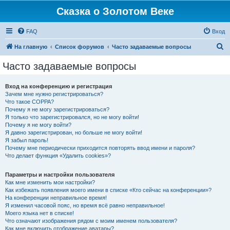
Сказка о Золотом Веке
FAQ
Вход
П
На главную
Список форумов
Часто задаваемые вопросы
о
Часто задаваемые вопросы
и
с
Вход на конференцию и регистрация
Зачем мне нужно регистрироваться?
к
Что такое COPPA?
Почему я не могу зарегистрироваться?
Я только что зарегистрировался, но не могу войти!
Почему я не могу войти?
Я давно зарегистрирован, но больше не могу войти!
Я забыл пароль!
Почему мне периодически приходится повторять ввод имени и пароля?
Что делает функция «Удалить cookies»?
Параметры и настройки пользователя
Как мне изменить мои настройки?
Как избежать появления моего имени в списке «Кто сейчас на конференции»?
На конференции неправильное время!
Я изменил часовой пояс, но время всё равно неправильное!
Моего языка нет в списке!
Что означают изображения рядом с моим именем пользователя?
Как мне включить отображение аватары?