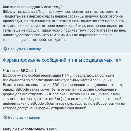
Как мне вновь поднять мою тему?
Щёлкнув по ссылке «Поднять тему» при просмотре темы, вы можете
«поднять» её в верхнюю часть первой страницы форума. Если этого не
происходит, то это означает, что возможность поднятия тем могла быть
отключена, или время, которое должно пройти до повторного поднятия
темы, ещё не прошло. Также можно поднять тему, просто ответив на неё,
однако удостоверьтесь, что тем самым вы не нарушаете правила
конференции, на которой находитесь.
Вернуться к началу
Форматирование сообщений и типы создаваемых тем
Что такое BBCode?
BBCode — это особая реализация HTML, предлагающая большие
возможности по форматированию отдельных частей сообщения.
Возможность использования BBCode определяется администратором,
однако BBCode также может быть отключён на уровне сообщения в
форме для его отправки. BBCode очень похож на HTML, но теги в нём
заключаются в квадратные скобки [ и ], а не в < и >. За дополнительной
информацией о BBCode обратитесь к руководству по BBCode, ссылка на
которое доступна из формы отправки сообщений.
Вернуться к началу
Могу ли я использовать HTML?