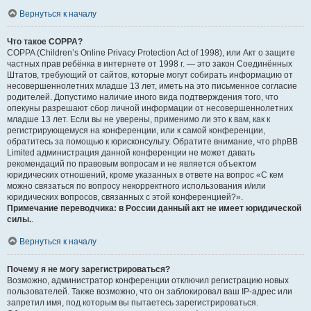
Вернуться к началу
Что такое COPPA?
COPPA (Children’s Online Privacy Protection Act of 1998), или Акт о защите
частных прав ребёнка в интернете от 1998 г. — это закон Соединённых
Штатов, требующий от сайтов, которые могут собирать информацию от
несовершеннолетних младше 13 лет, иметь на это письменное согласие
родителей. Допустимо наличие иного вида подтверждения того, что
опекуны разрешают сбор личной информации от несовершеннолетних
младше 13 лет. Если вы не уверены, применимо ли это к вам, как к
регистрирующемуся на конференции, или к самой конференции,
обратитесь за помощью к юрисконсульту. Обратите внимание, что phpBB
Limited администрация данной конференции не может давать
рекомендаций по правовым вопросам и не является объектом
юридических отношений, кроме указанных в ответе на вопрос «С кем
можно связаться по вопросу некорректного использования и/или
юридических вопросов, связанных с этой конференцией?».
Примечание переводчика: в России данный акт не имеет юридической
силы.
.
Вернуться к началу
Почему я не могу зарегистрироваться?
Возможно, администратор конференции отключил регистрацию новых
пользователей. Также возможно, что он заблокировал ваш IP-адрес или
запретил имя, под которым вы пытаетесь зарегистрироваться.