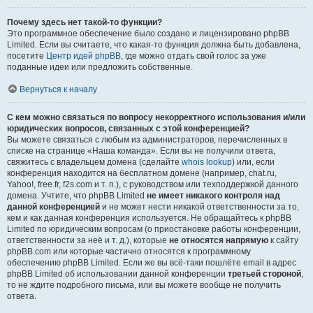
Почему здесь нет такой-то функции?
Это программное обеспечение было создано и лицензировано phpBB
Limited. Если вы считаете, что какая-то функция должна быть добавлена,
посетите
Центр идей phpBB
, где можно отдать свой голос за уже
поданные идеи или предложить собственные.
Вернуться к началу
С кем можно связаться по вопросу некорректного использования и/или
юридических вопросов, связанных с этой конференцией?
Вы можете связаться с любым из администраторов, перечисленных в
списке на странице «Наша команда». Если вы не получили ответа,
свяжитесь с владельцем домена (сделайте
whois lookup
) или, если
конференция находится на бесплатном домене (например, chat.ru,
Yahoo!, free.fr, f2s.com и т. п.), с руководством или техподдержкой данного
домена. Учтите, что phpBB Limited
не имеет никакого контроля над
данной конференцией
и не может нести никакой ответственности за то,
кем и как данная конференция используется. Не обращайтесь к phpBB
Limited по юридическим вопросам (о приостановке работы конференции,
ответственности за неё и т. д.), которые
не относятся напрямую
к сайту
phpBB.com или которые частично относятся к программному
обеспечению phpBB Limited. Если же вы всё-таки пошлёте email в адрес
phpBB Limited об использовании данной конференции
третьей стороной
,
то не ждите подробного письма, или вы можете вообще не получить
ответа.