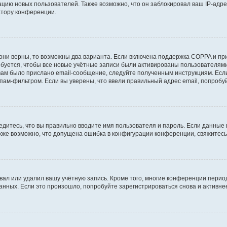
ию новых пользователей. Также возможно, что он заблокировал ваш IP-адре
атору конференции.
они верны, то возможны два варианта. Если включена поддержка COPPA и при 
уется, чтобы все новые учётные записи были активированы пользователями
ам было прислано email-сообщение, следуйте полученным инструкциям. Если
пам-фильтром. Если вы уверены, что ввели правильный адрес email, попробу
едитесь, что вы правильно вводите имя пользователя и пароль. Если данные
Также возможно, что допущена ошибка в конфигурации конференции, свяжитес
вал или удалил вашу учётную запись. Кроме того, многие конференции перио
ных. Если это произошло, попробуйте зарегистрироваться снова и активнее 