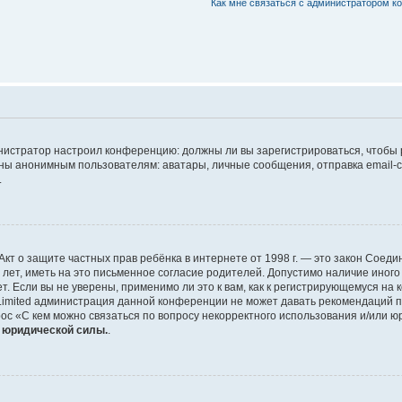
Как мне связаться с администратором 
дминистратор настроил конференцию: должны ли вы зарегистрироваться, чтобы
 анонимным пользователям: аватары, личные сообщения, отправка email-сооб
.
 или Акт о защите частных прав ребёнка в интернете от 1998 г. — это закон Со
т, иметь на это письменное согласие родителей. Допустимо наличие иного
 Если вы не уверены, применимо ли это к вам, как к регистрирующемуся на 
Limited администрация данной конференции не может давать рекомендаций 
ос «С кем можно связаться по вопросу некорректного использования и/или ю
т юридической силы.
.