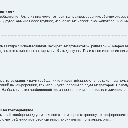
ователя?
зображения. Одно из них может относиться к вашему званию, обычно это звёзд
. Другое, обычно более крупное, изображение известно как «аватара» и обы
ь аватару с использованием четырёх инструментов: «Граватар», «Галерея а
, а также какие типы аватар могут быть доступны. Если вы не можете испол
чество созданных вами сообщений или идентифицируют определённых польз
аний на конференции, так как они установлены её администратором. Пожал
е. На большинстве конференций это запрещено, и модератор или администра
ти на конференцию!
ь email-сообщения другим пользователям через встроенную в конференцию ф
ь злоупотребления почтовой системой анонимными пользователями.