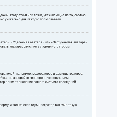
очки, квадратики или точки, указывающие на то, сколько
чно уникально для каждого пользователя.
ватар», «Удалённая аватара» или «Загружаемая аватара».
ьзовать аватары, свяжитесь с администратором
ователей: например, модераторов и администраторов.
уйста, не засоряйте конференцию ненужными
тор понизят значение вашего счётчика сообщений.
орму, и только если администратор включил такую