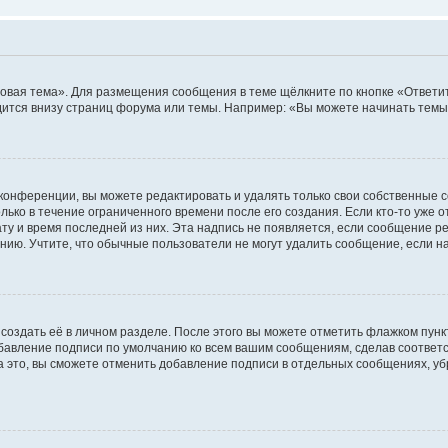
овая тема». Для размещения сообщения в теме щёлкните по кнопке «Ответит
ится внизу страниц форума или темы. Например: «Вы можете начинать темы»
конференции, вы можете редактировать и удалять только свои собственные 
ько в течение ограниченного времени после его создания. Если кто-то уже 
дату и время последней из них. Эта надпись не появляется, если сообщение 
ию. Учтите, что обычные пользователи не могут удалить сообщение, если на 
создать её в личном разделе. После этого вы можете отметить флажком пун
обавление подписи по умолчанию ко всем вашим сообщениям, сделав соотве
а это, вы сможете отменить добавление подписи в отдельных сообщениях, у