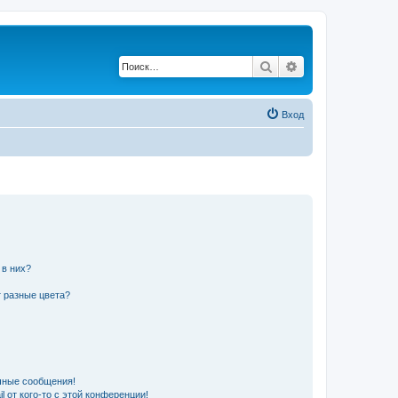
Поиск
Расширенный по
Вход
 в них?
 разные цвета?
чные сообщения!
 от кого-то с этой конференции!