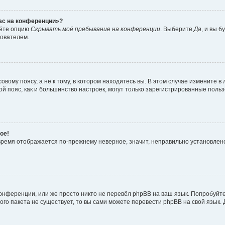
час на конференции»?
дёте опцию
Скрывать моё пребывание на конференции
. Выберите
Да
, и вы 
зователем.
вому поясу, а не к тому, в котором находитесь вы. В этом случае измените в 
овой пояс, как и большинство настроек, могут только зарегистрированные пол
ое!
о время отображается по-прежнему неверное, значит, неправильно установле
онференции, или же просто никто не перевёл phpBB на ваш язык. Попробуйт
вого пакета не существует, то вы сами можете перевести phpBB на свой язы