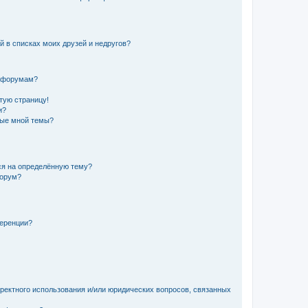
й в списках моих друзей и недругов?
и форумам?
стую страницу!
и?
ные мной темы?
ься на определённую тему?
форум?
ференции?
рректного использования и/или юридических вопросов, связанных