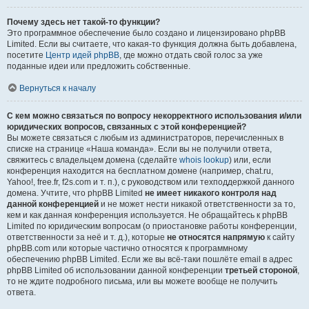
Почему здесь нет такой-то функции?
Это программное обеспечение было создано и лицензировано phpBB
Limited. Если вы считаете, что какая-то функция должна быть добавлена,
посетите
Центр идей phpBB
, где можно отдать свой голос за уже
поданные идеи или предложить собственные.
Вернуться к началу
С кем можно связаться по вопросу некорректного использования и/или
юридических вопросов, связанных с этой конференцией?
Вы можете связаться с любым из администраторов, перечисленных в
списке на странице «Наша команда». Если вы не получили ответа,
свяжитесь с владельцем домена (сделайте
whois lookup
) или, если
конференция находится на бесплатном домене (например, chat.ru,
Yahoo!, free.fr, f2s.com и т. п.), с руководством или техподдержкой данного
домена. Учтите, что phpBB Limited
не имеет никакого контроля над
данной конференцией
и не может нести никакой ответственности за то,
кем и как данная конференция используется. Не обращайтесь к phpBB
Limited по юридическим вопросам (о приостановке работы конференции,
ответственности за неё и т. д.), которые
не относятся напрямую
к сайту
phpBB.com или которые частично относятся к программному
обеспечению phpBB Limited. Если же вы всё-таки пошлёте email в адрес
phpBB Limited об использовании данной конференции
третьей стороной
,
то не ждите подробного письма, или вы можете вообще не получить
ответа.