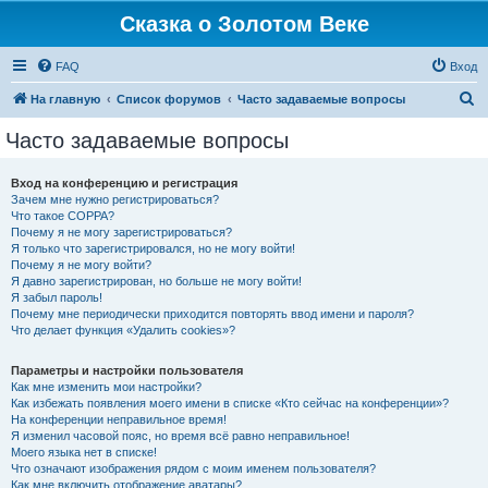
Сказка о Золотом Веке
FAQ
Вход
П
На главную
Список форумов
Часто задаваемые вопросы
о
Часто задаваемые вопросы
и
с
Вход на конференцию и регистрация
Зачем мне нужно регистрироваться?
к
Что такое COPPA?
Почему я не могу зарегистрироваться?
Я только что зарегистрировался, но не могу войти!
Почему я не могу войти?
Я давно зарегистрирован, но больше не могу войти!
Я забыл пароль!
Почему мне периодически приходится повторять ввод имени и пароля?
Что делает функция «Удалить cookies»?
Параметры и настройки пользователя
Как мне изменить мои настройки?
Как избежать появления моего имени в списке «Кто сейчас на конференции»?
На конференции неправильное время!
Я изменил часовой пояс, но время всё равно неправильное!
Моего языка нет в списке!
Что означают изображения рядом с моим именем пользователя?
Как мне включить отображение аватары?