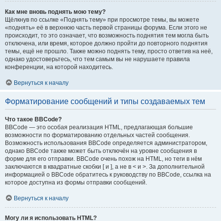
Как мне вновь поднять мою тему?
Щёлкнув по ссылке «Поднять тему» при просмотре темы, вы можете
«поднять» её в верхнюю часть первой страницы форума. Если этого не
происходит, то это означает, что возможность поднятия тем могла быть
отключена, или время, которое должно пройти до повторного поднятия
темы, ещё не прошло. Также можно поднять тему, просто ответив на неё,
однако удостоверьтесь, что тем самым вы не нарушаете правила
конференции, на которой находитесь.
Вернуться к началу
Форматирование сообщений и типы создаваемых тем
Что такое BBCode?
BBCode — это особая реализация HTML, предлагающая большие
возможности по форматированию отдельных частей сообщения.
Возможность использования BBCode определяется администратором,
однако BBCode также может быть отключён на уровне сообщения в
форме для его отправки. BBCode очень похож на HTML, но теги в нём
заключаются в квадратные скобки [ и ], а не в < и >. За дополнительной
информацией о BBCode обратитесь к руководству по BBCode, ссылка на
которое доступна из формы отправки сообщений.
Вернуться к началу
Могу ли я использовать HTML?