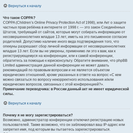
Вернуться к началу
Что такое COPPA?
COPPA (Children’s Online Privacy Protection Act of 1998), или Акт о защите
частных прав ребёнка в интернете от 1998 г. — это закон Соединённых
Штатов, требующий от сайтов, которые могут собирать информацию от
несовершеннолетних младше 13 лет, иметь на это письменное согласие
родителей. Допустимо наличие иного вида подтверждения того, что
опекуны разрешают сбор личной информации от несовершеннолетних
младше 13 лет. Если вы не уверены, применимо ли это к вам, как к
регистрирующемуся на конференции, или к самой конференции,
обратитесь за помощью к юрисконсульту. Обратите внимание, что phpBB
Limited администрация данной конференции не может давать
рекомендаций по правовым вопросам и не является объектом
юридических отношений, кроме указанных в ответе на вопрос «С кем
можно связаться по вопросу некорректного использования и/или
юридических вопросов, связанных с этой конференцией?».
Примечание переводчика: в России данный акт не имеет юридической
силы.
.
Вернуться к началу
Почему я не могу зарегистрироваться?
Возможно, администратор конференции отключил регистрацию новых
пользователей. Также возможно, что он заблокировал ваш IP-адрес или
запретил имя, под которым вы пытаетесь зарегистрироваться.