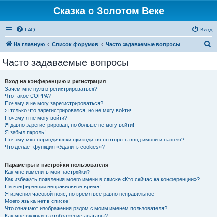
Сказка о Золотом Веке
FAQ
Вход
П
На главную
Список форумов
Часто задаваемые вопросы
о
Часто задаваемые вопросы
и
с
Вход на конференцию и регистрация
Зачем мне нужно регистрироваться?
к
Что такое COPPA?
Почему я не могу зарегистрироваться?
Я только что зарегистрировался, но не могу войти!
Почему я не могу войти?
Я давно зарегистрирован, но больше не могу войти!
Я забыл пароль!
Почему мне периодически приходится повторять ввод имени и пароля?
Что делает функция «Удалить cookies»?
Параметры и настройки пользователя
Как мне изменить мои настройки?
Как избежать появления моего имени в списке «Кто сейчас на конференции»?
На конференции неправильное время!
Я изменил часовой пояс, но время всё равно неправильное!
Моего языка нет в списке!
Что означают изображения рядом с моим именем пользователя?
Как мне включить отображение аватары?