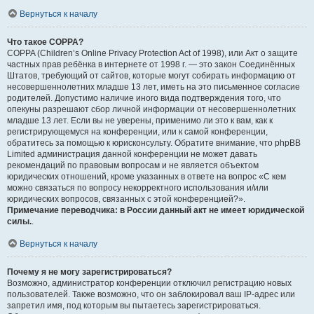
Вернуться к началу
Что такое COPPA?
COPPA (Children’s Online Privacy Protection Act of 1998), или Акт о защите
частных прав ребёнка в интернете от 1998 г. — это закон Соединённых
Штатов, требующий от сайтов, которые могут собирать информацию от
несовершеннолетних младше 13 лет, иметь на это письменное согласие
родителей. Допустимо наличие иного вида подтверждения того, что
опекуны разрешают сбор личной информации от несовершеннолетних
младше 13 лет. Если вы не уверены, применимо ли это к вам, как к
регистрирующемуся на конференции, или к самой конференции,
обратитесь за помощью к юрисконсульту. Обратите внимание, что phpBB
Limited администрация данной конференции не может давать
рекомендаций по правовым вопросам и не является объектом
юридических отношений, кроме указанных в ответе на вопрос «С кем
можно связаться по вопросу некорректного использования и/или
юридических вопросов, связанных с этой конференцией?».
Примечание переводчика: в России данный акт не имеет юридической
силы.
.
Вернуться к началу
Почему я не могу зарегистрироваться?
Возможно, администратор конференции отключил регистрацию новых
пользователей. Также возможно, что он заблокировал ваш IP-адрес или
запретил имя, под которым вы пытаетесь зарегистрироваться.