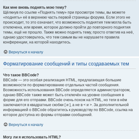
Как мне вновь поднять мою тему?
Щёлкнув по ссылке «Поднять тему» при просмотре темы, вы можете
«поднять» её в верхнюю часть первой страницы форума. Если этого не
происходит, то это означает, что возможность поднятия тем могла быть
отключена, или время, которое должно пройти до повторного поднятия
темы, ещё не прошло. Также можно поднять тему, просто ответив на неё,
однако удостоверьтесь, что тем самым вы не нарушаете правила
конференции, на которой находитесь.
Вернуться к началу
Форматирование сообщений и типы создаваемых тем
Что такое BBCode?
BBCode — это особая реализация HTML, предлагающая большие
возможности по форматированию отдельных частей сообщения.
Возможность использования BBCode определяется администратором,
однако BBCode также может быть отключён на уровне сообщения в
форме для его отправки. BBCode очень похож на HTML, но теги в нём
заключаются в квадратные скобки [ и ], а не в < и >. За дополнительной
информацией о BBCode обратитесь к руководству по BBCode, ссылка на
которое доступна из формы отправки сообщений.
Вернуться к началу
Могу ли я использовать HTML?