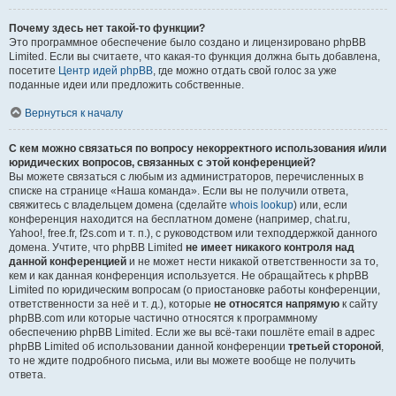
Почему здесь нет такой-то функции?
Это программное обеспечение было создано и лицензировано phpBB
Limited. Если вы считаете, что какая-то функция должна быть добавлена,
посетите
Центр идей phpBB
, где можно отдать свой голос за уже
поданные идеи или предложить собственные.
Вернуться к началу
С кем можно связаться по вопросу некорректного использования и/или
юридических вопросов, связанных с этой конференцией?
Вы можете связаться с любым из администраторов, перечисленных в
списке на странице «Наша команда». Если вы не получили ответа,
свяжитесь с владельцем домена (сделайте
whois lookup
) или, если
конференция находится на бесплатном домене (например, chat.ru,
Yahoo!, free.fr, f2s.com и т. п.), с руководством или техподдержкой данного
домена. Учтите, что phpBB Limited
не имеет никакого контроля над
данной конференцией
и не может нести никакой ответственности за то,
кем и как данная конференция используется. Не обращайтесь к phpBB
Limited по юридическим вопросам (о приостановке работы конференции,
ответственности за неё и т. д.), которые
не относятся напрямую
к сайту
phpBB.com или которые частично относятся к программному
обеспечению phpBB Limited. Если же вы всё-таки пошлёте email в адрес
phpBB Limited об использовании данной конференции
третьей стороной
,
то не ждите подробного письма, или вы можете вообще не получить
ответа.