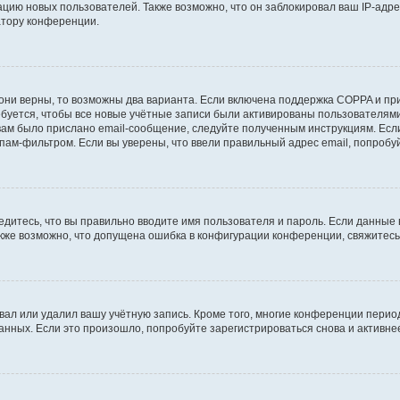
ию новых пользователей. Также возможно, что он заблокировал ваш IP-адре
атору конференции.
они верны, то возможны два варианта. Если включена поддержка COPPA и при 
уется, чтобы все новые учётные записи были активированы пользователями
ам было прислано email-сообщение, следуйте полученным инструкциям. Если
пам-фильтром. Если вы уверены, что ввели правильный адрес email, попробу
едитесь, что вы правильно вводите имя пользователя и пароль. Если данные
Также возможно, что допущена ошибка в конфигурации конференции, свяжитес
вал или удалил вашу учётную запись. Кроме того, многие конференции перио
ных. Если это произошло, попробуйте зарегистрироваться снова и активнее 