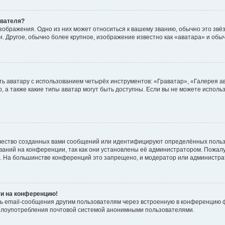
ователя?
зображения. Одно из них может относиться к вашему званию, обычно это звёзд
. Другое, обычно более крупное, изображение известно как «аватара» и обы
ь аватару с использованием четырёх инструментов: «Граватар», «Галерея а
, а также какие типы аватар могут быть доступны. Если вы не можете испол
чество созданных вами сообщений или идентифицируют определённых польз
аний на конференции, так как они установлены её администратором. Пожал
е. На большинстве конференций это запрещено, и модератор или администра
ти на конференцию!
ь email-сообщения другим пользователям через встроенную в конференцию ф
ь злоупотребления почтовой системой анонимными пользователями.