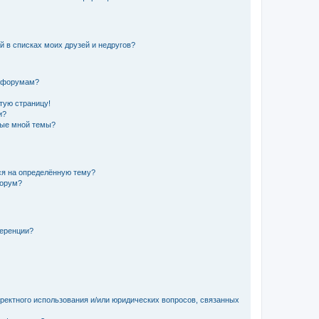
й в списках моих друзей и недругов?
и форумам?
стую страницу!
и?
ные мной темы?
ься на определённую тему?
форум?
ференции?
рректного использования и/или юридических вопросов, связанных