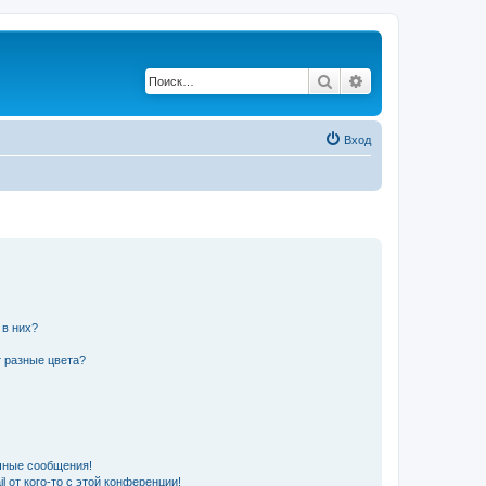
Поиск
Расширенный по
Вход
 в них?
 разные цвета?
чные сообщения!
 от кого-то с этой конференции!