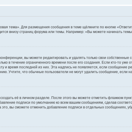
овая тема». Для размещения сообщения в теме щёлкните по кнопке «Ответит
ится внизу страниц форума или темы. Например: «Вы можете начинать темы»
конференции, вы можете редактировать и удалять только свои собственные 
ько в течение ограниченного времени после его создания. Если кто-то уже 
дату и время последней из них. Эта надпись не появляется, если сообщение 
ию. Учтите, что обычные пользователи не могут удалить сообщение, если на 
создать её в личном разделе. После этого вы можете отметить флажком пун
обавление подписи по умолчанию ко всем вашим сообщениям, сделав соотве
а это, вы сможете отменить добавление подписи в отдельных сообщениях, у