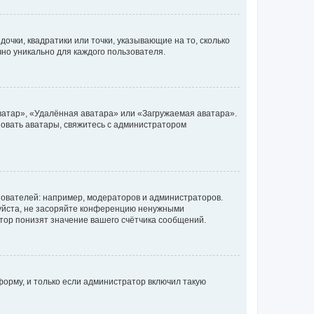
очки, квадратики или точки, указывающие на то, сколько
чно уникально для каждого пользователя.
ватар», «Удалённая аватара» или «Загружаемая аватара».
ьзовать аватары, свяжитесь с администратором
ователей: например, модераторов и администраторов.
уйста, не засоряйте конференцию ненужными
тор понизят значение вашего счётчика сообщений.
орму, и только если администратор включил такую