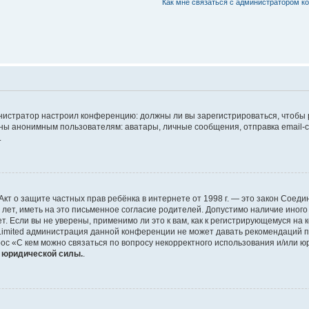
Как мне связаться с администратором 
дминистратор настроил конференцию: должны ли вы зарегистрироваться, чтобы
 анонимным пользователям: аватары, личные сообщения, отправка email-сооб
.
 или Акт о защите частных прав ребёнка в интернете от 1998 г. — это закон Со
т, иметь на это письменное согласие родителей. Допустимо наличие иного
 Если вы не уверены, применимо ли это к вам, как к регистрирующемуся на 
Limited администрация данной конференции не может давать рекомендаций 
ос «С кем можно связаться по вопросу некорректного использования и/или ю
т юридической силы.
.