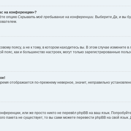
час на конференции»?
дёте опцию
Скрывать моё пребывание на конференции
. Выберите
Да
, и вы 
зователем.
вому поясу, а не к тому, в котором находитесь вы. В этом случае измените в 
овой пояс, как и большинство настроек, могут только зарегистрированные пол
ое!
о время отображается по-прежнему неверное, значит, неправильно установле
онференции, или же просто никто не перевёл phpBB на ваш язык. Попробуйт
вого пакета не существует, то вы сами можете перевести phpBB на свой язы