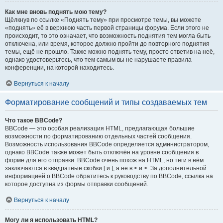
Как мне вновь поднять мою тему?
Щёлкнув по ссылке «Поднять тему» при просмотре темы, вы можете
«поднять» её в верхнюю часть первой страницы форума. Если этого не
происходит, то это означает, что возможность поднятия тем могла быть
отключена, или время, которое должно пройти до повторного поднятия
темы, ещё не прошло. Также можно поднять тему, просто ответив на неё,
однако удостоверьтесь, что тем самым вы не нарушаете правила
конференции, на которой находитесь.
Вернуться к началу
Форматирование сообщений и типы создаваемых тем
Что такое BBCode?
BBCode — это особая реализация HTML, предлагающая большие
возможности по форматированию отдельных частей сообщения.
Возможность использования BBCode определяется администратором,
однако BBCode также может быть отключён на уровне сообщения в
форме для его отправки. BBCode очень похож на HTML, но теги в нём
заключаются в квадратные скобки [ и ], а не в < и >. За дополнительной
информацией о BBCode обратитесь к руководству по BBCode, ссылка на
которое доступна из формы отправки сообщений.
Вернуться к началу
Могу ли я использовать HTML?