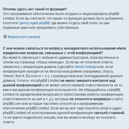
Почему здесь нет такой-то функции?
Это программное обеспечение было создано и лицензировано phpBB
Limited. Если вы считаете, что какая-то функция должна быть добавлена,
посетите
Центр идей phpBB
, где можно отдать свой голос за уже
поданные идеи или предложить собственные.
Вернуться к началу
С кем можно связаться по вопросу некорректного использования и/или
юридических вопросов, связанных с этой конференцией?
Вы можете связаться с любым из администраторов, перечисленных в
списке на странице «Наша команда». Если вы не получили ответа,
свяжитесь с владельцем домена (сделайте
whois lookup
) или, если
конференция находится на бесплатном домене (например, chat.ru,
Yahoo!, free.fr, f2s.com и т. п.), с руководством или техподдержкой данного
домена. Учтите, что phpBB Limited
не имеет никакого контроля над
данной конференцией
и не может нести никакой ответственности за то,
кем и как данная конференция используется. Не обращайтесь к phpBB
Limited по юридическим вопросам (о приостановке работы конференции,
ответственности за неё и т. д.), которые
не относятся напрямую
к сайту
phpBB.com или которые частично относятся к программному
обеспечению phpBB Limited. Если же вы всё-таки пошлёте email в адрес
phpBB Limited об использовании данной конференции
третьей стороной
,
то не ждите подробного письма, или вы можете вообще не получить
ответа.