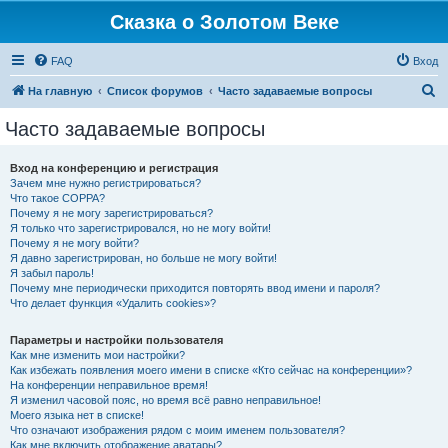
Сказка о Золотом Веке
FAQ
Вход
П
На главную
Список форумов
Часто задаваемые вопросы
о
Часто задаваемые вопросы
и
с
Вход на конференцию и регистрация
Зачем мне нужно регистрироваться?
к
Что такое COPPA?
Почему я не могу зарегистрироваться?
Я только что зарегистрировался, но не могу войти!
Почему я не могу войти?
Я давно зарегистрирован, но больше не могу войти!
Я забыл пароль!
Почему мне периодически приходится повторять ввод имени и пароля?
Что делает функция «Удалить cookies»?
Параметры и настройки пользователя
Как мне изменить мои настройки?
Как избежать появления моего имени в списке «Кто сейчас на конференции»?
На конференции неправильное время!
Я изменил часовой пояс, но время всё равно неправильное!
Моего языка нет в списке!
Что означают изображения рядом с моим именем пользователя?
Как мне включить отображение аватары?