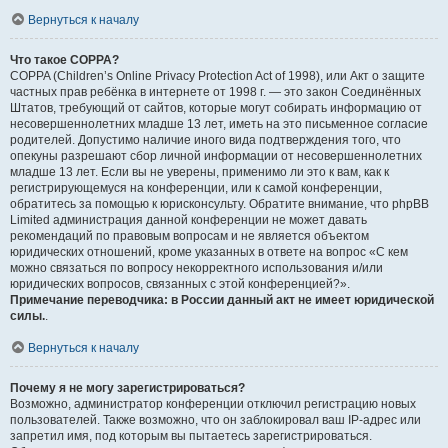
Вернуться к началу
Что такое COPPA?
COPPA (Children’s Online Privacy Protection Act of 1998), или Акт о защите
частных прав ребёнка в интернете от 1998 г. — это закон Соединённых
Штатов, требующий от сайтов, которые могут собирать информацию от
несовершеннолетних младше 13 лет, иметь на это письменное согласие
родителей. Допустимо наличие иного вида подтверждения того, что
опекуны разрешают сбор личной информации от несовершеннолетних
младше 13 лет. Если вы не уверены, применимо ли это к вам, как к
регистрирующемуся на конференции, или к самой конференции,
обратитесь за помощью к юрисконсульту. Обратите внимание, что phpBB
Limited администрация данной конференции не может давать
рекомендаций по правовым вопросам и не является объектом
юридических отношений, кроме указанных в ответе на вопрос «С кем
можно связаться по вопросу некорректного использования и/или
юридических вопросов, связанных с этой конференцией?».
Примечание переводчика: в России данный акт не имеет юридической
силы.
.
Вернуться к началу
Почему я не могу зарегистрироваться?
Возможно, администратор конференции отключил регистрацию новых
пользователей. Также возможно, что он заблокировал ваш IP-адрес или
запретил имя, под которым вы пытаетесь зарегистрироваться.