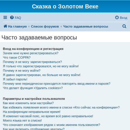
Сказка о Золотом Веке
FAQ
Вход
П
На главную
Список форумов
Часто задаваемые вопросы
о
Часто задаваемые вопросы
и
с
Вход на конференцию и регистрация
Зачем мне нужно регистрироваться?
к
Что такое COPPA?
Почему я не могу зарегистрироваться?
Я только что зарегистрировался, но не могу войти!
Почему я не могу войти?
Я давно зарегистрирован, но больше не могу войти!
Я забыл пароль!
Почему мне периодически приходится повторять ввод имени и пароля?
Что делает функция «Удалить cookies»?
Параметры и настройки пользователя
Как мне изменить мои настройки?
Как избежать появления моего имени в списке «Кто сейчас на конференции»?
На конференции неправильное время!
Я изменил часовой пояс, но время всё равно неправильное!
Моего языка нет в списке!
Что означают изображения рядом с моим именем пользователя?
Как мне включить отображение аватары?