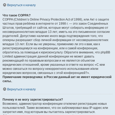
Вернуться к началу
Что такое COPPA?
COPPA (Children’s Online Privacy Protection Act of 1998), или Акт о защите
частных прав ребёнка в интернете от 1998 г. — это закон Соединённых
Штатов, требующий от сайтов, которые могут собирать информацию от
несовершеннолетних младше 13 лет, иметь на это письменное согласие
родителей. Допустимо наличие иного вида подтверждения того, что
опекуны разрешают сбор личной информации от несовершеннолетних
младше 13 лет. Если вы не уверены, применимо ли это к вам, как к
регистрирующемуся на конференции, или к самой конференции,
обратитесь за помощью к юрисконсульту. Обратите внимание, что phpBB
Limited администрация данной конференции не может давать
рекомендаций по правовым вопросам и не является объектом
юридических отношений, кроме указанных в ответе на вопрос «С кем
можно связаться по вопросу некорректного использования и/или
юридических вопросов, связанных с этой конференцией?».
Примечание переводчика: в России данный акт не имеет юридической
силы.
.
Вернуться к началу
Почему я не могу зарегистрироваться?
Возможно, администратор конференции отключил регистрацию новых
пользователей. Также возможно, что он заблокировал ваш IP-адрес или
запретил имя, под которым вы пытаетесь зарегистрироваться.