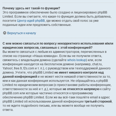
Почему здесь нет такой-то функции?
Это программное обеспечение было создано и лицензировано phpBB
Limited. Если вы считаете, что какая-то функция должна быть добавлена,
посетите
Центр идей phpBB
, где можно отдать свой голос за уже
поданные идеи или предложить собственные.
Вернуться к началу
С кем можно связаться по вопросу некорректного использования и/или
юридических вопросов, связанных с этой конференцией?
Вы можете связаться с любым из администраторов, перечисленных в
списке на странице «Наша команда». Если вы не получили ответа,
свяжитесь с владельцем домена (сделайте
whois lookup
) или, если
конференция находится на бесплатном домене (например, chat.ru,
Yahoo!, free.fr, f2s.com и т. п.), с руководством или техподдержкой данного
домена. Учтите, что phpBB Limited
не имеет никакого контроля над
данной конференцией
и не может нести никакой ответственности за то,
кем и как данная конференция используется. Не обращайтесь к phpBB
Limited по юридическим вопросам (о приостановке работы конференции,
ответственности за неё и т. д.), которые
не относятся напрямую
к сайту
phpBB.com или которые частично относятся к программному
обеспечению phpBB Limited. Если же вы всё-таки пошлёте email в адрес
phpBB Limited об использовании данной конференции
третьей стороной
,
то не ждите подробного письма, или вы можете вообще не получить
ответа.