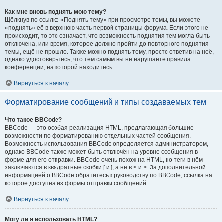
Как мне вновь поднять мою тему?
Щёлкнув по ссылке «Поднять тему» при просмотре темы, вы можете
«поднять» её в верхнюю часть первой страницы форума. Если этого не
происходит, то это означает, что возможность поднятия тем могла быть
отключена, или время, которое должно пройти до повторного поднятия
темы, ещё не прошло. Также можно поднять тему, просто ответив на неё,
однако удостоверьтесь, что тем самым вы не нарушаете правила
конференции, на которой находитесь.
Вернуться к началу
Форматирование сообщений и типы создаваемых тем
Что такое BBCode?
BBCode — это особая реализация HTML, предлагающая большие
возможности по форматированию отдельных частей сообщения.
Возможность использования BBCode определяется администратором,
однако BBCode также может быть отключён на уровне сообщения в
форме для его отправки. BBCode очень похож на HTML, но теги в нём
заключаются в квадратные скобки [ и ], а не в < и >. За дополнительной
информацией о BBCode обратитесь к руководству по BBCode, ссылка на
которое доступна из формы отправки сообщений.
Вернуться к началу
Могу ли я использовать HTML?