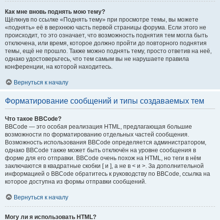
Как мне вновь поднять мою тему?
Щёлкнув по ссылке «Поднять тему» при просмотре темы, вы можете
«поднять» её в верхнюю часть первой страницы форума. Если этого не
происходит, то это означает, что возможность поднятия тем могла быть
отключена, или время, которое должно пройти до повторного поднятия
темы, ещё не прошло. Также можно поднять тему, просто ответив на неё,
однако удостоверьтесь, что тем самым вы не нарушаете правила
конференции, на которой находитесь.
Вернуться к началу
Форматирование сообщений и типы создаваемых тем
Что такое BBCode?
BBCode — это особая реализация HTML, предлагающая большие
возможности по форматированию отдельных частей сообщения.
Возможность использования BBCode определяется администратором,
однако BBCode также может быть отключён на уровне сообщения в
форме для его отправки. BBCode очень похож на HTML, но теги в нём
заключаются в квадратные скобки [ и ], а не в < и >. За дополнительной
информацией о BBCode обратитесь к руководству по BBCode, ссылка на
которое доступна из формы отправки сообщений.
Вернуться к началу
Могу ли я использовать HTML?