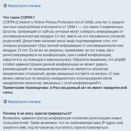
Вернуться к началу
Что такое COPPA?
COPPA (Children’s Online Privacy Protection Act of 1998), или Акт о защите
частных прав ребёнка в интернете от 1998 г. — это закон Соединённых
Штатов, требующий от сайтов, которые могут собирать информацию от
несовершеннолетних младше 13 лет, иметь на это письменное согласие
родителей. Допустимо наличие иного вида подтверждения того, что
опекуны разрешают сбор личной информации от несовершеннолетних
младше 13 лет. Если вы не уверены, применимо ли это к вам, как к
регистрирующемуся на конференции, или к самой конференции,
обратитесь за помощью к юрисконсульту. Обратите внимание, что phpBB
Limited администрация данной конференции не может давать
рекомендаций по правовым вопросам и не является объектом
юридических отношений, кроме указанных в ответе на вопрос «С кем
можно связаться по вопросу некорректного использования и/или
юридических вопросов, связанных с этой конференцией?».
Примечание переводчика: в России данный акт не имеет юридической
силы.
.
Вернуться к началу
Почему я не могу зарегистрироваться?
Возможно, администратор конференции отключил регистрацию новых
пользователей. Также возможно, что он заблокировал ваш IP-адрес или
запретил имя, под которым вы пытаетесь зарегистрироваться.