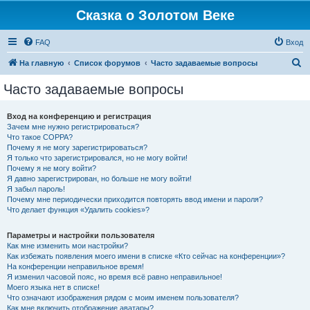
Сказка о Золотом Веке
FAQ
Вход
П
На главную
Список форумов
Часто задаваемые вопросы
о
Часто задаваемые вопросы
и
с
Вход на конференцию и регистрация
Зачем мне нужно регистрироваться?
к
Что такое COPPA?
Почему я не могу зарегистрироваться?
Я только что зарегистрировался, но не могу войти!
Почему я не могу войти?
Я давно зарегистрирован, но больше не могу войти!
Я забыл пароль!
Почему мне периодически приходится повторять ввод имени и пароля?
Что делает функция «Удалить cookies»?
Параметры и настройки пользователя
Как мне изменить мои настройки?
Как избежать появления моего имени в списке «Кто сейчас на конференции»?
На конференции неправильное время!
Я изменил часовой пояс, но время всё равно неправильное!
Моего языка нет в списке!
Что означают изображения рядом с моим именем пользователя?
Как мне включить отображение аватары?