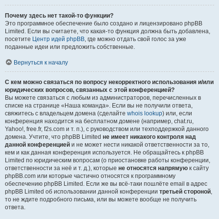
Почему здесь нет такой-то функции?
Это программное обеспечение было создано и лицензировано phpBB
Limited. Если вы считаете, что какая-то функция должна быть добавлена,
посетите
Центр идей phpBB
, где можно отдать свой голос за уже
поданные идеи или предложить собственные.
Вернуться к началу
С кем можно связаться по вопросу некорректного использования и/или
юридических вопросов, связанных с этой конференцией?
Вы можете связаться с любым из администраторов, перечисленных в
списке на странице «Наша команда». Если вы не получили ответа,
свяжитесь с владельцем домена (сделайте
whois lookup
) или, если
конференция находится на бесплатном домене (например, chat.ru,
Yahoo!, free.fr, f2s.com и т. п.), с руководством или техподдержкой данного
домена. Учтите, что phpBB Limited
не имеет никакого контроля над
данной конференцией
и не может нести никакой ответственности за то,
кем и как данная конференция используется. Не обращайтесь к phpBB
Limited по юридическим вопросам (о приостановке работы конференции,
ответственности за неё и т. д.), которые
не относятся напрямую
к сайту
phpBB.com или которые частично относятся к программному
обеспечению phpBB Limited. Если же вы всё-таки пошлёте email в адрес
phpBB Limited об использовании данной конференции
третьей стороной
,
то не ждите подробного письма, или вы можете вообще не получить
ответа.