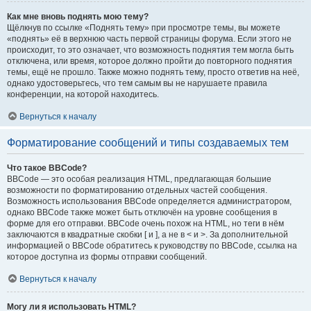
Как мне вновь поднять мою тему?
Щёлкнув по ссылке «Поднять тему» при просмотре темы, вы можете
«поднять» её в верхнюю часть первой страницы форума. Если этого не
происходит, то это означает, что возможность поднятия тем могла быть
отключена, или время, которое должно пройти до повторного поднятия
темы, ещё не прошло. Также можно поднять тему, просто ответив на неё,
однако удостоверьтесь, что тем самым вы не нарушаете правила
конференции, на которой находитесь.
Вернуться к началу
Форматирование сообщений и типы создаваемых тем
Что такое BBCode?
BBCode — это особая реализация HTML, предлагающая большие
возможности по форматированию отдельных частей сообщения.
Возможность использования BBCode определяется администратором,
однако BBCode также может быть отключён на уровне сообщения в
форме для его отправки. BBCode очень похож на HTML, но теги в нём
заключаются в квадратные скобки [ и ], а не в < и >. За дополнительной
информацией о BBCode обратитесь к руководству по BBCode, ссылка на
которое доступна из формы отправки сообщений.
Вернуться к началу
Могу ли я использовать HTML?