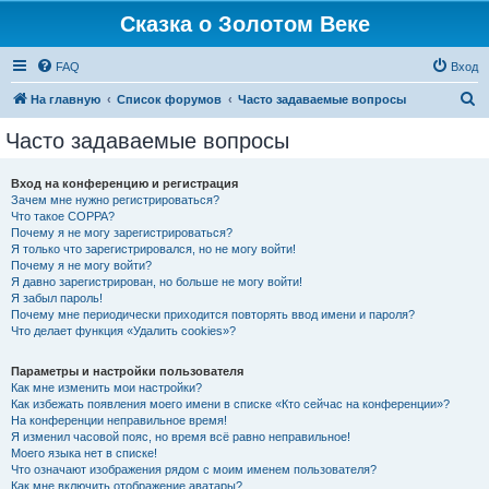
Сказка о Золотом Веке
FAQ
Вход
П
На главную
Список форумов
Часто задаваемые вопросы
о
Часто задаваемые вопросы
и
с
Вход на конференцию и регистрация
Зачем мне нужно регистрироваться?
к
Что такое COPPA?
Почему я не могу зарегистрироваться?
Я только что зарегистрировался, но не могу войти!
Почему я не могу войти?
Я давно зарегистрирован, но больше не могу войти!
Я забыл пароль!
Почему мне периодически приходится повторять ввод имени и пароля?
Что делает функция «Удалить cookies»?
Параметры и настройки пользователя
Как мне изменить мои настройки?
Как избежать появления моего имени в списке «Кто сейчас на конференции»?
На конференции неправильное время!
Я изменил часовой пояс, но время всё равно неправильное!
Моего языка нет в списке!
Что означают изображения рядом с моим именем пользователя?
Как мне включить отображение аватары?