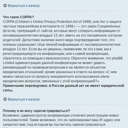
Вернуться к началу
Что такое COPPA?
COPPA (Children’s Online Privacy Protection Act of 1998), или Акт о защите
частных прав ребёнка в интернете от 1998 г. — это закон Соединённых
Штатов, требующий от сайтов, которые могут собирать информацию от
несовершеннолетних младше 13 лет, иметь на это письменное согласие
родителей. Допустимо наличие иного вида подтверждения того, что
опекуны разрешают сбор личной информации от несовершеннолетних
младше 13 лет. Если вы не уверены, применимо ли это к вам, как к
регистрирующемуся на конференции, или к самой конференции,
обратитесь за помощью к юрисконсульту. Обратите внимание, что phpBB
Limited администрация данной конференции не может давать
рекомендаций по правовым вопросам и не является объектом
юридических отношений, кроме указанных в ответе на вопрос «С кем
можно связаться по вопросу некорректного использования и/или
юридических вопросов, связанных с этой конференцией?».
Примечание переводчика: в России данный акт не имеет юридической
силы.
.
Вернуться к началу
Почему я не могу зарегистрироваться?
Возможно, администратор конференции отключил регистрацию новых
пользователей. Также возможно, что он заблокировал ваш IP-адрес или
запретил имя, под которым вы пытаетесь зарегистрироваться.