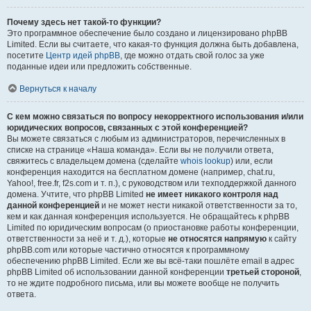
Почему здесь нет такой-то функции?
Это программное обеспечение было создано и лицензировано phpBB
Limited. Если вы считаете, что какая-то функция должна быть добавлена,
посетите
Центр идей phpBB
, где можно отдать свой голос за уже
поданные идеи или предложить собственные.
Вернуться к началу
С кем можно связаться по вопросу некорректного использования и/или
юридических вопросов, связанных с этой конференцией?
Вы можете связаться с любым из администраторов, перечисленных в
списке на странице «Наша команда». Если вы не получили ответа,
свяжитесь с владельцем домена (сделайте
whois lookup
) или, если
конференция находится на бесплатном домене (например, chat.ru,
Yahoo!, free.fr, f2s.com и т. п.), с руководством или техподдержкой данного
домена. Учтите, что phpBB Limited
не имеет никакого контроля над
данной конференцией
и не может нести никакой ответственности за то,
кем и как данная конференция используется. Не обращайтесь к phpBB
Limited по юридическим вопросам (о приостановке работы конференции,
ответственности за неё и т. д.), которые
не относятся напрямую
к сайту
phpBB.com или которые частично относятся к программному
обеспечению phpBB Limited. Если же вы всё-таки пошлёте email в адрес
phpBB Limited об использовании данной конференции
третьей стороной
,
то не ждите подробного письма, или вы можете вообще не получить
ответа.