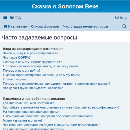
Сказка о Золотом Веке
FAQ
Вход
П
На главную
Список форумов
Часто задаваемые вопросы
о
Часто задаваемые вопросы
и
с
Вход на конференцию и регистрация
Зачем мне нужно регистрироваться?
к
Что такое COPPA?
Почему я не могу зарегистрироваться?
Я только что зарегистрировался, но не могу войти!
Почему я не могу войти?
Я давно зарегистрирован, но больше не могу войти!
Я забыл пароль!
Почему мне периодически приходится повторять ввод имени и пароля?
Что делает функция «Удалить cookies»?
Параметры и настройки пользователя
Как мне изменить мои настройки?
Как избежать появления моего имени в списке «Кто сейчас на конференции»?
На конференции неправильное время!
Я изменил часовой пояс, но время всё равно неправильное!
Моего языка нет в списке!
Что означают изображения рядом с моим именем пользователя?
Как мне включить отображение аватары?