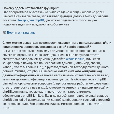
Почему здесь нет такой-то функции?
Это программное обеспечение было создано и лицензировано phpBB
Limited. Если вы считаете, что какая-то функция должна быть добавлена,
посетите
Центр идей phpBB
, где можно отдать свой голос за уже
поданные идеи или предложить собственные.
Вернуться к началу
С кем можно связаться по вопросу некорректного использования и/или
юридических вопросов, связанных с этой конференцией?
Вы можете связаться с любым из администраторов, перечисленных в
списке на странице «Наша команда». Если вы не получили ответа,
свяжитесь с владельцем домена (сделайте
whois lookup
) или, если
конференция находится на бесплатном домене (например, chat.ru,
Yahoo!, free.fr, f2s.com и т. п.), с руководством или техподдержкой данного
домена. Учтите, что phpBB Limited
не имеет никакого контроля над
данной конференцией
и не может нести никакой ответственности за то,
кем и как данная конференция используется. Не обращайтесь к phpBB
Limited по юридическим вопросам (о приостановке работы конференции,
ответственности за неё и т. д.), которые
не относятся напрямую
к сайту
phpBB.com или которые частично относятся к программному
обеспечению phpBB Limited. Если же вы всё-таки пошлёте email в адрес
phpBB Limited об использовании данной конференции
третьей стороной
,
то не ждите подробного письма, или вы можете вообще не получить
ответа.