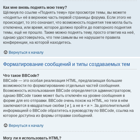
Как мне вновь поднять мою тему?
Щёлкнув по ссылке «Поднять тему» при просмотре темы, вы можете
«поднять» её в верхнюю часть первой страницы форума. Если этого не
происходит, то это означает, что возможность поднятия тем могла быть
отключена, или время, которое должно пройти до повторного поднятия
темы, ещё не прошло. Также можно поднять тему, просто ответив на неё,
однако удостоверьтесь, что тем самым вы не нарушаете правила
конференции, на которой находитесь.
Вернуться к началу
Форматирование сообщений и типы создаваемых тем
Что такое BBCode?
BBCode — это особая реализация HTML, предлагающая большие
возможности по форматированию отдельных частей сообщения.
Возможность использования BBCode определяется администратором,
однако BBCode также может быть отключён на уровне сообщения в
форме для его отправки. BBCode очень похож на HTML, но теги в нём
заключаются в квадратные скобки [ и ], а не в < и >. За дополнительной
информацией о BBCode обратитесь к руководству по BBCode, ссылка на
которое доступна из формы отправки сообщений.
Вернуться к началу
Могу ли я использовать HTML?