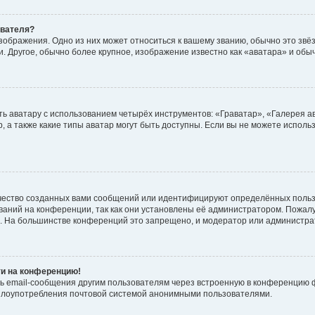
ователя?
зображения. Одно из них может относиться к вашему званию, обычно это звёзд
. Другое, обычно более крупное, изображение известно как «аватара» и обы
ь аватару с использованием четырёх инструментов: «Граватар», «Галерея а
, а также какие типы аватар могут быть доступны. Если вы не можете испол
чество созданных вами сообщений или идентифицируют определённых польз
аний на конференции, так как они установлены её администратором. Пожал
е. На большинстве конференций это запрещено, и модератор или администра
ти на конференцию!
ь email-сообщения другим пользователям через встроенную в конференцию ф
ь злоупотребления почтовой системой анонимными пользователями.