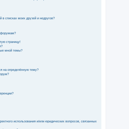
й в списках моих друзей и недругов?
и форумам?
стую страницу!
и?
ные мной темы?
ься на определённую тему?
форум?
ференции?
рректного использования и/или юридических вопросов, связанных