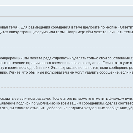
овая тема». Для размещения сообщения в теме щёлкните по кнопке «Ответит
ится внизу страниц форума или темы. Например: «Вы можете начинать темы»
конференции, вы можете редактировать и удалять только свои собственные 
ько в течение ограниченного времени после его создания. Если кто-то уже 
дату и время последней из них. Эта надпись не появляется, если сообщение 
ию. Учтите, что обычные пользователи не могут удалить сообщение, если на 
создать её в личном разделе. После этого вы можете отметить флажком пун
обавление подписи по умолчанию ко всем вашим сообщениям, сделав соотве
а это, вы сможете отменить добавление подписи в отдельных сообщениях, у