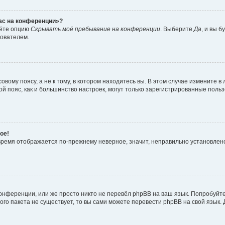
час на конференции»?
дёте опцию
Скрывать моё пребывание на конференции
. Выберите
Да
, и вы 
зователем.
вому поясу, а не к тому, в котором находитесь вы. В этом случае измените в 
овой пояс, как и большинство настроек, могут только зарегистрированные пол
ое!
о время отображается по-прежнему неверное, значит, неправильно установле
онференции, или же просто никто не перевёл phpBB на ваш язык. Попробуйт
вого пакета не существует, то вы сами можете перевести phpBB на свой язы