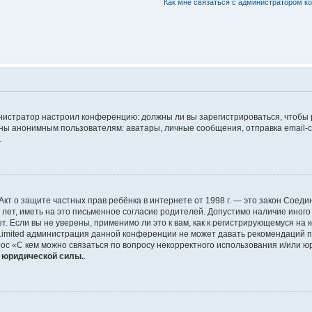
Как мне связаться с администратором 
дминистратор настроил конференцию: должны ли вы зарегистрироваться, чтобы
 анонимным пользователям: аватары, личные сообщения, отправка email-сооб
.
 или Акт о защите частных прав ребёнка в интернете от 1998 г. — это закон Со
т, иметь на это письменное согласие родителей. Допустимо наличие иного
 Если вы не уверены, применимо ли это к вам, как к регистрирующемуся на 
Limited администрация данной конференции не может давать рекомендаций 
ос «С кем можно связаться по вопросу некорректного использования и/или ю
т юридической силы.
.