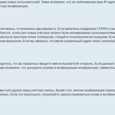
ию новых пользователей. Также возможно, что он заблокировал ваш IP-адре
атору конференции.
они верны, то возможны два варианта. Если включена поддержка COPPA и при 
уется, чтобы все новые учётные записи были активированы пользователями
ам было прислано email-сообщение, следуйте полученным инструкциям. Если
пам-фильтром. Если вы уверены, что ввели правильный адрес email, попробу
едитесь, что вы правильно вводите имя пользователя и пароль. Если данные
Также возможно, что допущена ошибка в конфигурации конференции, свяжитес
вал или удалил вашу учётную запись. Кроме того, многие конференции перио
ных. Если это произошло, попробуйте зарегистрироваться снова и активнее 