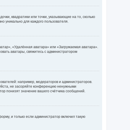
очки, квадратики или точки, указывающие на то, сколько
чно уникально для каждого пользователя.
ватар», «Удалённая аватара» или «Загружаемая аватара».
ьзовать аватары, свяжитесь с администратором
ователей: например, модераторов и администраторов.
уйста, не засоряйте конференцию ненужными
тор понизят значение вашего счётчика сообщений.
орму, и только если администратор включил такую