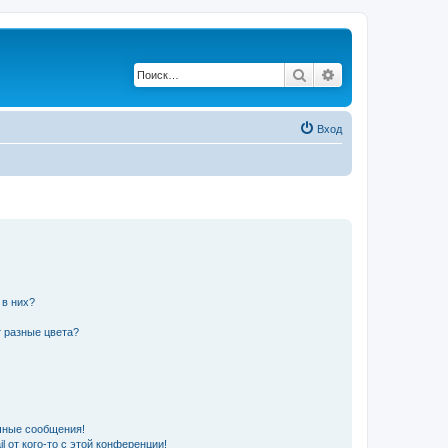
Поиск
Расширенный по
Вход
 в них?
 разные цвета?
чные сообщения!
 от кого-то с этой конференции!