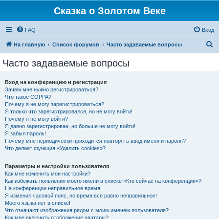
Сказка о Золотом Веке
FAQ
Вход
П
На главную
Список форумов
Часто задаваемые вопросы
о
Часто задаваемые вопросы
и
с
Вход на конференцию и регистрация
Зачем мне нужно регистрироваться?
к
Что такое COPPA?
Почему я не могу зарегистрироваться?
Я только что зарегистрировался, но не могу войти!
Почему я не могу войти?
Я давно зарегистрирован, но больше не могу войти!
Я забыл пароль!
Почему мне периодически приходится повторять ввод имени и пароля?
Что делает функция «Удалить cookies»?
Параметры и настройки пользователя
Как мне изменить мои настройки?
Как избежать появления моего имени в списке «Кто сейчас на конференции»?
На конференции неправильное время!
Я изменил часовой пояс, но время всё равно неправильное!
Моего языка нет в списке!
Что означают изображения рядом с моим именем пользователя?
Как мне включить отображение аватары?