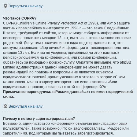
Вернуться к началу
Что такое COPPA?
COPPA (Children’s Online Privacy Protection Act of 1998), или Акт о защите
частных прав ребёнка в интернете от 1998 г. — это закон Соединённых
Штатов, требующий от сайтов, которые могут собирать информацию от
несовершеннолетних младше 13 лет, иметь на это письменное согласие
родителей. Допустимо наличие иного вида подтверждения того, что
опекуны разрешают сбор личной информации от несовершеннолетних
младше 13 лет. Если вы не уверены, применимо ли это к вам, как к
регистрирующемуся на конференции, или к самой конференции,
обратитесь за помощью к юрисконсульту. Обратите внимание, что phpBB
Limited администрация данной конференции не может давать
рекомендаций по правовым вопросам и не является объектом
юридических отношений, кроме указанных в ответе на вопрос «С кем
можно связаться по вопросу некорректного использования и/или
юридических вопросов, связанных с этой конференцией?».
Примечание переводчика: в России данный акт не имеет юридической
силы.
.
Вернуться к началу
Почему я не могу зарегистрироваться?
Возможно, администратор конференции отключил регистрацию новых
пользователей. Также возможно, что он заблокировал ваш IP-адрес или
запретил имя, под которым вы пытаетесь зарегистрироваться.