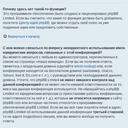
Почему здесь нет такой-то функции?
Это программное обеспечение было создано и лицензировано phpBB
Limited. Если вы считаете, что какая-то функция должна быть добавлена,
посетите
Центр идей phpBB
, где можно отдать свой голос за уже
поданные идеи или предложить собственные.
Вернуться к началу
С кем можно связаться по вопросу некорректного использования и/или
юридических вопросов, связанных с этой конференцией?
Вы можете связаться с любым из администраторов, перечисленных в
списке на странице «Наша команда». Если вы не получили ответа,
свяжитесь с владельцем домена (сделайте
whois lookup
) или, если
конференция находится на бесплатном домене (например, chat.ru,
Yahoo!, free.fr, f2s.com и т. п.), с руководством или техподдержкой данного
домена. Учтите, что phpBB Limited
не имеет никакого контроля над
данной конференцией
и не может нести никакой ответственности за то,
кем и как данная конференция используется. Не обращайтесь к phpBB
Limited по юридическим вопросам (о приостановке работы конференции,
ответственности за неё и т. д.), которые
не относятся напрямую
к сайту
phpBB.com или которые частично относятся к программному
обеспечению phpBB Limited. Если же вы всё-таки пошлёте email в адрес
phpBB Limited об использовании данной конференции
третьей стороной
,
то не ждите подробного письма, или вы можете вообще не получить
ответа.