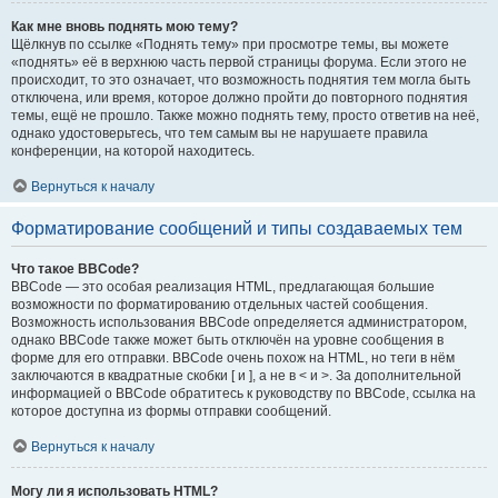
Как мне вновь поднять мою тему?
Щёлкнув по ссылке «Поднять тему» при просмотре темы, вы можете
«поднять» её в верхнюю часть первой страницы форума. Если этого не
происходит, то это означает, что возможность поднятия тем могла быть
отключена, или время, которое должно пройти до повторного поднятия
темы, ещё не прошло. Также можно поднять тему, просто ответив на неё,
однако удостоверьтесь, что тем самым вы не нарушаете правила
конференции, на которой находитесь.
Вернуться к началу
Форматирование сообщений и типы создаваемых тем
Что такое BBCode?
BBCode — это особая реализация HTML, предлагающая большие
возможности по форматированию отдельных частей сообщения.
Возможность использования BBCode определяется администратором,
однако BBCode также может быть отключён на уровне сообщения в
форме для его отправки. BBCode очень похож на HTML, но теги в нём
заключаются в квадратные скобки [ и ], а не в < и >. За дополнительной
информацией о BBCode обратитесь к руководству по BBCode, ссылка на
которое доступна из формы отправки сообщений.
Вернуться к началу
Могу ли я использовать HTML?