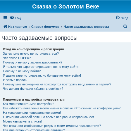
Сказка о Золотом Веке
FAQ
Вход
П
На главную
Список форумов
Часто задаваемые вопросы
о
Часто задаваемые вопросы
и
с
Вход на конференцию и регистрация
Зачем мне нужно регистрироваться?
к
Что такое COPPA?
Почему я не могу зарегистрироваться?
Я только что зарегистрировался, но не могу войти!
Почему я не могу войти?
Я давно зарегистрирован, но больше не могу войти!
Я забыл пароль!
Почему мне периодически приходится повторять ввод имени и пароля?
Что делает функция «Удалить cookies»?
Параметры и настройки пользователя
Как мне изменить мои настройки?
Как избежать появления моего имени в списке «Кто сейчас на конференции»?
На конференции неправильное время!
Я изменил часовой пояс, но время всё равно неправильное!
Моего языка нет в списке!
Что означают изображения рядом с моим именем пользователя?
Как мне включить отображение аватары?