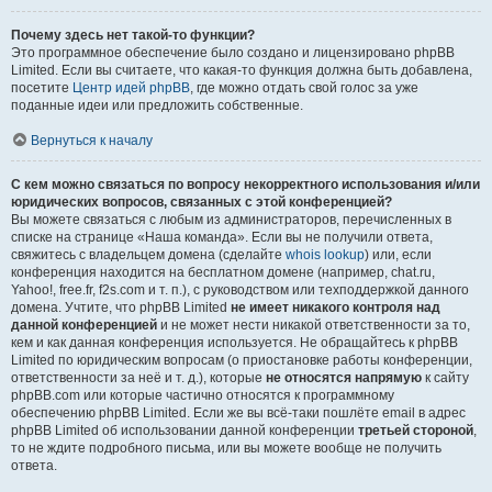
Почему здесь нет такой-то функции?
Это программное обеспечение было создано и лицензировано phpBB
Limited. Если вы считаете, что какая-то функция должна быть добавлена,
посетите
Центр идей phpBB
, где можно отдать свой голос за уже
поданные идеи или предложить собственные.
Вернуться к началу
С кем можно связаться по вопросу некорректного использования и/или
юридических вопросов, связанных с этой конференцией?
Вы можете связаться с любым из администраторов, перечисленных в
списке на странице «Наша команда». Если вы не получили ответа,
свяжитесь с владельцем домена (сделайте
whois lookup
) или, если
конференция находится на бесплатном домене (например, chat.ru,
Yahoo!, free.fr, f2s.com и т. п.), с руководством или техподдержкой данного
домена. Учтите, что phpBB Limited
не имеет никакого контроля над
данной конференцией
и не может нести никакой ответственности за то,
кем и как данная конференция используется. Не обращайтесь к phpBB
Limited по юридическим вопросам (о приостановке работы конференции,
ответственности за неё и т. д.), которые
не относятся напрямую
к сайту
phpBB.com или которые частично относятся к программному
обеспечению phpBB Limited. Если же вы всё-таки пошлёте email в адрес
phpBB Limited об использовании данной конференции
третьей стороной
,
то не ждите подробного письма, или вы можете вообще не получить
ответа.