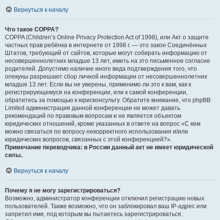
Вернуться к началу
Что такое COPPA?
COPPA (Children’s Online Privacy Protection Act of 1998), или Акт о защите
частных прав ребёнка в интернете от 1998 г. — это закон Соединённых
Штатов, требующий от сайтов, которые могут собирать информацию от
несовершеннолетних младше 13 лет, иметь на это письменное согласие
родителей. Допустимо наличие иного вида подтверждения того, что
опекуны разрешают сбор личной информации от несовершеннолетних
младше 13 лет. Если вы не уверены, применимо ли это к вам, как к
регистрирующемуся на конференции, или к самой конференции,
обратитесь за помощью к юрисконсульту. Обратите внимание, что phpBB
Limited администрация данной конференции не может давать
рекомендаций по правовым вопросам и не является объектом
юридических отношений, кроме указанных в ответе на вопрос «С кем
можно связаться по вопросу некорректного использования и/или
юридических вопросов, связанных с этой конференцией?».
Примечание переводчика: в России данный акт не имеет юридической
силы.
.
Вернуться к началу
Почему я не могу зарегистрироваться?
Возможно, администратор конференции отключил регистрацию новых
пользователей. Также возможно, что он заблокировал ваш IP-адрес или
запретил имя, под которым вы пытаетесь зарегистрироваться.