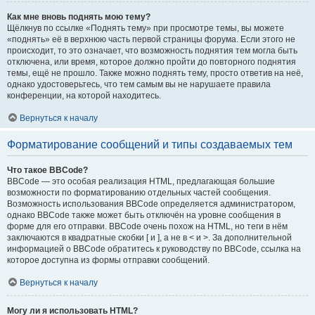
Как мне вновь поднять мою тему?
Щёлкнув по ссылке «Поднять тему» при просмотре темы, вы можете
«поднять» её в верхнюю часть первой страницы форума. Если этого не
происходит, то это означает, что возможность поднятия тем могла быть
отключена, или время, которое должно пройти до повторного поднятия
темы, ещё не прошло. Также можно поднять тему, просто ответив на неё,
однако удостоверьтесь, что тем самым вы не нарушаете правила
конференции, на которой находитесь.
Вернуться к началу
Форматирование сообщений и типы создаваемых тем
Что такое BBCode?
BBCode — это особая реализация HTML, предлагающая большие
возможности по форматированию отдельных частей сообщения.
Возможность использования BBCode определяется администратором,
однако BBCode также может быть отключён на уровне сообщения в
форме для его отправки. BBCode очень похож на HTML, но теги в нём
заключаются в квадратные скобки [ и ], а не в < и >. За дополнительной
информацией о BBCode обратитесь к руководству по BBCode, ссылка на
которое доступна из формы отправки сообщений.
Вернуться к началу
Могу ли я использовать HTML?