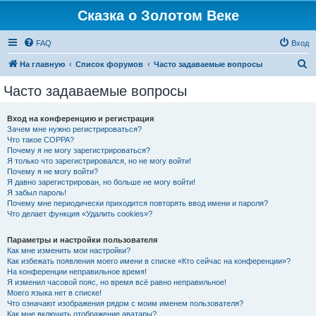
Сказка о Золотом Веке
FAQ
Вход
П
На главную
Список форумов
Часто задаваемые вопросы
о
Часто задаваемые вопросы
и
с
Вход на конференцию и регистрация
Зачем мне нужно регистрироваться?
к
Что такое COPPA?
Почему я не могу зарегистрироваться?
Я только что зарегистрировался, но не могу войти!
Почему я не могу войти?
Я давно зарегистрирован, но больше не могу войти!
Я забыл пароль!
Почему мне периодически приходится повторять ввод имени и пароля?
Что делает функция «Удалить cookies»?
Параметры и настройки пользователя
Как мне изменить мои настройки?
Как избежать появления моего имени в списке «Кто сейчас на конференции»?
На конференции неправильное время!
Я изменил часовой пояс, но время всё равно неправильное!
Моего языка нет в списке!
Что означают изображения рядом с моим именем пользователя?
Как мне включить отображение аватары?