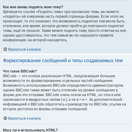
Как мне вновь поднять мою тему?
Щёлкнув по ссылке «Поднять тему» при просмотре темы, вы можете
«поднять» её в верхнюю часть первой страницы форума. Если этого не
происходит, то это означает, что возможность поднятия тем могла быть
отключена, или время, которое должно пройти до повторного поднятия
темы, ещё не прошло. Также можно поднять тему, просто ответив на неё,
однако удостоверьтесь, что тем самым вы не нарушаете правила
конференции, на которой находитесь.
Вернуться к началу
Форматирование сообщений и типы создаваемых тем
Что такое BBCode?
BBCode — это особая реализация HTML, предлагающая большие
возможности по форматированию отдельных частей сообщения.
Возможность использования BBCode определяется администратором,
однако BBCode также может быть отключён на уровне сообщения в
форме для его отправки. BBCode очень похож на HTML, но теги в нём
заключаются в квадратные скобки [ и ], а не в < и >. За дополнительной
информацией о BBCode обратитесь к руководству по BBCode, ссылка на
которое доступна из формы отправки сообщений.
Вернуться к началу
Могу ли я использовать HTML?