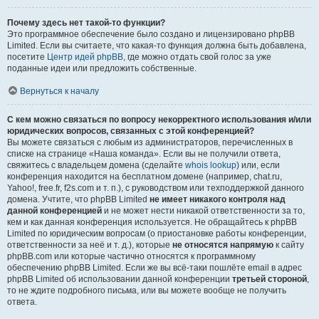
Почему здесь нет такой-то функции?
Это программное обеспечение было создано и лицензировано phpBB
Limited. Если вы считаете, что какая-то функция должна быть добавлена,
посетите
Центр идей phpBB
, где можно отдать свой голос за уже
поданные идеи или предложить собственные.
Вернуться к началу
С кем можно связаться по вопросу некорректного использования и/или
юридических вопросов, связанных с этой конференцией?
Вы можете связаться с любым из администраторов, перечисленных в
списке на странице «Наша команда». Если вы не получили ответа,
свяжитесь с владельцем домена (сделайте
whois lookup
) или, если
конференция находится на бесплатном домене (например, chat.ru,
Yahoo!, free.fr, f2s.com и т. п.), с руководством или техподдержкой данного
домена. Учтите, что phpBB Limited
не имеет никакого контроля над
данной конференцией
и не может нести никакой ответственности за то,
кем и как данная конференция используется. Не обращайтесь к phpBB
Limited по юридическим вопросам (о приостановке работы конференции,
ответственности за неё и т. д.), которые
не относятся напрямую
к сайту
phpBB.com или которые частично относятся к программному
обеспечению phpBB Limited. Если же вы всё-таки пошлёте email в адрес
phpBB Limited об использовании данной конференции
третьей стороной
,
то не ждите подробного письма, или вы можете вообще не получить
ответа.