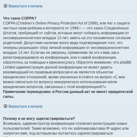
Вернуться к началу
Что такое COPPA?
COPPA (Children’s Online Privacy Protection Act of 1998), или Акт о защите
частных прав ребёнка в интернете от 1998 г. — это закон Соединённых
Штатов, требующий от сайтов, которые могут собирать информацию от
несовершеннолетних младше 13 лет, иметь на это письменное согласие
родителей. Допустимо наличие иного вида подтверждения того, что
опекуны разрешают сбор личной информации от несовершеннолетних
младше 13 лет. Если вы не уверены, применимо ли это к вам, как к
регистрирующемуся на конференции, или к самой конференции,
обратитесь за помощью к юрисконсульту. Обратите внимание, что phpBB
Limited администрация данной конференции не может давать
рекомендаций по правовым вопросам и не является объектом
юридических отношений, кроме указанных в ответе на вопрос «С кем
можно связаться по вопросу некорректного использования и/или
юридических вопросов, связанных с этой конференцией?».
Примечание переводчика: в России данный акт не имеет юридической
силы.
.
Вернуться к началу
Почему я не могу зарегистрироваться?
Возможно, администратор конференции отключил регистрацию новых
пользователей. Также возможно, что он заблокировал ваш IP-адрес или
запретил имя, под которым вы пытаетесь зарегистрироваться.