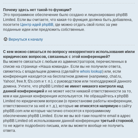
Почему здесь нет такой-то функции?
Это программное обеспечение было создано и лицензировано phpBB
Limited. Если вы считаете, что какая-то функция должна быть добавлена,
посетите
Центр идей phpBB
, где можно отдать свой голос за уже
поданные идеи или предложить собственные.
Вернуться к началу
С кем можно связаться по вопросу некорректного использования и/или
юридических вопросов, связанных с этой конференцией?
Вы можете связаться с любым из администраторов, перечисленных в
списке на странице «Наша команда». Если вы не получили ответа,
свяжитесь с владельцем домена (сделайте
whois lookup
) или, если
конференция находится на бесплатном домене (например, chat.ru,
Yahoo!, free.fr, f2s.com и т. п.), с руководством или техподдержкой данного
домена. Учтите, что phpBB Limited
не имеет никакого контроля над
данной конференцией
и не может нести никакой ответственности за то,
кем и как данная конференция используется. Не обращайтесь к phpBB
Limited по юридическим вопросам (о приостановке работы конференции,
ответственности за неё и т. д.), которые
не относятся напрямую
к сайту
phpBB.com или которые частично относятся к программному
обеспечению phpBB Limited. Если же вы всё-таки пошлёте email в адрес
phpBB Limited об использовании данной конференции
третьей стороной
,
то не ждите подробного письма, или вы можете вообще не получить
ответа.