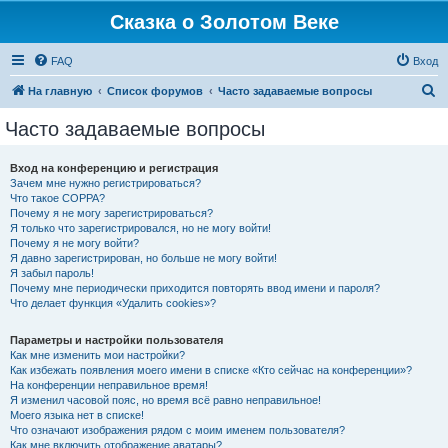
Сказка о Золотом Веке
FAQ
Вход
П
На главную
Список форумов
Часто задаваемые вопросы
о
Часто задаваемые вопросы
и
с
Вход на конференцию и регистрация
Зачем мне нужно регистрироваться?
к
Что такое COPPA?
Почему я не могу зарегистрироваться?
Я только что зарегистрировался, но не могу войти!
Почему я не могу войти?
Я давно зарегистрирован, но больше не могу войти!
Я забыл пароль!
Почему мне периодически приходится повторять ввод имени и пароля?
Что делает функция «Удалить cookies»?
Параметры и настройки пользователя
Как мне изменить мои настройки?
Как избежать появления моего имени в списке «Кто сейчас на конференции»?
На конференции неправильное время!
Я изменил часовой пояс, но время всё равно неправильное!
Моего языка нет в списке!
Что означают изображения рядом с моим именем пользователя?
Как мне включить отображение аватары?