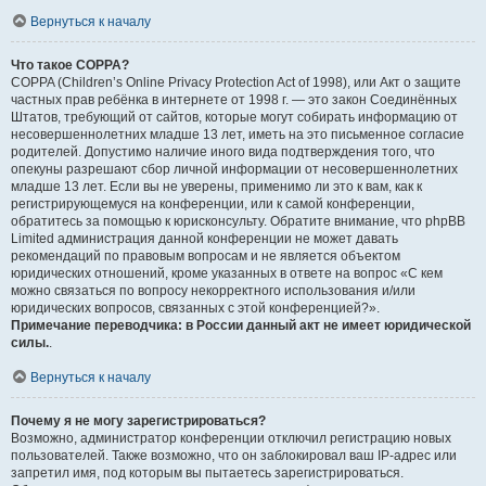
Вернуться к началу
Что такое COPPA?
COPPA (Children’s Online Privacy Protection Act of 1998), или Акт о защите
частных прав ребёнка в интернете от 1998 г. — это закон Соединённых
Штатов, требующий от сайтов, которые могут собирать информацию от
несовершеннолетних младше 13 лет, иметь на это письменное согласие
родителей. Допустимо наличие иного вида подтверждения того, что
опекуны разрешают сбор личной информации от несовершеннолетних
младше 13 лет. Если вы не уверены, применимо ли это к вам, как к
регистрирующемуся на конференции, или к самой конференции,
обратитесь за помощью к юрисконсульту. Обратите внимание, что phpBB
Limited администрация данной конференции не может давать
рекомендаций по правовым вопросам и не является объектом
юридических отношений, кроме указанных в ответе на вопрос «С кем
можно связаться по вопросу некорректного использования и/или
юридических вопросов, связанных с этой конференцией?».
Примечание переводчика: в России данный акт не имеет юридической
силы.
.
Вернуться к началу
Почему я не могу зарегистрироваться?
Возможно, администратор конференции отключил регистрацию новых
пользователей. Также возможно, что он заблокировал ваш IP-адрес или
запретил имя, под которым вы пытаетесь зарегистрироваться.