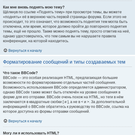
Как мне вновь поднять мою тему?
Щёлкнув по ссылке «Поднять тему» при просмотре темы, вы можете
«поднять» её в верхнюю часть первой страницы форума. Если этого не
происходит, то это означает, что возможность поднятия тем могла быть
отключена, или время, которое должно пройти до повторного поднятия
темы, ещё не прошло. Также можно поднять тему, просто ответив на неё,
однако удостоверьтесь, что тем самым вы не нарушаете правила
конференции, на которой находитесь.
Вернуться к началу
Форматирование сообщений и типы создаваемых тем
Что такое BBCode?
BBCode — это особая реализация HTML, предлагающая большие
возможности по форматированию отдельных частей сообщения.
Возможность использования BBCode определяется администратором,
однако BBCode также может быть отключён на уровне сообщения в
форме для его отправки. BBCode очень похож на HTML, но теги в нём
заключаются в квадратные скобки [ и ], а не в < и >. За дополнительной
информацией о BBCode обратитесь к руководству по BBCode, ссылка на
которое доступна из формы отправки сообщений.
Вернуться к началу
Могу ли я использовать HTML?