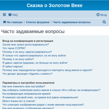
Сказка о Золотом Веке
FAQ
Вход
П
На главную
Список форумов
Часто задаваемые вопросы
о
Часто задаваемые вопросы
и
с
Вход на конференцию и регистрация
Зачем мне нужно регистрироваться?
к
Что такое COPPA?
Почему я не могу зарегистрироваться?
Я только что зарегистрировался, но не могу войти!
Почему я не могу войти?
Я давно зарегистрирован, но больше не могу войти!
Я забыл пароль!
Почему мне периодически приходится повторять ввод имени и пароля?
Что делает функция «Удалить cookies»?
Параметры и настройки пользователя
Как мне изменить мои настройки?
Как избежать появления моего имени в списке «Кто сейчас на конференции»?
На конференции неправильное время!
Я изменил часовой пояс, но время всё равно неправильное!
Моего языка нет в списке!
Что означают изображения рядом с моим именем пользователя?
Как мне включить отображение аватары?