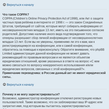
Вернуться к началу
Что такое COPPA?
COPPA (Children’s Online Privacy Protection Act of 1998), или Акт о защите
частных прав ребёнка в интернете от 1998 г. — это закон Соединённых
Штатов, требующий от сайтов, которые могут собирать информацию от
несовершеннолетних младше 13 лет, иметь на это письменное согласие
родителей. Допустимо наличие иного вида подтверждения того, что
опекуны разрешают сбор личной информации от несовершеннолетних
младше 13 лет. Если вы не уверены, применимо ли это к вам, как к
регистрирующемуся на конференции, или к самой конференции,
обратитесь за помощью к юрисконсульту. Обратите внимание, что phpBB
Limited администрация данной конференции не может давать
рекомендаций по правовым вопросам и не является объектом
юридических отношений, кроме указанных в ответе на вопрос «С кем
можно связаться по вопросу некорректного использования и/или
юридических вопросов, связанных с этой конференцией?».
Примечание переводчика: в России данный акт не имеет юридической
силы.
.
Вернуться к началу
Почему я не могу зарегистрироваться?
Возможно, администратор конференции отключил регистрацию новых
пользователей. Также возможно, что он заблокировал ваш IP-адрес или
запретил имя, под которым вы пытаетесь зарегистрироваться.