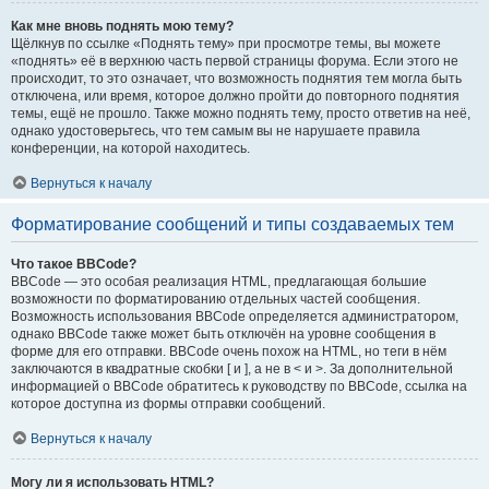
Как мне вновь поднять мою тему?
Щёлкнув по ссылке «Поднять тему» при просмотре темы, вы можете
«поднять» её в верхнюю часть первой страницы форума. Если этого не
происходит, то это означает, что возможность поднятия тем могла быть
отключена, или время, которое должно пройти до повторного поднятия
темы, ещё не прошло. Также можно поднять тему, просто ответив на неё,
однако удостоверьтесь, что тем самым вы не нарушаете правила
конференции, на которой находитесь.
Вернуться к началу
Форматирование сообщений и типы создаваемых тем
Что такое BBCode?
BBCode — это особая реализация HTML, предлагающая большие
возможности по форматированию отдельных частей сообщения.
Возможность использования BBCode определяется администратором,
однако BBCode также может быть отключён на уровне сообщения в
форме для его отправки. BBCode очень похож на HTML, но теги в нём
заключаются в квадратные скобки [ и ], а не в < и >. За дополнительной
информацией о BBCode обратитесь к руководству по BBCode, ссылка на
которое доступна из формы отправки сообщений.
Вернуться к началу
Могу ли я использовать HTML?