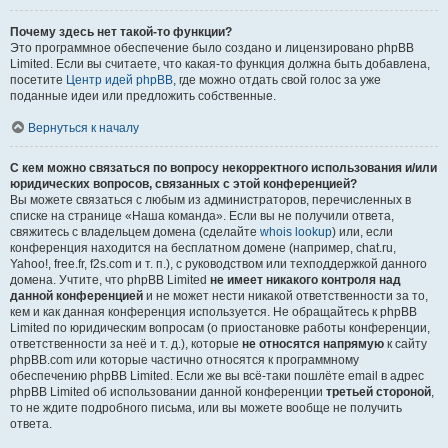
Почему здесь нет такой-то функции?
Это программное обеспечение было создано и лицензировано phpBB
Limited. Если вы считаете, что какая-то функция должна быть добавлена,
посетите
Центр идей phpBB
, где можно отдать свой голос за уже
поданные идеи или предложить собственные.
Вернуться к началу
С кем можно связаться по вопросу некорректного использования и/или
юридических вопросов, связанных с этой конференцией?
Вы можете связаться с любым из администраторов, перечисленных в
списке на странице «Наша команда». Если вы не получили ответа,
свяжитесь с владельцем домена (сделайте
whois lookup
) или, если
конференция находится на бесплатном домене (например, chat.ru,
Yahoo!, free.fr, f2s.com и т. п.), с руководством или техподдержкой данного
домена. Учтите, что phpBB Limited
не имеет никакого контроля над
данной конференцией
и не может нести никакой ответственности за то,
кем и как данная конференция используется. Не обращайтесь к phpBB
Limited по юридическим вопросам (о приостановке работы конференции,
ответственности за неё и т. д.), которые
не относятся напрямую
к сайту
phpBB.com или которые частично относятся к программному
обеспечению phpBB Limited. Если же вы всё-таки пошлёте email в адрес
phpBB Limited об использовании данной конференции
третьей стороной
,
то не ждите подробного письма, или вы можете вообще не получить
ответа.