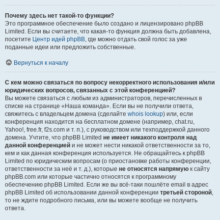
Почему здесь нет такой-то функции?
Это программное обеспечение было создано и лицензировано phpBB
Limited. Если вы считаете, что какая-то функция должна быть добавлена,
посетите
Центр идей phpBB
, где можно отдать свой голос за уже
поданные идеи или предложить собственные.
Вернуться к началу
С кем можно связаться по вопросу некорректного использования и/или
юридических вопросов, связанных с этой конференцией?
Вы можете связаться с любым из администраторов, перечисленных в
списке на странице «Наша команда». Если вы не получили ответа,
свяжитесь с владельцем домена (сделайте
whois lookup
) или, если
конференция находится на бесплатном домене (например, chat.ru,
Yahoo!, free.fr, f2s.com и т. п.), с руководством или техподдержкой данного
домена. Учтите, что phpBB Limited
не имеет никакого контроля над
данной конференцией
и не может нести никакой ответственности за то,
кем и как данная конференция используется. Не обращайтесь к phpBB
Limited по юридическим вопросам (о приостановке работы конференции,
ответственности за неё и т. д.), которые
не относятся напрямую
к сайту
phpBB.com или которые частично относятся к программному
обеспечению phpBB Limited. Если же вы всё-таки пошлёте email в адрес
phpBB Limited об использовании данной конференции
третьей стороной
,
то не ждите подробного письма, или вы можете вообще не получить
ответа.