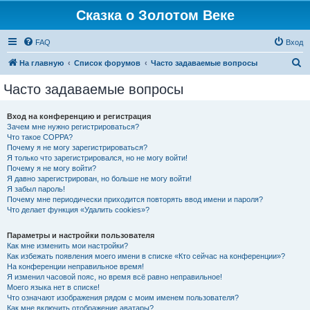
Сказка о Золотом Веке
FAQ
Вход
П
На главную
Список форумов
Часто задаваемые вопросы
о
Часто задаваемые вопросы
и
с
Вход на конференцию и регистрация
Зачем мне нужно регистрироваться?
к
Что такое COPPA?
Почему я не могу зарегистрироваться?
Я только что зарегистрировался, но не могу войти!
Почему я не могу войти?
Я давно зарегистрирован, но больше не могу войти!
Я забыл пароль!
Почему мне периодически приходится повторять ввод имени и пароля?
Что делает функция «Удалить cookies»?
Параметры и настройки пользователя
Как мне изменить мои настройки?
Как избежать появления моего имени в списке «Кто сейчас на конференции»?
На конференции неправильное время!
Я изменил часовой пояс, но время всё равно неправильное!
Моего языка нет в списке!
Что означают изображения рядом с моим именем пользователя?
Как мне включить отображение аватары?