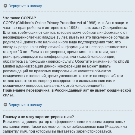
Вернуться к началу
Что такое COPPA?
COPPA (Children’s Online Privacy Protection Act of 1998), или Акт о защите
частных прав ребёнка в интернете от 1998 г. — это закон Соединённых
Штатов, требующий от сайтов, которые могут собирать информацию от
несовершеннолетних младше 13 лет, иметь на это письменное согласие
родителей. Допустимо наличие иного вида подтверждения того, что
опекуны разрешают сбор личной информации от несовершеннолетних
младше 13 лет. Если вы не уверены, применимо ли это к вам, как к
регистрирующемуся на конференции, или к самой конференции,
обратитесь за помощью к юрисконсульту. Обратите внимание, что phpBB
Limited администрация данной конференции не может давать
рекомендаций по правовым вопросам и не является объектом
юридических отношений, кроме указанных в ответе на вопрос «С кем
можно связаться по вопросу некорректного использования и/или
юридических вопросов, связанных с этой конференцией?».
Примечание переводчика: в России данный акт не имеет юридической
силы.
.
Вернуться к началу
Почему я не могу зарегистрироваться?
Возможно, администратор конференции отключил регистрацию новых
пользователей. Также возможно, что он заблокировал ваш IP-адрес или
запретил имя, под которым вы пытаетесь зарегистрироваться.