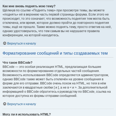
Как мне вновь поднять мою тему?
Щёлкнув по ссылке «Поднять тему» при просмотре темы, вы можете
«поднять» её в верхнюю часть первой страницы форума. Если этого не
происходит, то это означает, что возможность поднятия тем могла быть
отключена, или время, которое должно пройти до повторного поднятия
темы, ещё не прошло. Также можно поднять тему, просто ответив на неё,
однако удостоверьтесь, что тем самым вы не нарушаете правила
конференции, на которой находитесь.
Вернуться к началу
Форматирование сообщений и типы создаваемых тем
Что такое BBCode?
BBCode — это особая реализация HTML, предлагающая большие
возможности по форматированию отдельных частей сообщения.
Возможность использования BBCode определяется администратором,
однако BBCode также может быть отключён на уровне сообщения в
форме для его отправки. BBCode очень похож на HTML, но теги в нём
заключаются в квадратные скобки [ и ], а не в < и >. За дополнительной
информацией о BBCode обратитесь к руководству по BBCode, ссылка на
которое доступна из формы отправки сообщений.
Вернуться к началу
Могу ли я использовать HTML?