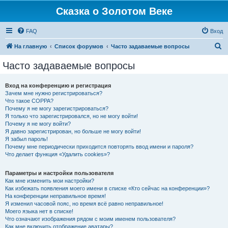
Сказка о Золотом Веке
FAQ
Вход
П
На главную
Список форумов
Часто задаваемые вопросы
о
Часто задаваемые вопросы
и
с
Вход на конференцию и регистрация
Зачем мне нужно регистрироваться?
к
Что такое COPPA?
Почему я не могу зарегистрироваться?
Я только что зарегистрировался, но не могу войти!
Почему я не могу войти?
Я давно зарегистрирован, но больше не могу войти!
Я забыл пароль!
Почему мне периодически приходится повторять ввод имени и пароля?
Что делает функция «Удалить cookies»?
Параметры и настройки пользователя
Как мне изменить мои настройки?
Как избежать появления моего имени в списке «Кто сейчас на конференции»?
На конференции неправильное время!
Я изменил часовой пояс, но время всё равно неправильное!
Моего языка нет в списке!
Что означают изображения рядом с моим именем пользователя?
Как мне включить отображение аватары?