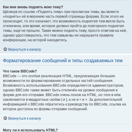
Как мне вновь поднять мою тему?
Щёлкнув по ссылке «Поднять тему» при просмотре темы, вы можете
«поднять» её в верхнюю часть первой страницы форума. Если этого не
происходит, то это означает, что возможность поднятия тем могла быть
отключена, или время, которое должно пройти до повторного поднятия
темы, ещё не прошло. Также можно поднять тему, просто ответив на неё,
однако удостоверьтесь, что тем самым вы не нарушаете правила
конференции, на которой находитесь.
Вернуться к началу
Форматирование сообщений и типы создаваемых тем
Что такое BBCode?
BBCode — это особая реализация HTML, предлагающая большие
возможности по форматированию отдельных частей сообщения.
Возможность использования BBCode определяется администратором,
однако BBCode также может быть отключён на уровне сообщения в
форме для его отправки. BBCode очень похож на HTML, но теги в нём
заключаются в квадратные скобки [ и ], а не в < и >. За дополнительной
информацией о BBCode обратитесь к руководству по BBCode, ссылка на
которое доступна из формы отправки сообщений.
Вернуться к началу
Могу ли я использовать HTML?