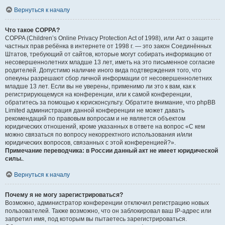
Вернуться к началу
Что такое COPPA?
COPPA (Children’s Online Privacy Protection Act of 1998), или Акт о защите
частных прав ребёнка в интернете от 1998 г. — это закон Соединённых
Штатов, требующий от сайтов, которые могут собирать информацию от
несовершеннолетних младше 13 лет, иметь на это письменное согласие
родителей. Допустимо наличие иного вида подтверждения того, что
опекуны разрешают сбор личной информации от несовершеннолетних
младше 13 лет. Если вы не уверены, применимо ли это к вам, как к
регистрирующемуся на конференции, или к самой конференции,
обратитесь за помощью к юрисконсульту. Обратите внимание, что phpBB
Limited администрация данной конференции не может давать
рекомендаций по правовым вопросам и не является объектом
юридических отношений, кроме указанных в ответе на вопрос «С кем
можно связаться по вопросу некорректного использования и/или
юридических вопросов, связанных с этой конференцией?».
Примечание переводчика: в России данный акт не имеет юридической
силы.
.
Вернуться к началу
Почему я не могу зарегистрироваться?
Возможно, администратор конференции отключил регистрацию новых
пользователей. Также возможно, что он заблокировал ваш IP-адрес или
запретил имя, под которым вы пытаетесь зарегистрироваться.