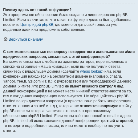
Почему здесь нет такой-то функции?
Это программное обеспечение было создано и лицензировано phpBB
Limited. Если вы считаете, что какая-то функция должна быть добавлена,
посетите
Центр идей phpBB
, где можно отдать свой голос за уже
поданные идеи или предложить собственные.
Вернуться к началу
С кем можно связаться по вопросу некорректного использования и/или
юридических вопросов, связанных с этой конференцией?
Вы можете связаться с любым из администраторов, перечисленных в
списке на странице «Наша команда». Если вы не получили ответа,
свяжитесь с владельцем домена (сделайте
whois lookup
) или, если
конференция находится на бесплатном домене (например, chat.ru,
Yahoo!, free.fr, f2s.com и т. п.), с руководством или техподдержкой данного
домена. Учтите, что phpBB Limited
не имеет никакого контроля над
данной конференцией
и не может нести никакой ответственности за то,
кем и как данная конференция используется. Не обращайтесь к phpBB
Limited по юридическим вопросам (о приостановке работы конференции,
ответственности за неё и т. д.), которые
не относятся напрямую
к сайту
phpBB.com или которые частично относятся к программному
обеспечению phpBB Limited. Если же вы всё-таки пошлёте email в адрес
phpBB Limited об использовании данной конференции
третьей стороной
,
то не ждите подробного письма, или вы можете вообще не получить
ответа.