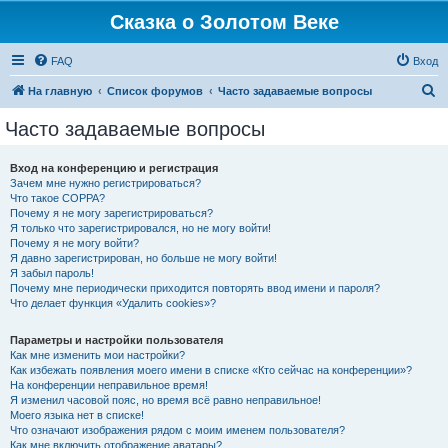
Сказка о Золотом Веке
FAQ
Вход
П
На главную
Список форумов
Часто задаваемые вопросы
о
Часто задаваемые вопросы
и
с
Вход на конференцию и регистрация
Зачем мне нужно регистрироваться?
к
Что такое COPPA?
Почему я не могу зарегистрироваться?
Я только что зарегистрировался, но не могу войти!
Почему я не могу войти?
Я давно зарегистрирован, но больше не могу войти!
Я забыл пароль!
Почему мне периодически приходится повторять ввод имени и пароля?
Что делает функция «Удалить cookies»?
Параметры и настройки пользователя
Как мне изменить мои настройки?
Как избежать появления моего имени в списке «Кто сейчас на конференции»?
На конференции неправильное время!
Я изменил часовой пояс, но время всё равно неправильное!
Моего языка нет в списке!
Что означают изображения рядом с моим именем пользователя?
Как мне включить отображение аватары?