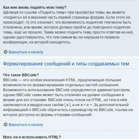
Как мне вновь поднять мою тему?
Щёлкнув по ссылке «Поднять тему» при просмотре темы, вы можете
«поднять» её в верхнюю часть первой страницы форума. Если этого не
происходит, то это означает, что возможность поднятия тем могла быть
отключена, или время, которое должно пройти до повторного поднятия
темы, ещё не прошло. Также можно поднять тему, просто ответив на неё,
однако удостоверьтесь, что тем самым вы не нарушаете правила
конференции, на которой находитесь.
Вернуться к началу
Форматирование сообщений и типы создаваемых тем
Что такое BBCode?
BBCode — это особая реализация HTML, предлагающая большие
возможности по форматированию отдельных частей сообщения.
Возможность использования BBCode определяется администратором,
однако BBCode также может быть отключён на уровне сообщения в
форме для его отправки. BBCode очень похож на HTML, но теги в нём
заключаются в квадратные скобки [ и ], а не в < и >. За дополнительной
информацией о BBCode обратитесь к руководству по BBCode, ссылка на
которое доступна из формы отправки сообщений.
Вернуться к началу
Могу ли я использовать HTML?