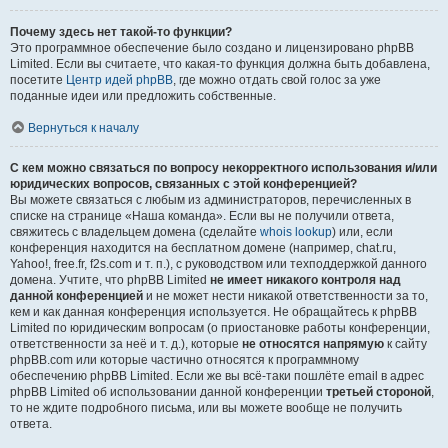
Почему здесь нет такой-то функции?
Это программное обеспечение было создано и лицензировано phpBB
Limited. Если вы считаете, что какая-то функция должна быть добавлена,
посетите
Центр идей phpBB
, где можно отдать свой голос за уже
поданные идеи или предложить собственные.
Вернуться к началу
С кем можно связаться по вопросу некорректного использования и/или
юридических вопросов, связанных с этой конференцией?
Вы можете связаться с любым из администраторов, перечисленных в
списке на странице «Наша команда». Если вы не получили ответа,
свяжитесь с владельцем домена (сделайте
whois lookup
) или, если
конференция находится на бесплатном домене (например, chat.ru,
Yahoo!, free.fr, f2s.com и т. п.), с руководством или техподдержкой данного
домена. Учтите, что phpBB Limited
не имеет никакого контроля над
данной конференцией
и не может нести никакой ответственности за то,
кем и как данная конференция используется. Не обращайтесь к phpBB
Limited по юридическим вопросам (о приостановке работы конференции,
ответственности за неё и т. д.), которые
не относятся напрямую
к сайту
phpBB.com или которые частично относятся к программному
обеспечению phpBB Limited. Если же вы всё-таки пошлёте email в адрес
phpBB Limited об использовании данной конференции
третьей стороной
,
то не ждите подробного письма, или вы можете вообще не получить
ответа.