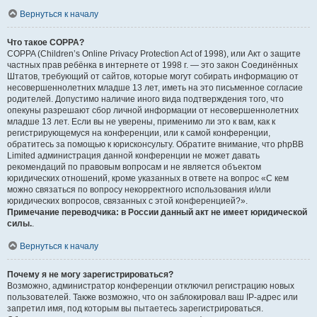
Вернуться к началу
Что такое COPPA?
COPPA (Children’s Online Privacy Protection Act of 1998), или Акт о защите
частных прав ребёнка в интернете от 1998 г. — это закон Соединённых
Штатов, требующий от сайтов, которые могут собирать информацию от
несовершеннолетних младше 13 лет, иметь на это письменное согласие
родителей. Допустимо наличие иного вида подтверждения того, что
опекуны разрешают сбор личной информации от несовершеннолетних
младше 13 лет. Если вы не уверены, применимо ли это к вам, как к
регистрирующемуся на конференции, или к самой конференции,
обратитесь за помощью к юрисконсульту. Обратите внимание, что phpBB
Limited администрация данной конференции не может давать
рекомендаций по правовым вопросам и не является объектом
юридических отношений, кроме указанных в ответе на вопрос «С кем
можно связаться по вопросу некорректного использования и/или
юридических вопросов, связанных с этой конференцией?».
Примечание переводчика: в России данный акт не имеет юридической
силы.
.
Вернуться к началу
Почему я не могу зарегистрироваться?
Возможно, администратор конференции отключил регистрацию новых
пользователей. Также возможно, что он заблокировал ваш IP-адрес или
запретил имя, под которым вы пытаетесь зарегистрироваться.