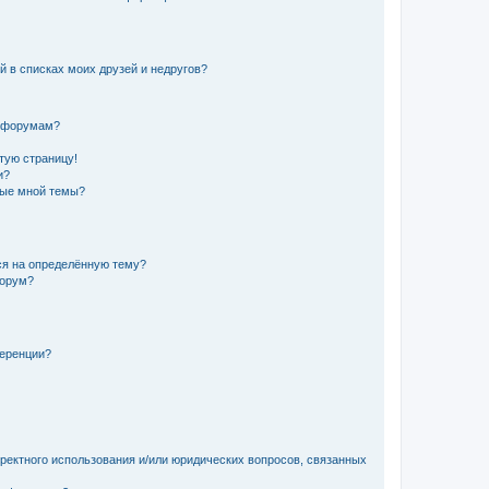
й в списках моих друзей и недругов?
и форумам?
стую страницу!
и?
ные мной темы?
ься на определённую тему?
форум?
ференции?
рректного использования и/или юридических вопросов, связанных