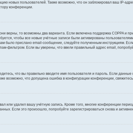
ию новых пользователей. Также возможно, что он заблокировал ваш IP-адре
атору конференции.
они верны, то возможны два варианта. Если включена поддержка COPPA и при 
уется, чтобы все новые учётные записи были активированы пользователями
ам было прислано email-сообщение, следуйте полученным инструкциям. Если
пам-фильтром. Если вы уверены, что ввели правильный адрес email, попробу
едитесь, что вы правильно вводите имя пользователя и пароль. Если данные
Также возможно, что допущена ошибка в конфигурации конференции, свяжитес
вал или удалил вашу учётную запись. Кроме того, многие конференции перио
ных. Если это произошло, попробуйте зарегистрироваться снова и активнее 