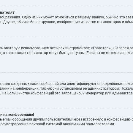
ователя?
зображения. Одно из них может относиться к вашему званию, обычно это звёзд
. Другое, обычно более крупное, изображение известно как «аватара» и обы
ь аватару с использованием четырёх инструментов: «Граватар», «Галерея а
, а также какие типы аватар могут быть доступны. Если вы не можете испол
чество созданных вами сообщений или идентифицируют определённых польз
аний на конференции, так как они установлены её администратором. Пожал
е. На большинстве конференций это запрещено, и модератор или администра
ти на конференцию!
ь email-сообщения другим пользователям через встроенную в конференцию ф
ь злоупотребления почтовой системой анонимными пользователями.