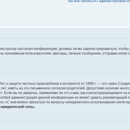
Как мне связаться с администратором 
дминистратор настроил конференцию: должны ли вы зарегистрироваться, чтобы
 анонимным пользователям: аватары, личные сообщения, отправка email-сооб
.
 или Акт о защите частных прав ребёнка в интернете от 1998 г. — это закон Со
т, иметь на это письменное согласие родителей. Допустимо наличие иного
 Если вы не уверены, применимо ли это к вам, как к регистрирующемуся на 
Limited администрация данной конференции не может давать рекомендаций 
ос «С кем можно связаться по вопросу некорректного использования и/или ю
т юридической силы.
.