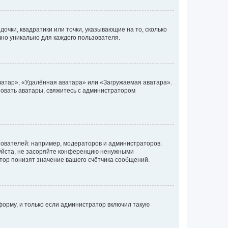
очки, квадратики или точки, указывающие на то, сколько
чно уникально для каждого пользователя.
ватар», «Удалённая аватара» или «Загружаемая аватара».
ьзовать аватары, свяжитесь с администратором
ователей: например, модераторов и администраторов.
уйста, не засоряйте конференцию ненужными
тор понизят значение вашего счётчика сообщений.
орму, и только если администратор включил такую