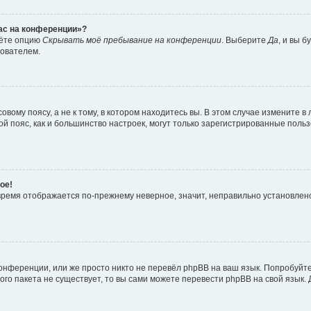
час на конференции»?
дёте опцию
Скрывать моё пребывание на конференции
. Выберите
Да
, и вы 
зователем.
вому поясу, а не к тому, в котором находитесь вы. В этом случае измените в 
овой пояс, как и большинство настроек, могут только зарегистрированные пол
ое!
о время отображается по-прежнему неверное, значит, неправильно установле
онференции, или же просто никто не перевёл phpBB на ваш язык. Попробуйт
вого пакета не существует, то вы сами можете перевести phpBB на свой язы