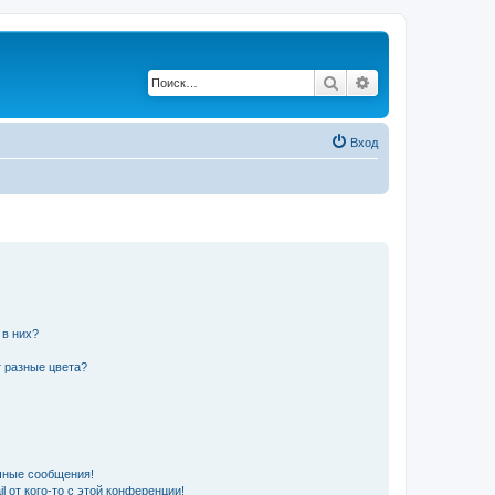
Поиск
Расширенный по
Вход
 в них?
 разные цвета?
чные сообщения!
 от кого-то с этой конференции!