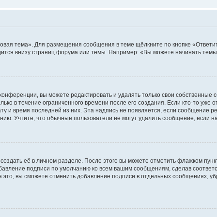
овая тема». Для размещения сообщения в теме щёлкните по кнопке «Ответит
ится внизу страниц форума или темы. Например: «Вы можете начинать темы»
конференции, вы можете редактировать и удалять только свои собственные 
ько в течение ограниченного времени после его создания. Если кто-то уже 
дату и время последней из них. Эта надпись не появляется, если сообщение 
ию. Учтите, что обычные пользователи не могут удалить сообщение, если на 
создать её в личном разделе. После этого вы можете отметить флажком пун
обавление подписи по умолчанию ко всем вашим сообщениям, сделав соотве
а это, вы сможете отменить добавление подписи в отдельных сообщениях, у