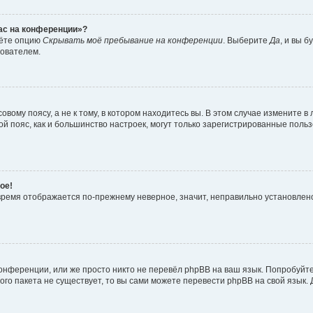
час на конференции»?
дёте опцию
Скрывать моё пребывание на конференции
. Выберите
Да
, и вы 
зователем.
вому поясу, а не к тому, в котором находитесь вы. В этом случае измените в 
овой пояс, как и большинство настроек, могут только зарегистрированные пол
ое!
о время отображается по-прежнему неверное, значит, неправильно установле
онференции, или же просто никто не перевёл phpBB на ваш язык. Попробуйт
вого пакета не существует, то вы сами можете перевести phpBB на свой язы