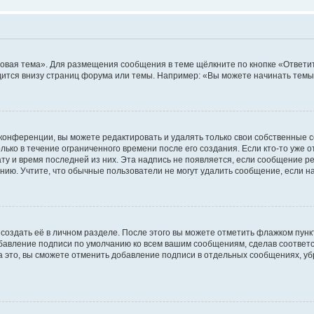
овая тема». Для размещения сообщения в теме щёлкните по кнопке «Ответит
ится внизу страниц форума или темы. Например: «Вы можете начинать темы»
конференции, вы можете редактировать и удалять только свои собственные 
ько в течение ограниченного времени после его создания. Если кто-то уже 
дату и время последней из них. Эта надпись не появляется, если сообщение 
ию. Учтите, что обычные пользователи не могут удалить сообщение, если на 
создать её в личном разделе. После этого вы можете отметить флажком пун
обавление подписи по умолчанию ко всем вашим сообщениям, сделав соотве
а это, вы сможете отменить добавление подписи в отдельных сообщениях, у