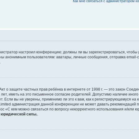
Как мне связаться с администратором 
дминистратор настроил конференцию: должны ли вы зарегистрироваться, чтобы
 анонимным пользователям: аватары, личные сообщения, отправка email-сооб
.
 или Акт о защите частных прав ребёнка в интернете от 1998 г. — это закон Со
т, иметь на это письменное согласие родителей. Допустимо наличие иного
 Если вы не уверены, применимо ли это к вам, как к регистрирующемуся на 
Limited администрация данной конференции не может давать рекомендаций 
ос «С кем можно связаться по вопросу некорректного использования и/или ю
т юридической силы.
.