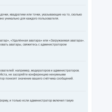
очки, квадратики или точки, указывающие на то, сколько
чно уникально для каждого пользователя.
ватар», «Удалённая аватара» или «Загружаемая аватара».
ьзовать аватары, свяжитесь с администратором
ователей: например, модераторов и администраторов.
уйста, не засоряйте конференцию ненужными
тор понизят значение вашего счётчика сообщений.
орму, и только если администратор включил такую