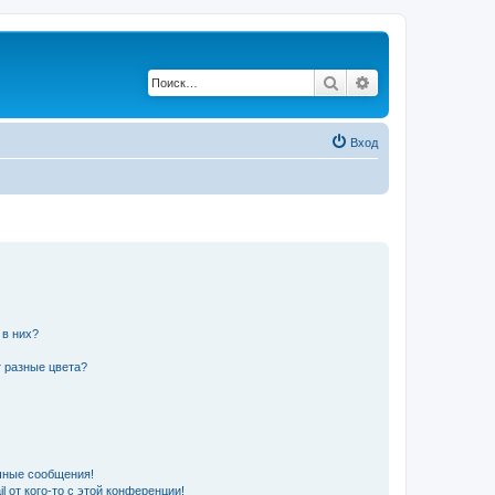
Поиск
Расширенный по
Вход
 в них?
 разные цвета?
чные сообщения!
 от кого-то с этой конференции!