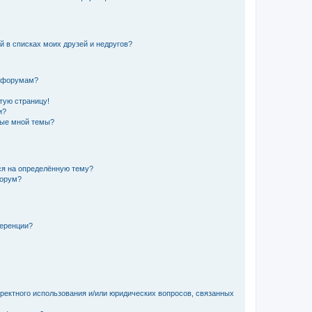
й в списках моих друзей и недругов?
и форумам?
стую страницу!
и?
ные мной темы?
ься на определённую тему?
форум?
ференции?
рректного использования и/или юридических вопросов, связанных