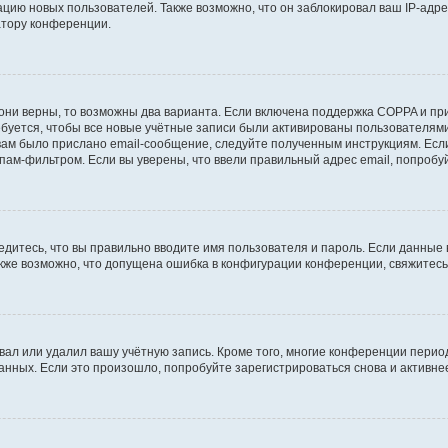
ию новых пользователей. Также возможно, что он заблокировал ваш IP-адре
атору конференции.
они верны, то возможны два варианта. Если включена поддержка COPPA и при 
уется, чтобы все новые учётные записи были активированы пользователями
ам было прислано email-сообщение, следуйте полученным инструкциям. Если
пам-фильтром. Если вы уверены, что ввели правильный адрес email, попробу
едитесь, что вы правильно вводите имя пользователя и пароль. Если данные
Также возможно, что допущена ошибка в конфигурации конференции, свяжитес
вал или удалил вашу учётную запись. Кроме того, многие конференции перио
ных. Если это произошло, попробуйте зарегистрироваться снова и активнее 