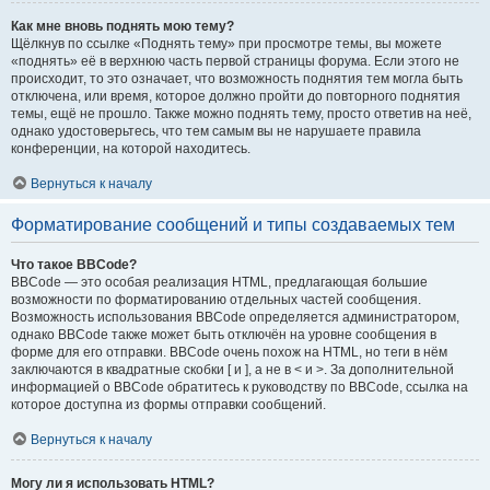
Как мне вновь поднять мою тему?
Щёлкнув по ссылке «Поднять тему» при просмотре темы, вы можете
«поднять» её в верхнюю часть первой страницы форума. Если этого не
происходит, то это означает, что возможность поднятия тем могла быть
отключена, или время, которое должно пройти до повторного поднятия
темы, ещё не прошло. Также можно поднять тему, просто ответив на неё,
однако удостоверьтесь, что тем самым вы не нарушаете правила
конференции, на которой находитесь.
Вернуться к началу
Форматирование сообщений и типы создаваемых тем
Что такое BBCode?
BBCode — это особая реализация HTML, предлагающая большие
возможности по форматированию отдельных частей сообщения.
Возможность использования BBCode определяется администратором,
однако BBCode также может быть отключён на уровне сообщения в
форме для его отправки. BBCode очень похож на HTML, но теги в нём
заключаются в квадратные скобки [ и ], а не в < и >. За дополнительной
информацией о BBCode обратитесь к руководству по BBCode, ссылка на
которое доступна из формы отправки сообщений.
Вернуться к началу
Могу ли я использовать HTML?