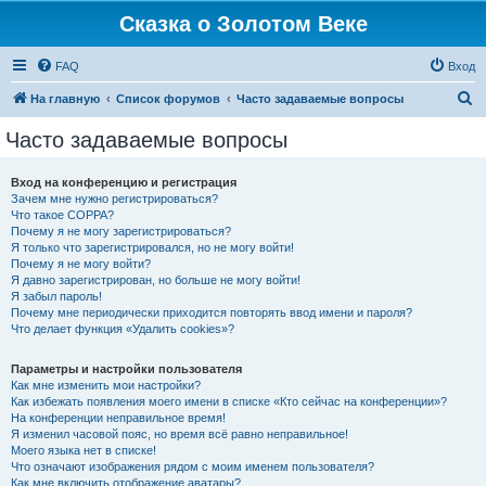
Сказка о Золотом Веке
FAQ
Вход
П
На главную
Список форумов
Часто задаваемые вопросы
о
Часто задаваемые вопросы
и
с
Вход на конференцию и регистрация
Зачем мне нужно регистрироваться?
к
Что такое COPPA?
Почему я не могу зарегистрироваться?
Я только что зарегистрировался, но не могу войти!
Почему я не могу войти?
Я давно зарегистрирован, но больше не могу войти!
Я забыл пароль!
Почему мне периодически приходится повторять ввод имени и пароля?
Что делает функция «Удалить cookies»?
Параметры и настройки пользователя
Как мне изменить мои настройки?
Как избежать появления моего имени в списке «Кто сейчас на конференции»?
На конференции неправильное время!
Я изменил часовой пояс, но время всё равно неправильное!
Моего языка нет в списке!
Что означают изображения рядом с моим именем пользователя?
Как мне включить отображение аватары?