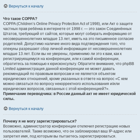
Вернуться к началу
Что такое COPPA?
COPPA (Children’s Online Privacy Protection Act of 1998), или Акт о защите
частных прав ребёнка в интернете от 1998 г. — это закон Соединённых
Штатов, требующий от сайтов, которые могут собирать информацию от
несовершеннолетних младше 13 лет, иметь на это письменное согласие
родителей. Допустимо наличие иного вида подтверждения того, что
опекуны разрешают сбор личной информации от несовершеннолетних
младше 13 лет. Если вы не уверены, применимо ли это к вам, как к
регистрирующемуся на конференции, или к самой конференции,
обратитесь за помощью к юрисконсульту. Обратите внимание, что phpBB
Limited администрация данной конференции не может давать
рекомендаций по правовым вопросам и не является объектом
юридических отношений, кроме указанных в ответе на вопрос «С кем
можно связаться по вопросу некорректного использования и/или
юридических вопросов, связанных с этой конференцией?».
Примечание переводчика: в России данный акт не имеет юридической
силы.
.
Вернуться к началу
Почему я не могу зарегистрироваться?
Возможно, администратор конференции отключил регистрацию новых
пользователей. Также возможно, что он заблокировал ваш IP-адрес или
запретил имя, под которым вы пытаетесь зарегистрироваться.