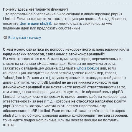
Почему здесь нет такой-то функции?
Это программное обеспечение было создано и лицензировано phpBB
Limited. Если вы считаете, что какая-то функция должна быть добавлена,
посетите
Центр идей phpBB
, где можно отдать свой голос за уже
поданные идеи или предложить собственные.
Вернуться к началу
С кем можно связаться по вопросу некорректного использования и/или
юридических вопросов, связанных с этой конференцией?
Вы можете связаться с любым из администраторов, перечисленных в
списке на странице «Наша команда». Если вы не получили ответа,
свяжитесь с владельцем домена (сделайте
whois lookup
) или, если
конференция находится на бесплатном домене (например, chat.ru,
Yahoo!, free.fr, f2s.com и т. п.), с руководством или техподдержкой данного
домена. Учтите, что phpBB Limited
не имеет никакого контроля над
данной конференцией
и не может нести никакой ответственности за то,
кем и как данная конференция используется. Не обращайтесь к phpBB
Limited по юридическим вопросам (о приостановке работы конференции,
ответственности за неё и т. д.), которые
не относятся напрямую
к сайту
phpBB.com или которые частично относятся к программному
обеспечению phpBB Limited. Если же вы всё-таки пошлёте email в адрес
phpBB Limited об использовании данной конференции
третьей стороной
,
то не ждите подробного письма, или вы можете вообще не получить
ответа.