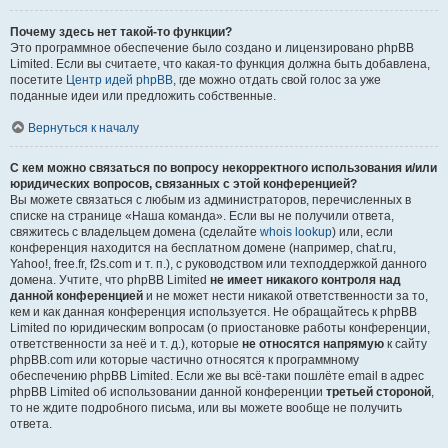
Почему здесь нет такой-то функции?
Это программное обеспечение было создано и лицензировано phpBB
Limited. Если вы считаете, что какая-то функция должна быть добавлена,
посетите
Центр идей phpBB
, где можно отдать свой голос за уже
поданные идеи или предложить собственные.
Вернуться к началу
С кем можно связаться по вопросу некорректного использования и/или
юридических вопросов, связанных с этой конференцией?
Вы можете связаться с любым из администраторов, перечисленных в
списке на странице «Наша команда». Если вы не получили ответа,
свяжитесь с владельцем домена (сделайте
whois lookup
) или, если
конференция находится на бесплатном домене (например, chat.ru,
Yahoo!, free.fr, f2s.com и т. п.), с руководством или техподдержкой данного
домена. Учтите, что phpBB Limited
не имеет никакого контроля над
данной конференцией
и не может нести никакой ответственности за то,
кем и как данная конференция используется. Не обращайтесь к phpBB
Limited по юридическим вопросам (о приостановке работы конференции,
ответственности за неё и т. д.), которые
не относятся напрямую
к сайту
phpBB.com или которые частично относятся к программному
обеспечению phpBB Limited. Если же вы всё-таки пошлёте email в адрес
phpBB Limited об использовании данной конференции
третьей стороной
,
то не ждите подробного письма, или вы можете вообще не получить
ответа.