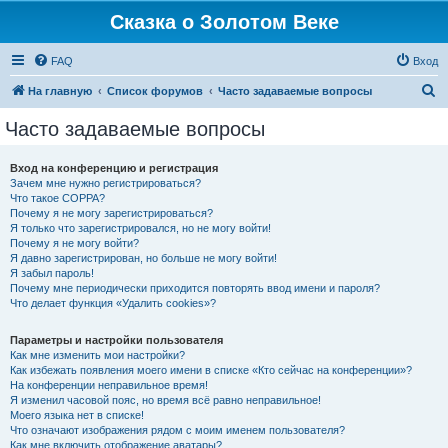
Сказка о Золотом Веке
FAQ
Вход
П
На главную
Список форумов
Часто задаваемые вопросы
о
Часто задаваемые вопросы
и
с
Вход на конференцию и регистрация
Зачем мне нужно регистрироваться?
к
Что такое COPPA?
Почему я не могу зарегистрироваться?
Я только что зарегистрировался, но не могу войти!
Почему я не могу войти?
Я давно зарегистрирован, но больше не могу войти!
Я забыл пароль!
Почему мне периодически приходится повторять ввод имени и пароля?
Что делает функция «Удалить cookies»?
Параметры и настройки пользователя
Как мне изменить мои настройки?
Как избежать появления моего имени в списке «Кто сейчас на конференции»?
На конференции неправильное время!
Я изменил часовой пояс, но время всё равно неправильное!
Моего языка нет в списке!
Что означают изображения рядом с моим именем пользователя?
Как мне включить отображение аватары?