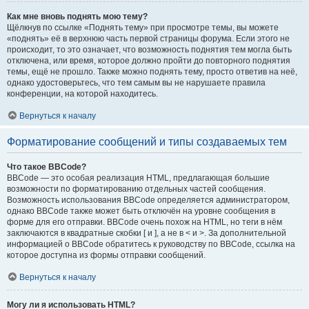
Как мне вновь поднять мою тему?
Щёлкнув по ссылке «Поднять тему» при просмотре темы, вы можете
«поднять» её в верхнюю часть первой страницы форума. Если этого не
происходит, то это означает, что возможность поднятия тем могла быть
отключена, или время, которое должно пройти до повторного поднятия
темы, ещё не прошло. Также можно поднять тему, просто ответив на неё,
однако удостоверьтесь, что тем самым вы не нарушаете правила
конференции, на которой находитесь.
Вернуться к началу
Форматирование сообщений и типы создаваемых тем
Что такое BBCode?
BBCode — это особая реализация HTML, предлагающая большие
возможности по форматированию отдельных частей сообщения.
Возможность использования BBCode определяется администратором,
однако BBCode также может быть отключён на уровне сообщения в
форме для его отправки. BBCode очень похож на HTML, но теги в нём
заключаются в квадратные скобки [ и ], а не в < и >. За дополнительной
информацией о BBCode обратитесь к руководству по BBCode, ссылка на
которое доступна из формы отправки сообщений.
Вернуться к началу
Могу ли я использовать HTML?