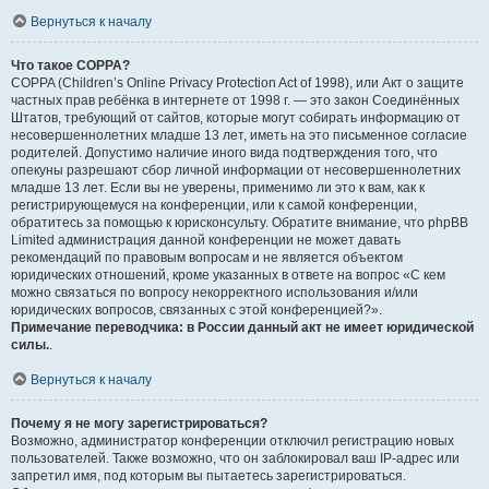
Вернуться к началу
Что такое COPPA?
COPPA (Children’s Online Privacy Protection Act of 1998), или Акт о защите
частных прав ребёнка в интернете от 1998 г. — это закон Соединённых
Штатов, требующий от сайтов, которые могут собирать информацию от
несовершеннолетних младше 13 лет, иметь на это письменное согласие
родителей. Допустимо наличие иного вида подтверждения того, что
опекуны разрешают сбор личной информации от несовершеннолетних
младше 13 лет. Если вы не уверены, применимо ли это к вам, как к
регистрирующемуся на конференции, или к самой конференции,
обратитесь за помощью к юрисконсульту. Обратите внимание, что phpBB
Limited администрация данной конференции не может давать
рекомендаций по правовым вопросам и не является объектом
юридических отношений, кроме указанных в ответе на вопрос «С кем
можно связаться по вопросу некорректного использования и/или
юридических вопросов, связанных с этой конференцией?».
Примечание переводчика: в России данный акт не имеет юридической
силы.
.
Вернуться к началу
Почему я не могу зарегистрироваться?
Возможно, администратор конференции отключил регистрацию новых
пользователей. Также возможно, что он заблокировал ваш IP-адрес или
запретил имя, под которым вы пытаетесь зарегистрироваться.