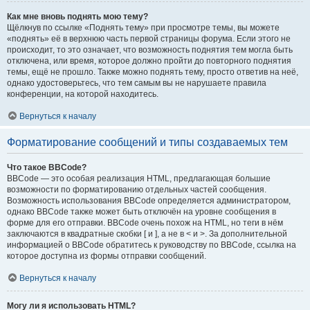
Как мне вновь поднять мою тему?
Щёлкнув по ссылке «Поднять тему» при просмотре темы, вы можете
«поднять» её в верхнюю часть первой страницы форума. Если этого не
происходит, то это означает, что возможность поднятия тем могла быть
отключена, или время, которое должно пройти до повторного поднятия
темы, ещё не прошло. Также можно поднять тему, просто ответив на неё,
однако удостоверьтесь, что тем самым вы не нарушаете правила
конференции, на которой находитесь.
Вернуться к началу
Форматирование сообщений и типы создаваемых тем
Что такое BBCode?
BBCode — это особая реализация HTML, предлагающая большие
возможности по форматированию отдельных частей сообщения.
Возможность использования BBCode определяется администратором,
однако BBCode также может быть отключён на уровне сообщения в
форме для его отправки. BBCode очень похож на HTML, но теги в нём
заключаются в квадратные скобки [ и ], а не в < и >. За дополнительной
информацией о BBCode обратитесь к руководству по BBCode, ссылка на
которое доступна из формы отправки сообщений.
Вернуться к началу
Могу ли я использовать HTML?