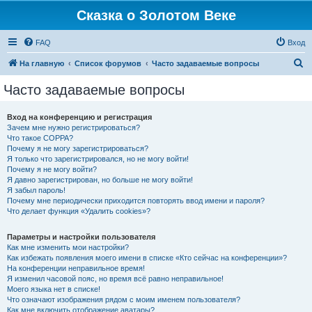
Сказка о Золотом Веке
FAQ
Вход
П
На главную
Список форумов
Часто задаваемые вопросы
о
Часто задаваемые вопросы
и
с
Вход на конференцию и регистрация
Зачем мне нужно регистрироваться?
к
Что такое COPPA?
Почему я не могу зарегистрироваться?
Я только что зарегистрировался, но не могу войти!
Почему я не могу войти?
Я давно зарегистрирован, но больше не могу войти!
Я забыл пароль!
Почему мне периодически приходится повторять ввод имени и пароля?
Что делает функция «Удалить cookies»?
Параметры и настройки пользователя
Как мне изменить мои настройки?
Как избежать появления моего имени в списке «Кто сейчас на конференции»?
На конференции неправильное время!
Я изменил часовой пояс, но время всё равно неправильное!
Моего языка нет в списке!
Что означают изображения рядом с моим именем пользователя?
Как мне включить отображение аватары?