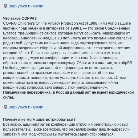
Вернуться к началу
Что такое COPPA?
COPPA (Children’s Online Privacy Protection Act of 1998), или Акт о защите
частных прав ребёнка в интернете от 1998 г. — это закон Соединённых
Штатов, требующий от сайтов, которые могут собирать информацию от
несовершеннолетних младше 13 лет, иметь на это письменное согласие
родителей. Допустимо наличие иного вида подтверждения того, что
опекуны разрешают сбор личной информации от несовершеннолетних
младше 13 лет. Если вы не уверены, применимо ли это к вам, как к
регистрирующемуся на конференции, или к самой конференции,
обратитесь за помощью к юрисконсульту. Обратите внимание, что phpBB
Limited администрация данной конференции не может давать
рекомендаций по правовым вопросам и не является объектом
юридических отношений, кроме указанных в ответе на вопрос «С кем
можно связаться по вопросу некорректного использования и/или
юридических вопросов, связанных с этой конференцией?».
Примечание переводчика: в России данный акт не имеет юридической
силы.
.
Вернуться к началу
Почему я не могу зарегистрироваться?
Возможно, администратор конференции отключил регистрацию новых
пользователей. Также возможно, что он заблокировал ваш IP-адрес или
запретил имя, под которым вы пытаетесь зарегистрироваться.