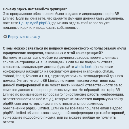
Почему здесь нет такой-то функции?
Это программное обеспечение было создано и лицензировано phpBB
Limited. Если вы считаете, что какая-то функция должна быть добавлена,
посетите
Центр идей phpBB
, где можно отдать свой голос за уже
поданные идеи или предложить собственные.
Вернуться к началу
С кем можно связаться по вопросу некорректного использования и/или
юридических вопросов, связанных с этой конференцией?
Вы можете связаться с любым из администраторов, перечисленных в
списке на странице «Наша команда». Если вы не получили ответа,
свяжитесь с владельцем домена (сделайте
whois lookup
) или, если
конференция находится на бесплатном домене (например, chat.ru,
Yahoo!, free.fr, f2s.com и т. п.), с руководством или техподдержкой данного
домена. Учтите, что phpBB Limited
не имеет никакого контроля над
данной конференцией
и не может нести никакой ответственности за то,
кем и как данная конференция используется. Не обращайтесь к phpBB
Limited по юридическим вопросам (о приостановке работы конференции,
ответственности за неё и т. д.), которые
не относятся напрямую
к сайту
phpBB.com или которые частично относятся к программному
обеспечению phpBB Limited. Если же вы всё-таки пошлёте email в адрес
phpBB Limited об использовании данной конференции
третьей стороной
,
то не ждите подробного письма, или вы можете вообще не получить
ответа.