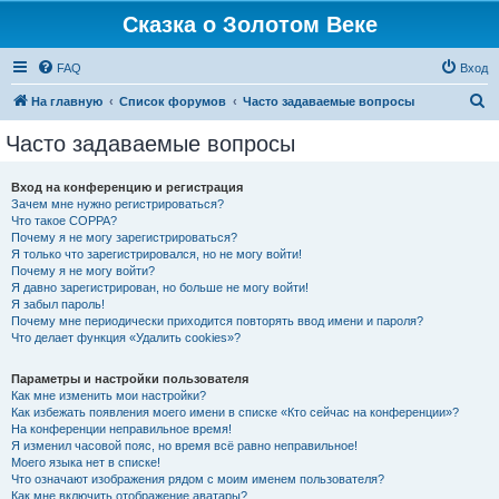
Сказка о Золотом Веке
FAQ
Вход
П
На главную
Список форумов
Часто задаваемые вопросы
о
Часто задаваемые вопросы
и
с
Вход на конференцию и регистрация
Зачем мне нужно регистрироваться?
к
Что такое COPPA?
Почему я не могу зарегистрироваться?
Я только что зарегистрировался, но не могу войти!
Почему я не могу войти?
Я давно зарегистрирован, но больше не могу войти!
Я забыл пароль!
Почему мне периодически приходится повторять ввод имени и пароля?
Что делает функция «Удалить cookies»?
Параметры и настройки пользователя
Как мне изменить мои настройки?
Как избежать появления моего имени в списке «Кто сейчас на конференции»?
На конференции неправильное время!
Я изменил часовой пояс, но время всё равно неправильное!
Моего языка нет в списке!
Что означают изображения рядом с моим именем пользователя?
Как мне включить отображение аватары?