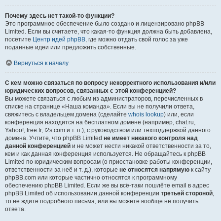
Почему здесь нет такой-то функции?
Это программное обеспечение было создано и лицензировано phpBB
Limited. Если вы считаете, что какая-то функция должна быть добавлена,
посетите
Центр идей phpBB
, где можно отдать свой голос за уже
поданные идеи или предложить собственные.
Вернуться к началу
С кем можно связаться по вопросу некорректного использования и/или
юридических вопросов, связанных с этой конференцией?
Вы можете связаться с любым из администраторов, перечисленных в
списке на странице «Наша команда». Если вы не получили ответа,
свяжитесь с владельцем домена (сделайте
whois lookup
) или, если
конференция находится на бесплатном домене (например, chat.ru,
Yahoo!, free.fr, f2s.com и т. п.), с руководством или техподдержкой данного
домена. Учтите, что phpBB Limited
не имеет никакого контроля над
данной конференцией
и не может нести никакой ответственности за то,
кем и как данная конференция используется. Не обращайтесь к phpBB
Limited по юридическим вопросам (о приостановке работы конференции,
ответственности за неё и т. д.), которые
не относятся напрямую
к сайту
phpBB.com или которые частично относятся к программному
обеспечению phpBB Limited. Если же вы всё-таки пошлёте email в адрес
phpBB Limited об использовании данной конференции
третьей стороной
,
то не ждите подробного письма, или вы можете вообще не получить
ответа.