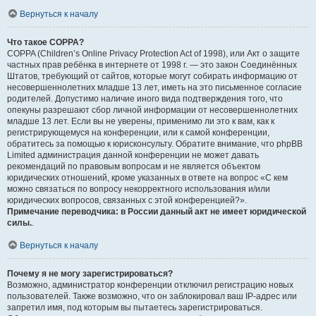
Вернуться к началу
Что такое COPPA?
COPPA (Children’s Online Privacy Protection Act of 1998), или Акт о защите
частных прав ребёнка в интернете от 1998 г. — это закон Соединённых
Штатов, требующий от сайтов, которые могут собирать информацию от
несовершеннолетних младше 13 лет, иметь на это письменное согласие
родителей. Допустимо наличие иного вида подтверждения того, что
опекуны разрешают сбор личной информации от несовершеннолетних
младше 13 лет. Если вы не уверены, применимо ли это к вам, как к
регистрирующемуся на конференции, или к самой конференции,
обратитесь за помощью к юрисконсульту. Обратите внимание, что phpBB
Limited администрация данной конференции не может давать
рекомендаций по правовым вопросам и не является объектом
юридических отношений, кроме указанных в ответе на вопрос «С кем
можно связаться по вопросу некорректного использования и/или
юридических вопросов, связанных с этой конференцией?».
Примечание переводчика: в России данный акт не имеет юридической
силы.
.
Вернуться к началу
Почему я не могу зарегистрироваться?
Возможно, администратор конференции отключил регистрацию новых
пользователей. Также возможно, что он заблокировал ваш IP-адрес или
запретил имя, под которым вы пытаетесь зарегистрироваться.