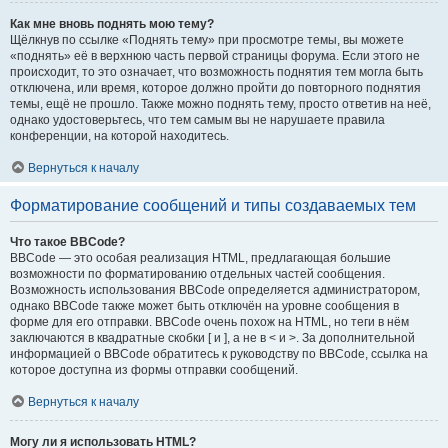
Как мне вновь поднять мою тему?
Щёлкнув по ссылке «Поднять тему» при просмотре темы, вы можете
«поднять» её в верхнюю часть первой страницы форума. Если этого не
происходит, то это означает, что возможность поднятия тем могла быть
отключена, или время, которое должно пройти до повторного поднятия
темы, ещё не прошло. Также можно поднять тему, просто ответив на неё,
однако удостоверьтесь, что тем самым вы не нарушаете правила
конференции, на которой находитесь.
Вернуться к началу
Форматирование сообщений и типы создаваемых тем
Что такое BBCode?
BBCode — это особая реализация HTML, предлагающая большие
возможности по форматированию отдельных частей сообщения.
Возможность использования BBCode определяется администратором,
однако BBCode также может быть отключён на уровне сообщения в
форме для его отправки. BBCode очень похож на HTML, но теги в нём
заключаются в квадратные скобки [ и ], а не в < и >. За дополнительной
информацией о BBCode обратитесь к руководству по BBCode, ссылка на
которое доступна из формы отправки сообщений.
Вернуться к началу
Могу ли я использовать HTML?