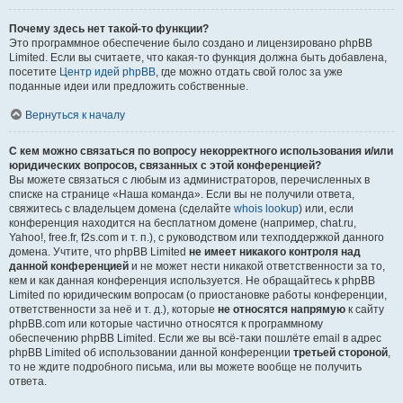
Почему здесь нет такой-то функции?
Это программное обеспечение было создано и лицензировано phpBB
Limited. Если вы считаете, что какая-то функция должна быть добавлена,
посетите
Центр идей phpBB
, где можно отдать свой голос за уже
поданные идеи или предложить собственные.
Вернуться к началу
С кем можно связаться по вопросу некорректного использования и/или
юридических вопросов, связанных с этой конференцией?
Вы можете связаться с любым из администраторов, перечисленных в
списке на странице «Наша команда». Если вы не получили ответа,
свяжитесь с владельцем домена (сделайте
whois lookup
) или, если
конференция находится на бесплатном домене (например, chat.ru,
Yahoo!, free.fr, f2s.com и т. п.), с руководством или техподдержкой данного
домена. Учтите, что phpBB Limited
не имеет никакого контроля над
данной конференцией
и не может нести никакой ответственности за то,
кем и как данная конференция используется. Не обращайтесь к phpBB
Limited по юридическим вопросам (о приостановке работы конференции,
ответственности за неё и т. д.), которые
не относятся напрямую
к сайту
phpBB.com или которые частично относятся к программному
обеспечению phpBB Limited. Если же вы всё-таки пошлёте email в адрес
phpBB Limited об использовании данной конференции
третьей стороной
,
то не ждите подробного письма, или вы можете вообще не получить
ответа.