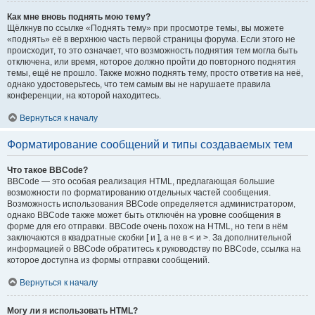
Как мне вновь поднять мою тему?
Щёлкнув по ссылке «Поднять тему» при просмотре темы, вы можете
«поднять» её в верхнюю часть первой страницы форума. Если этого не
происходит, то это означает, что возможность поднятия тем могла быть
отключена, или время, которое должно пройти до повторного поднятия
темы, ещё не прошло. Также можно поднять тему, просто ответив на неё,
однако удостоверьтесь, что тем самым вы не нарушаете правила
конференции, на которой находитесь.
Вернуться к началу
Форматирование сообщений и типы создаваемых тем
Что такое BBCode?
BBCode — это особая реализация HTML, предлагающая большие
возможности по форматированию отдельных частей сообщения.
Возможность использования BBCode определяется администратором,
однако BBCode также может быть отключён на уровне сообщения в
форме для его отправки. BBCode очень похож на HTML, но теги в нём
заключаются в квадратные скобки [ и ], а не в < и >. За дополнительной
информацией о BBCode обратитесь к руководству по BBCode, ссылка на
которое доступна из формы отправки сообщений.
Вернуться к началу
Могу ли я использовать HTML?