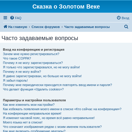
Сказка о Золотом Веке
FAQ
Вход
П
На главную
Список форумов
Часто задаваемые вопросы
о
Часто задаваемые вопросы
и
с
Вход на конференцию и регистрация
Зачем мне нужно регистрироваться?
к
Что такое COPPA?
Почему я не могу зарегистрироваться?
Я только что зарегистрировался, но не могу войти!
Почему я не могу войти?
Я давно зарегистрирован, но больше не могу войти!
Я забыл пароль!
Почему мне периодически приходится повторять ввод имени и пароля?
Что делает функция «Удалить cookies»?
Параметры и настройки пользователя
Как мне изменить мои настройки?
Как избежать появления моего имени в списке «Кто сейчас на конференции»?
На конференции неправильное время!
Я изменил часовой пояс, но время всё равно неправильное!
Моего языка нет в списке!
Что означают изображения рядом с моим именем пользователя?
Как мне включить отображение аватары?