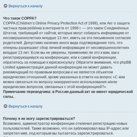
Вернуться к началу
Что такое COPPA?
COPPA (Children’s Online Privacy Protection Act of 1998), или Акт о защите
частных прав ребёнка в интернете от 1998 г. — это закон Соединённых
Штатов, требующий от сайтов, которые могут собирать информацию от
несовершеннолетних младше 13 лет, иметь на это письменное согласие
родителей. Допустимо наличие иного вида подтверждения того, что
опекуны разрешают сбор личной информации от несовершеннолетних
младше 13 лет. Если вы не уверены, применимо ли это к вам, как к
регистрирующемуся на конференции, или к самой конференции,
обратитесь за помощью к юрисконсульту. Обратите внимание, что phpBB
Limited администрация данной конференции не может давать
рекомендаций по правовым вопросам и не является объектом
юридических отношений, кроме указанных в ответе на вопрос «С кем
можно связаться по вопросу некорректного использования и/или
юридических вопросов, связанных с этой конференцией?».
Примечание переводчика: в России данный акт не имеет юридической
силы.
.
Вернуться к началу
Почему я не могу зарегистрироваться?
Возможно, администратор конференции отключил регистрацию новых
пользователей. Также возможно, что он заблокировал ваш IP-адрес или
запретил имя, под которым вы пытаетесь зарегистрироваться.