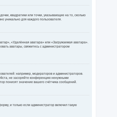
очки, квадратики или точки, указывающие на то, сколько
чно уникально для каждого пользователя.
ватар», «Удалённая аватара» или «Загружаемая аватара».
ьзовать аватары, свяжитесь с администратором
ователей: например, модераторов и администраторов.
уйста, не засоряйте конференцию ненужными
тор понизят значение вашего счётчика сообщений.
орму, и только если администратор включил такую