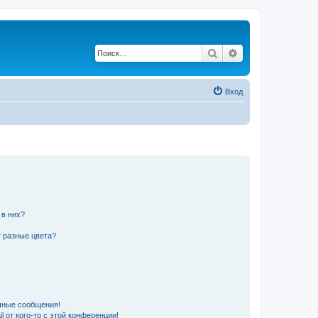
Поиск
Расширенный по
Вход
 в них?
 разные цвета?
чные сообщения!
 от кого-то с этой конференции!