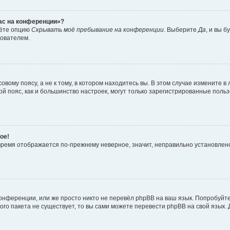
час на конференции»?
дёте опцию
Скрывать моё пребывание на конференции
. Выберите
Да
, и вы 
зователем.
вому поясу, а не к тому, в котором находитесь вы. В этом случае измените в 
овой пояс, как и большинство настроек, могут только зарегистрированные пол
ое!
о время отображается по-прежнему неверное, значит, неправильно установле
онференции, или же просто никто не перевёл phpBB на ваш язык. Попробуйт
вого пакета не существует, то вы сами можете перевести phpBB на свой язы