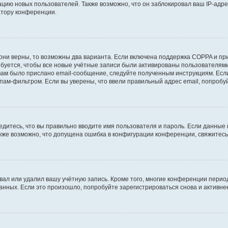
ию новых пользователей. Также возможно, что он заблокировал ваш IP-адре
атору конференции.
они верны, то возможны два варианта. Если включена поддержка COPPA и при 
уется, чтобы все новые учётные записи были активированы пользователями
ам было прислано email-сообщение, следуйте полученным инструкциям. Если
пам-фильтром. Если вы уверены, что ввели правильный адрес email, попробу
едитесь, что вы правильно вводите имя пользователя и пароль. Если данные
Также возможно, что допущена ошибка в конфигурации конференции, свяжитес
вал или удалил вашу учётную запись. Кроме того, многие конференции перио
ных. Если это произошло, попробуйте зарегистрироваться снова и активнее 