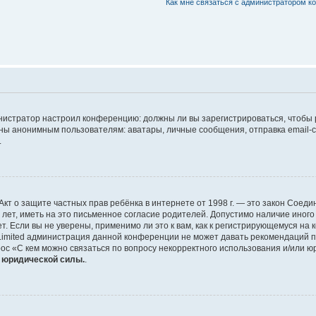
Как мне связаться с администратором 
дминистратор настроил конференцию: должны ли вы зарегистрироваться, чтобы
 анонимным пользователям: аватары, личные сообщения, отправка email-сооб
.
 или Акт о защите частных прав ребёнка в интернете от 1998 г. — это закон Со
т, иметь на это письменное согласие родителей. Допустимо наличие иного
 Если вы не уверены, применимо ли это к вам, как к регистрирующемуся на 
Limited администрация данной конференции не может давать рекомендаций 
ос «С кем можно связаться по вопросу некорректного использования и/или ю
т юридической силы.
.