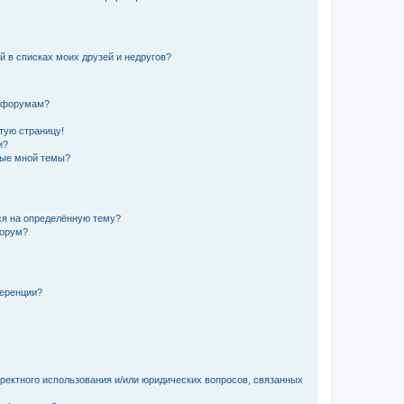
й в списках моих друзей и недругов?
и форумам?
стую страницу!
и?
ные мной темы?
ься на определённую тему?
форум?
ференции?
рректного использования и/или юридических вопросов, связанных