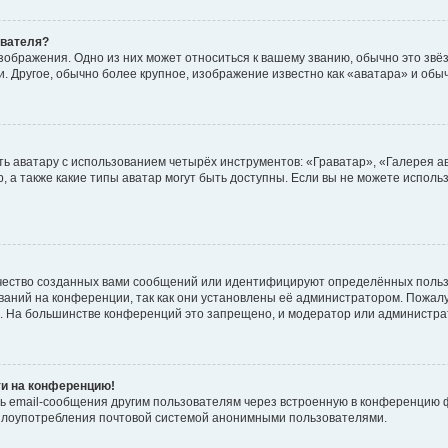
ователя?
зображения. Одно из них может относиться к вашему званию, обычно это звёзд
. Другое, обычно более крупное, изображение известно как «аватара» и обы
ь аватару с использованием четырёх инструментов: «Граватар», «Галерея а
, а также какие типы аватар могут быть доступны. Если вы не можете испол
чество созданных вами сообщений или идентифицируют определённых польз
аний на конференции, так как они установлены её администратором. Пожал
е. На большинстве конференций это запрещено, и модератор или администра
ти на конференцию!
ь email-сообщения другим пользователям через встроенную в конференцию ф
ь злоупотребления почтовой системой анонимными пользователями.