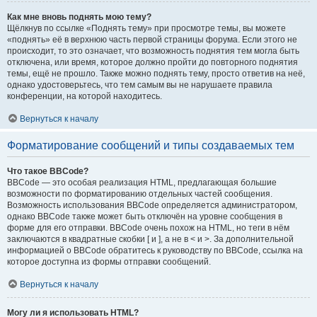
Как мне вновь поднять мою тему?
Щёлкнув по ссылке «Поднять тему» при просмотре темы, вы можете
«поднять» её в верхнюю часть первой страницы форума. Если этого не
происходит, то это означает, что возможность поднятия тем могла быть
отключена, или время, которое должно пройти до повторного поднятия
темы, ещё не прошло. Также можно поднять тему, просто ответив на неё,
однако удостоверьтесь, что тем самым вы не нарушаете правила
конференции, на которой находитесь.
Вернуться к началу
Форматирование сообщений и типы создаваемых тем
Что такое BBCode?
BBCode — это особая реализация HTML, предлагающая большие
возможности по форматированию отдельных частей сообщения.
Возможность использования BBCode определяется администратором,
однако BBCode также может быть отключён на уровне сообщения в
форме для его отправки. BBCode очень похож на HTML, но теги в нём
заключаются в квадратные скобки [ и ], а не в < и >. За дополнительной
информацией о BBCode обратитесь к руководству по BBCode, ссылка на
которое доступна из формы отправки сообщений.
Вернуться к началу
Могу ли я использовать HTML?