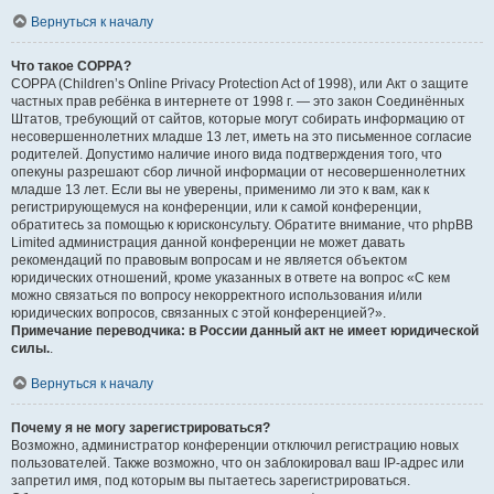
Вернуться к началу
Что такое COPPA?
COPPA (Children’s Online Privacy Protection Act of 1998), или Акт о защите
частных прав ребёнка в интернете от 1998 г. — это закон Соединённых
Штатов, требующий от сайтов, которые могут собирать информацию от
несовершеннолетних младше 13 лет, иметь на это письменное согласие
родителей. Допустимо наличие иного вида подтверждения того, что
опекуны разрешают сбор личной информации от несовершеннолетних
младше 13 лет. Если вы не уверены, применимо ли это к вам, как к
регистрирующемуся на конференции, или к самой конференции,
обратитесь за помощью к юрисконсульту. Обратите внимание, что phpBB
Limited администрация данной конференции не может давать
рекомендаций по правовым вопросам и не является объектом
юридических отношений, кроме указанных в ответе на вопрос «С кем
можно связаться по вопросу некорректного использования и/или
юридических вопросов, связанных с этой конференцией?».
Примечание переводчика: в России данный акт не имеет юридической
силы.
.
Вернуться к началу
Почему я не могу зарегистрироваться?
Возможно, администратор конференции отключил регистрацию новых
пользователей. Также возможно, что он заблокировал ваш IP-адрес или
запретил имя, под которым вы пытаетесь зарегистрироваться.