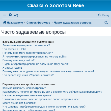
Сказка о Золотом Веке
FAQ
Вход
П
На главную
Список форумов
Часто задаваемые вопросы
о
Часто задаваемые вопросы
и
с
Вход на конференцию и регистрация
Зачем мне нужно регистрироваться?
к
Что такое COPPA?
Почему я не могу зарегистрироваться?
Я только что зарегистрировался, но не могу войти!
Почему я не могу войти?
Я давно зарегистрирован, но больше не могу войти!
Я забыл пароль!
Почему мне периодически приходится повторять ввод имени и пароля?
Что делает функция «Удалить cookies»?
Параметры и настройки пользователя
Как мне изменить мои настройки?
Как избежать появления моего имени в списке «Кто сейчас на конференции»?
На конференции неправильное время!
Я изменил часовой пояс, но время всё равно неправильное!
Моего языка нет в списке!
Что означают изображения рядом с моим именем пользователя?
Как мне включить отображение аватары?