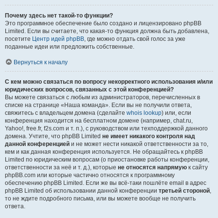
Почему здесь нет такой-то функции?
Это программное обеспечение было создано и лицензировано phpBB
Limited. Если вы считаете, что какая-то функция должна быть добавлена,
посетите
Центр идей phpBB
, где можно отдать свой голос за уже
поданные идеи или предложить собственные.
Вернуться к началу
С кем можно связаться по вопросу некорректного использования и/или
юридических вопросов, связанных с этой конференцией?
Вы можете связаться с любым из администраторов, перечисленных в
списке на странице «Наша команда». Если вы не получили ответа,
свяжитесь с владельцем домена (сделайте
whois lookup
) или, если
конференция находится на бесплатном домене (например, chat.ru,
Yahoo!, free.fr, f2s.com и т. п.), с руководством или техподдержкой данного
домена. Учтите, что phpBB Limited
не имеет никакого контроля над
данной конференцией
и не может нести никакой ответственности за то,
кем и как данная конференция используется. Не обращайтесь к phpBB
Limited по юридическим вопросам (о приостановке работы конференции,
ответственности за неё и т. д.), которые
не относятся напрямую
к сайту
phpBB.com или которые частично относятся к программному
обеспечению phpBB Limited. Если же вы всё-таки пошлёте email в адрес
phpBB Limited об использовании данной конференции
третьей стороной
,
то не ждите подробного письма, или вы можете вообще не получить
ответа.