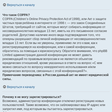
Вернуться к началу
Что такое COPPA?
COPPA (Children’s Online Privacy Protection Act of 1998), или Акт о защите
частных прав ребёнка в интернете от 1998 г. — это закон Соединённых
Штатов, требующий от сайтов, которые могут собирать информацию от
несовершеннолетних младше 13 лет, иметь на это письменное согласие
родителей. Допустимо наличие иного вида подтверждения того, что
опекуны разрешают сбор личной информации от несовершеннолетних
младше 13 лет. Если вы не уверены, применимо ли это к вам, как к
регистрирующемуся на конференции, или к самой конференции,
обратитесь за помощью к юрисконсульту. Обратите внимание, что phpBB
Limited администрация данной конференции не может давать
рекомендаций по правовым вопросам и не является объектом
юридических отношений, кроме указанных в ответе на вопрос «С кем
можно связаться по вопросу некорректного использования и/или
юридических вопросов, связанных с этой конференцией?».
Примечание переводчика: в России данный акт не имеет юридической
силы.
.
Вернуться к началу
Почему я не могу зарегистрироваться?
Возможно, администратор конференции отключил регистрацию новых
пользователей. Также возможно, что он заблокировал ваш IP-адрес или
запретил имя, под которым вы пытаетесь зарегистрироваться.