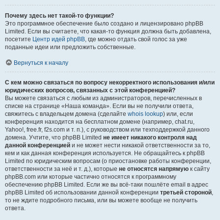
Почему здесь нет такой-то функции?
Это программное обеспечение было создано и лицензировано phpBB
Limited. Если вы считаете, что какая-то функция должна быть добавлена,
посетите
Центр идей phpBB
, где можно отдать свой голос за уже
поданные идеи или предложить собственные.
Вернуться к началу
С кем можно связаться по вопросу некорректного использования и/или
юридических вопросов, связанных с этой конференцией?
Вы можете связаться с любым из администраторов, перечисленных в
списке на странице «Наша команда». Если вы не получили ответа,
свяжитесь с владельцем домена (сделайте
whois lookup
) или, если
конференция находится на бесплатном домене (например, chat.ru,
Yahoo!, free.fr, f2s.com и т. п.), с руководством или техподдержкой данного
домена. Учтите, что phpBB Limited
не имеет никакого контроля над
данной конференцией
и не может нести никакой ответственности за то,
кем и как данная конференция используется. Не обращайтесь к phpBB
Limited по юридическим вопросам (о приостановке работы конференции,
ответственности за неё и т. д.), которые
не относятся напрямую
к сайту
phpBB.com или которые частично относятся к программному
обеспечению phpBB Limited. Если же вы всё-таки пошлёте email в адрес
phpBB Limited об использовании данной конференции
третьей стороной
,
то не ждите подробного письма, или вы можете вообще не получить
ответа.