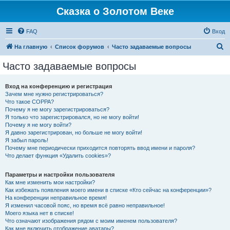
Сказка о Золотом Веке
FAQ
Вход
П
На главную
Список форумов
Часто задаваемые вопросы
о
Часто задаваемые вопросы
и
с
Вход на конференцию и регистрация
Зачем мне нужно регистрироваться?
к
Что такое COPPA?
Почему я не могу зарегистрироваться?
Я только что зарегистрировался, но не могу войти!
Почему я не могу войти?
Я давно зарегистрирован, но больше не могу войти!
Я забыл пароль!
Почему мне периодически приходится повторять ввод имени и пароля?
Что делает функция «Удалить cookies»?
Параметры и настройки пользователя
Как мне изменить мои настройки?
Как избежать появления моего имени в списке «Кто сейчас на конференции»?
На конференции неправильное время!
Я изменил часовой пояс, но время всё равно неправильное!
Моего языка нет в списке!
Что означают изображения рядом с моим именем пользователя?
Как мне включить отображение аватары?