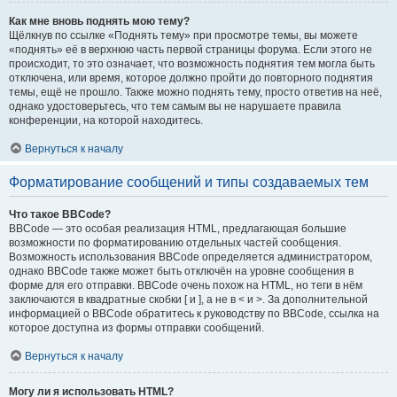
Как мне вновь поднять мою тему?
Щёлкнув по ссылке «Поднять тему» при просмотре темы, вы можете
«поднять» её в верхнюю часть первой страницы форума. Если этого не
происходит, то это означает, что возможность поднятия тем могла быть
отключена, или время, которое должно пройти до повторного поднятия
темы, ещё не прошло. Также можно поднять тему, просто ответив на неё,
однако удостоверьтесь, что тем самым вы не нарушаете правила
конференции, на которой находитесь.
Вернуться к началу
Форматирование сообщений и типы создаваемых тем
Что такое BBCode?
BBCode — это особая реализация HTML, предлагающая большие
возможности по форматированию отдельных частей сообщения.
Возможность использования BBCode определяется администратором,
однако BBCode также может быть отключён на уровне сообщения в
форме для его отправки. BBCode очень похож на HTML, но теги в нём
заключаются в квадратные скобки [ и ], а не в < и >. За дополнительной
информацией о BBCode обратитесь к руководству по BBCode, ссылка на
которое доступна из формы отправки сообщений.
Вернуться к началу
Могу ли я использовать HTML?