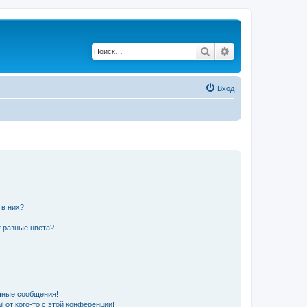
Поиск
Расширенный по
Вход
 в них?
 разные цвета?
чные сообщения!
 от кого-то с этой конференции!