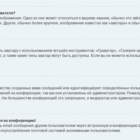
ователя?
зображения. Одно из них может относиться к вашему званию, обычно это звёзд
. Другое, обычно более крупное, изображение известно как «аватара» и обы
ь аватару с использованием четырёх инструментов: «Граватар», «Галерея а
, а также какие типы аватар могут быть доступны. Если вы не можете испол
чество созданных вами сообщений или идентифицируют определённых польз
аний на конференции, так как они установлены её администратором. Пожал
е. На большинстве конференций это запрещено, и модератор или администра
ти на конференцию!
ь email-сообщения другим пользователям через встроенную в конференцию ф
ь злоупотребления почтовой системой анонимными пользователями.