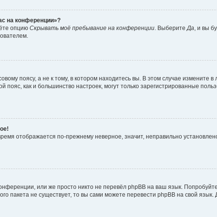
час на конференции»?
дёте опцию
Скрывать моё пребывание на конференции
. Выберите
Да
, и вы 
зователем.
вому поясу, а не к тому, в котором находитесь вы. В этом случае измените в 
овой пояс, как и большинство настроек, могут только зарегистрированные пол
ое!
о время отображается по-прежнему неверное, значит, неправильно установле
онференции, или же просто никто не перевёл phpBB на ваш язык. Попробуйт
вого пакета не существует, то вы сами можете перевести phpBB на свой язы