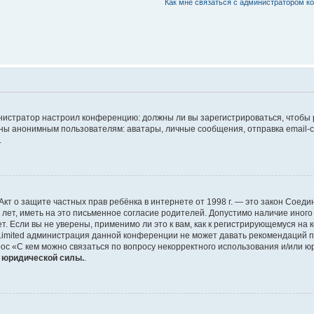
Как мне связаться с администратором 
дминистратор настроил конференцию: должны ли вы зарегистрироваться, чтобы
 анонимным пользователям: аватары, личные сообщения, отправка email-сооб
.
 или Акт о защите частных прав ребёнка в интернете от 1998 г. — это закон Со
т, иметь на это письменное согласие родителей. Допустимо наличие иного
 Если вы не уверены, применимо ли это к вам, как к регистрирующемуся на 
Limited администрация данной конференции не может давать рекомендаций 
ос «С кем можно связаться по вопросу некорректного использования и/или ю
т юридической силы.
.