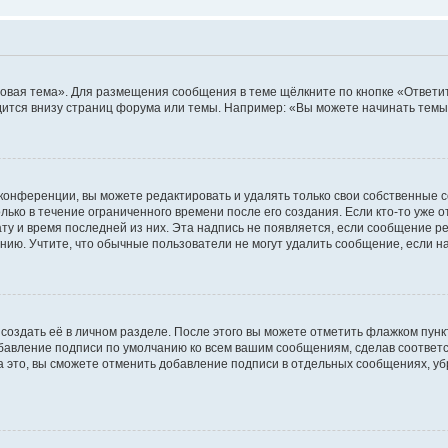
овая тема». Для размещения сообщения в теме щёлкните по кнопке «Ответит
ится внизу страниц форума или темы. Например: «Вы можете начинать темы»
конференции, вы можете редактировать и удалять только свои собственные 
ько в течение ограниченного времени после его создания. Если кто-то уже 
дату и время последней из них. Эта надпись не появляется, если сообщение 
ию. Учтите, что обычные пользователи не могут удалить сообщение, если на 
создать её в личном разделе. После этого вы можете отметить флажком пун
обавление подписи по умолчанию ко всем вашим сообщениям, сделав соотве
а это, вы сможете отменить добавление подписи в отдельных сообщениях, у