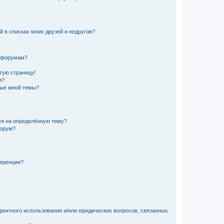
й в списках моих друзей и недругов?
и форумам?
стую страницу!
и?
ные мной темы?
ься на определённую тему?
форум?
ференции?
рректного использования и/или юридических вопросов, связанных