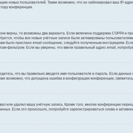
ию новых пользователей. Также возможно, что он заблокировал ваш IP-адре
атору конференции.
они верны, то возможны два варианта. Если включена поддержка COPPA и при 
уется, чтобы все новые учётные записи были активированы пользователями
ам было прислано email-сообщение, следуйте полученным инструкциям. Если
пам-фильтром. Если вы уверены, что ввели правильный адрес email, попробу
едитесь, что вы правильно вводите имя пользователя и пароль. Если данные
Также возможно, что допущена ошибка в конфигурации конференции, свяжитес
вал или удалил вашу учётную запись. Кроме того, многие конференции перио
ных. Если это произошло, попробуйте зарегистрироваться снова и активнее 