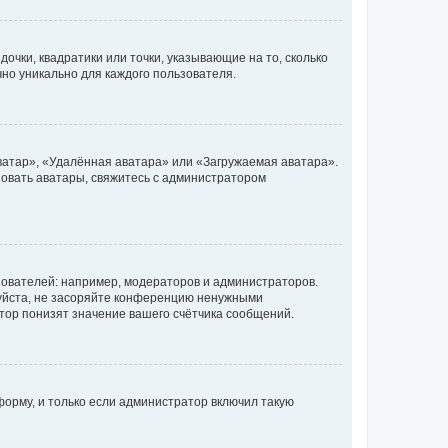
очки, квадратики или точки, указывающие на то, сколько
чно уникально для каждого пользователя.
ватар», «Удалённая аватара» или «Загружаемая аватара».
ьзовать аватары, свяжитесь с администратором
ователей: например, модераторов и администраторов.
уйста, не засоряйте конференцию ненужными
тор понизят значение вашего счётчика сообщений.
орму, и только если администратор включил такую