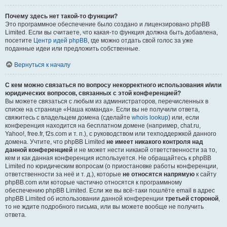
Почему здесь нет такой-то функции?
Это программное обеспечение было создано и лицензировано phpBB
Limited. Если вы считаете, что какая-то функция должна быть добавлена,
посетите
Центр идей phpBB
, где можно отдать свой голос за уже
поданные идеи или предложить собственные.
Вернуться к началу
С кем можно связаться по вопросу некорректного использования и/или
юридических вопросов, связанных с этой конференцией?
Вы можете связаться с любым из администраторов, перечисленных в
списке на странице «Наша команда». Если вы не получили ответа,
свяжитесь с владельцем домена (сделайте
whois lookup
) или, если
конференция находится на бесплатном домене (например, chat.ru,
Yahoo!, free.fr, f2s.com и т. п.), с руководством или техподдержкой данного
домена. Учтите, что phpBB Limited
не имеет никакого контроля над
данной конференцией
и не может нести никакой ответственности за то,
кем и как данная конференция используется. Не обращайтесь к phpBB
Limited по юридическим вопросам (о приостановке работы конференции,
ответственности за неё и т. д.), которые
не относятся напрямую
к сайту
phpBB.com или которые частично относятся к программному
обеспечению phpBB Limited. Если же вы всё-таки пошлёте email в адрес
phpBB Limited об использовании данной конференции
третьей стороной
,
то не ждите подробного письма, или вы можете вообще не получить
ответа.