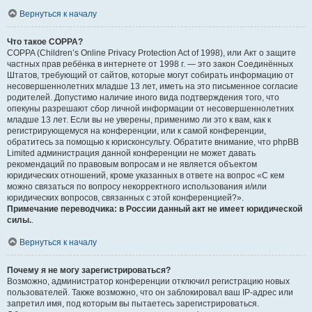
Вернуться к началу
Что такое COPPA?
COPPA (Children’s Online Privacy Protection Act of 1998), или Акт о защите
частных прав ребёнка в интернете от 1998 г. — это закон Соединённых
Штатов, требующий от сайтов, которые могут собирать информацию от
несовершеннолетних младше 13 лет, иметь на это письменное согласие
родителей. Допустимо наличие иного вида подтверждения того, что
опекуны разрешают сбор личной информации от несовершеннолетних
младше 13 лет. Если вы не уверены, применимо ли это к вам, как к
регистрирующемуся на конференции, или к самой конференции,
обратитесь за помощью к юрисконсульту. Обратите внимание, что phpBB
Limited администрация данной конференции не может давать
рекомендаций по правовым вопросам и не является объектом
юридических отношений, кроме указанных в ответе на вопрос «С кем
можно связаться по вопросу некорректного использования и/или
юридических вопросов, связанных с этой конференцией?».
Примечание переводчика: в России данный акт не имеет юридической
силы.
.
Вернуться к началу
Почему я не могу зарегистрироваться?
Возможно, администратор конференции отключил регистрацию новых
пользователей. Также возможно, что он заблокировал ваш IP-адрес или
запретил имя, под которым вы пытаетесь зарегистрироваться.