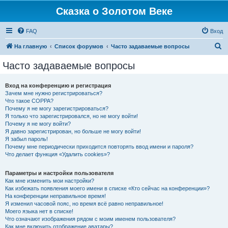
Сказка о Золотом Веке
FAQ
Вход
П
На главную
Список форумов
Часто задаваемые вопросы
о
Часто задаваемые вопросы
и
с
Вход на конференцию и регистрация
Зачем мне нужно регистрироваться?
к
Что такое COPPA?
Почему я не могу зарегистрироваться?
Я только что зарегистрировался, но не могу войти!
Почему я не могу войти?
Я давно зарегистрирован, но больше не могу войти!
Я забыл пароль!
Почему мне периодически приходится повторять ввод имени и пароля?
Что делает функция «Удалить cookies»?
Параметры и настройки пользователя
Как мне изменить мои настройки?
Как избежать появления моего имени в списке «Кто сейчас на конференции»?
На конференции неправильное время!
Я изменил часовой пояс, но время всё равно неправильное!
Моего языка нет в списке!
Что означают изображения рядом с моим именем пользователя?
Как мне включить отображение аватары?