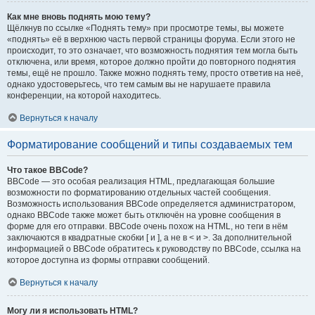
Как мне вновь поднять мою тему?
Щёлкнув по ссылке «Поднять тему» при просмотре темы, вы можете
«поднять» её в верхнюю часть первой страницы форума. Если этого не
происходит, то это означает, что возможность поднятия тем могла быть
отключена, или время, которое должно пройти до повторного поднятия
темы, ещё не прошло. Также можно поднять тему, просто ответив на неё,
однако удостоверьтесь, что тем самым вы не нарушаете правила
конференции, на которой находитесь.
Вернуться к началу
Форматирование сообщений и типы создаваемых тем
Что такое BBCode?
BBCode — это особая реализация HTML, предлагающая большие
возможности по форматированию отдельных частей сообщения.
Возможность использования BBCode определяется администратором,
однако BBCode также может быть отключён на уровне сообщения в
форме для его отправки. BBCode очень похож на HTML, но теги в нём
заключаются в квадратные скобки [ и ], а не в < и >. За дополнительной
информацией о BBCode обратитесь к руководству по BBCode, ссылка на
которое доступна из формы отправки сообщений.
Вернуться к началу
Могу ли я использовать HTML?