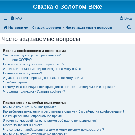
Сказка о Золотом Веке
FAQ
Вход
П
На главную
Список форумов
Часто задаваемые вопросы
о
Часто задаваемые вопросы
и
с
Вход на конференцию и регистрация
Зачем мне нужно регистрироваться?
к
Что такое COPPA?
Почему я не могу зарегистрироваться?
Я только что зарегистрировался, но не могу войти!
Почему я не могу войти?
Я давно зарегистрирован, но больше не могу войти!
Я забыл пароль!
Почему мне периодически приходится повторять ввод имени и пароля?
Что делает функция «Удалить cookies»?
Параметры и настройки пользователя
Как мне изменить мои настройки?
Как избежать появления моего имени в списке «Кто сейчас на конференции»?
На конференции неправильное время!
Я изменил часовой пояс, но время всё равно неправильное!
Моего языка нет в списке!
Что означают изображения рядом с моим именем пользователя?
Как мне включить отображение аватары?