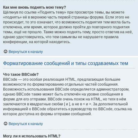
Как мне вновь поднять мою тему?
Щёлкнув по ссылке «Поднять тему» при просмотре темы, вы можете
«поднять» её в верхнюю часть первой страницы форума. Если этого не
происходит, то это означает, что возможность поднятия тем могла быть
отключена, или время, которое должно пройти до повторного поднятия
темы, ещё не прошло. Также можно поднять тему, просто ответив на неё,
однако удостоверьтесь, что тем самым вы не нарушаете правила
конференции, на которой находитесь.
Вернуться к началу
Форматирование сообщений и типы создаваемых тем
Что такое BBCode?
BBCode — это особая реализация HTML, предлагающая большие
возможности по форматированию отдельных частей сообщения.
Возможность использования BBCode определяется администратором,
однако BBCode также может быть отключён на уровне сообщения в
форме для его отправки. BBCode очень похож на HTML, но теги в нём
заключаются в квадратные скобки [ и ], а не в < и >. За дополнительной
информацией о BBCode обратитесь к руководству по BBCode, ссылка на
которое доступна из формы отправки сообщений.
Вернуться к началу
Могу ли я использовать HTML?