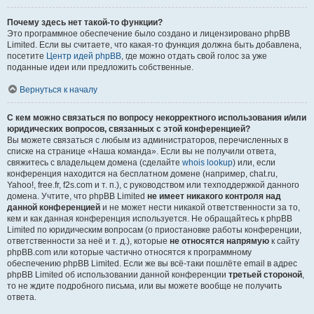
Почему здесь нет такой-то функции?
Это программное обеспечение было создано и лицензировано phpBB
Limited. Если вы считаете, что какая-то функция должна быть добавлена,
посетите
Центр идей phpBB
, где можно отдать свой голос за уже
поданные идеи или предложить собственные.
Вернуться к началу
С кем можно связаться по вопросу некорректного использования и/или
юридических вопросов, связанных с этой конференцией?
Вы можете связаться с любым из администраторов, перечисленных в
списке на странице «Наша команда». Если вы не получили ответа,
свяжитесь с владельцем домена (сделайте
whois lookup
) или, если
конференция находится на бесплатном домене (например, chat.ru,
Yahoo!, free.fr, f2s.com и т. п.), с руководством или техподдержкой данного
домена. Учтите, что phpBB Limited
не имеет никакого контроля над
данной конференцией
и не может нести никакой ответственности за то,
кем и как данная конференция используется. Не обращайтесь к phpBB
Limited по юридическим вопросам (о приостановке работы конференции,
ответственности за неё и т. д.), которые
не относятся напрямую
к сайту
phpBB.com или которые частично относятся к программному
обеспечению phpBB Limited. Если же вы всё-таки пошлёте email в адрес
phpBB Limited об использовании данной конференции
третьей стороной
,
то не ждите подробного письма, или вы можете вообще не получить
ответа.