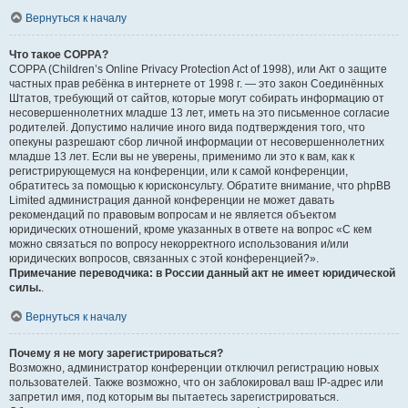
Вернуться к началу
Что такое COPPA?
COPPA (Children’s Online Privacy Protection Act of 1998), или Акт о защите
частных прав ребёнка в интернете от 1998 г. — это закон Соединённых
Штатов, требующий от сайтов, которые могут собирать информацию от
несовершеннолетних младше 13 лет, иметь на это письменное согласие
родителей. Допустимо наличие иного вида подтверждения того, что
опекуны разрешают сбор личной информации от несовершеннолетних
младше 13 лет. Если вы не уверены, применимо ли это к вам, как к
регистрирующемуся на конференции, или к самой конференции,
обратитесь за помощью к юрисконсульту. Обратите внимание, что phpBB
Limited администрация данной конференции не может давать
рекомендаций по правовым вопросам и не является объектом
юридических отношений, кроме указанных в ответе на вопрос «С кем
можно связаться по вопросу некорректного использования и/или
юридических вопросов, связанных с этой конференцией?».
Примечание переводчика: в России данный акт не имеет юридической
силы.
.
Вернуться к началу
Почему я не могу зарегистрироваться?
Возможно, администратор конференции отключил регистрацию новых
пользователей. Также возможно, что он заблокировал ваш IP-адрес или
запретил имя, под которым вы пытаетесь зарегистрироваться.