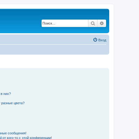
Поиск
Расширенный по
Вход
 в них?
 разные цвета?
чные сообщения!
 от кого-то с этой конференции!