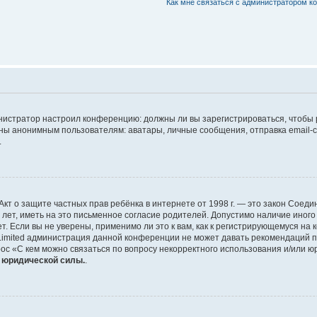
Как мне связаться с администратором 
дминистратор настроил конференцию: должны ли вы зарегистрироваться, чтобы
 анонимным пользователям: аватары, личные сообщения, отправка email-сооб
.
 или Акт о защите частных прав ребёнка в интернете от 1998 г. — это закон Со
т, иметь на это письменное согласие родителей. Допустимо наличие иного
 Если вы не уверены, применимо ли это к вам, как к регистрирующемуся на 
Limited администрация данной конференции не может давать рекомендаций 
ос «С кем можно связаться по вопросу некорректного использования и/или ю
т юридической силы.
.