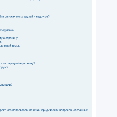
й в списках моих друзей и недругов?
и форумам?
стую страницу!
и?
ные мной темы?
ься на определённую тему?
форум?
ференции?
рректного использования и/или юридических вопросов, связанных