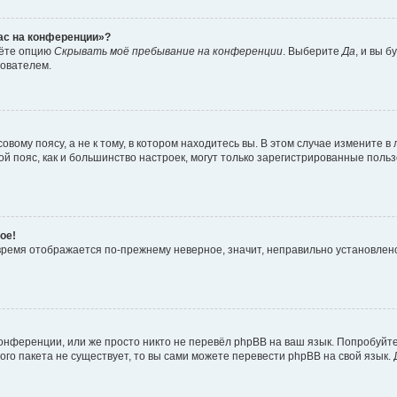
час на конференции»?
дёте опцию
Скрывать моё пребывание на конференции
. Выберите
Да
, и вы 
зователем.
вому поясу, а не к тому, в котором находитесь вы. В этом случае измените в 
овой пояс, как и большинство настроек, могут только зарегистрированные пол
ое!
о время отображается по-прежнему неверное, значит, неправильно установле
онференции, или же просто никто не перевёл phpBB на ваш язык. Попробуйт
вого пакета не существует, то вы сами можете перевести phpBB на свой язы