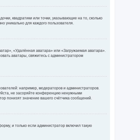
очки, квадратики или точки, указывающие на то, сколько
чно уникально для каждого пользователя.
ватар», «Удалённая аватара» или «Загружаемая аватара».
ьзовать аватары, свяжитесь с администратором
ователей: например, модераторов и администраторов.
уйста, не засоряйте конференцию ненужными
тор понизят значение вашего счётчика сообщений.
орму, и только если администратор включил такую