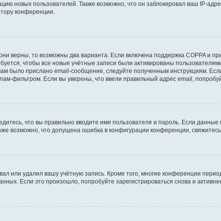
ию новых пользователей. Также возможно, что он заблокировал ваш IP-адре
атору конференции.
они верны, то возможны два варианта. Если включена поддержка COPPA и при 
уется, чтобы все новые учётные записи были активированы пользователями
ам было прислано email-сообщение, следуйте полученным инструкциям. Если
пам-фильтром. Если вы уверены, что ввели правильный адрес email, попробу
едитесь, что вы правильно вводите имя пользователя и пароль. Если данные
Также возможно, что допущена ошибка в конфигурации конференции, свяжитес
вал или удалил вашу учётную запись. Кроме того, многие конференции перио
ных. Если это произошло, попробуйте зарегистрироваться снова и активнее 