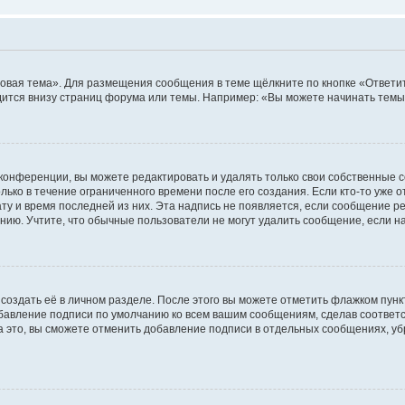
овая тема». Для размещения сообщения в теме щёлкните по кнопке «Ответит
ится внизу страниц форума или темы. Например: «Вы можете начинать темы»
конференции, вы можете редактировать и удалять только свои собственные 
ько в течение ограниченного времени после его создания. Если кто-то уже 
дату и время последней из них. Эта надпись не появляется, если сообщение 
ию. Учтите, что обычные пользователи не могут удалить сообщение, если на 
создать её в личном разделе. После этого вы можете отметить флажком пун
обавление подписи по умолчанию ко всем вашим сообщениям, сделав соотве
а это, вы сможете отменить добавление подписи в отдельных сообщениях, у