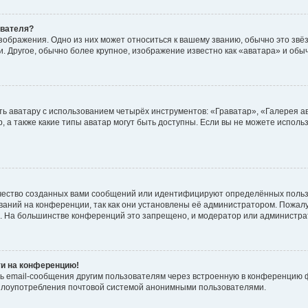
ователя?
зображения. Одно из них может относиться к вашему званию, обычно это звёзд
. Другое, обычно более крупное, изображение известно как «аватара» и обы
ь аватару с использованием четырёх инструментов: «Граватар», «Галерея а
, а также какие типы аватар могут быть доступны. Если вы не можете испол
чество созданных вами сообщений или идентифицируют определённых польз
аний на конференции, так как они установлены её администратором. Пожал
е. На большинстве конференций это запрещено, и модератор или администра
ти на конференцию!
ь email-сообщения другим пользователям через встроенную в конференцию ф
ь злоупотребления почтовой системой анонимными пользователями.