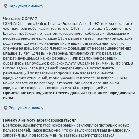
Вернуться к началу
Что такое COPPA?
COPPA (Children’s Online Privacy Protection Act of 1998), или Акт о защите
частных прав ребёнка в интернете от 1998 г. — это закон Соединённых
Штатов, требующий от сайтов, которые могут собирать информацию от
несовершеннолетних младше 13 лет, иметь на это письменное согласие
родителей. Допустимо наличие иного вида подтверждения того, что
опекуны разрешают сбор личной информации от несовершеннолетних
младше 13 лет. Если вы не уверены, применимо ли это к вам, как к
регистрирующемуся на конференции, или к самой конференции,
обратитесь за помощью к юрисконсульту. Обратите внимание, что phpBB
Limited администрация данной конференции не может давать
рекомендаций по правовым вопросам и не является объектом
юридических отношений, кроме указанных в ответе на вопрос «С кем
можно связаться по вопросу некорректного использования и/или
юридических вопросов, связанных с этой конференцией?».
Примечание переводчика: в России данный акт не имеет юридической
силы.
.
Вернуться к началу
Почему я не могу зарегистрироваться?
Возможно, администратор конференции отключил регистрацию новых
пользователей. Также возможно, что он заблокировал ваш IP-адрес или
запретил имя, под которым вы пытаетесь зарегистрироваться.