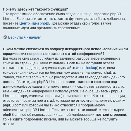
Почему здесь нет такой-то функции?
Это программное обеспечение было создано и лицензировано phpBB
Limited. Если вы считаете, что какая-то функция должна быть добавлена,
посетите
Центр идей phpBB
, где можно отдать свой голос за уже
поданные идеи или предложить собственные.
Вернуться к началу
С кем можно связаться по вопросу некорректного использования и/или
юридических вопросов, связанных с этой конференцией?
Вы можете связаться с любым из администраторов, перечисленных в
списке на странице «Наша команда». Если вы не получили ответа,
свяжитесь с владельцем домена (сделайте
whois lookup
) или, если
конференция находится на бесплатном домене (например, chat.ru,
Yahoo!, free.fr, f2s.com и т. п.), с руководством или техподдержкой данного
домена. Учтите, что phpBB Limited
не имеет никакого контроля над
данной конференцией
и не может нести никакой ответственности за то,
кем и как данная конференция используется. Не обращайтесь к phpBB
Limited по юридическим вопросам (о приостановке работы конференции,
ответственности за неё и т. д.), которые
не относятся напрямую
к сайту
phpBB.com или которые частично относятся к программному
обеспечению phpBB Limited. Если же вы всё-таки пошлёте email в адрес
phpBB Limited об использовании данной конференции
третьей стороной
,
то не ждите подробного письма, или вы можете вообще не получить
ответа.