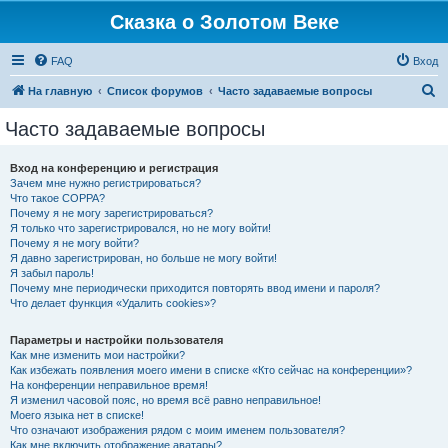
Сказка о Золотом Веке
FAQ
Вход
П
На главную
Список форумов
Часто задаваемые вопросы
о
Часто задаваемые вопросы
и
с
Вход на конференцию и регистрация
Зачем мне нужно регистрироваться?
к
Что такое COPPA?
Почему я не могу зарегистрироваться?
Я только что зарегистрировался, но не могу войти!
Почему я не могу войти?
Я давно зарегистрирован, но больше не могу войти!
Я забыл пароль!
Почему мне периодически приходится повторять ввод имени и пароля?
Что делает функция «Удалить cookies»?
Параметры и настройки пользователя
Как мне изменить мои настройки?
Как избежать появления моего имени в списке «Кто сейчас на конференции»?
На конференции неправильное время!
Я изменил часовой пояс, но время всё равно неправильное!
Моего языка нет в списке!
Что означают изображения рядом с моим именем пользователя?
Как мне включить отображение аватары?