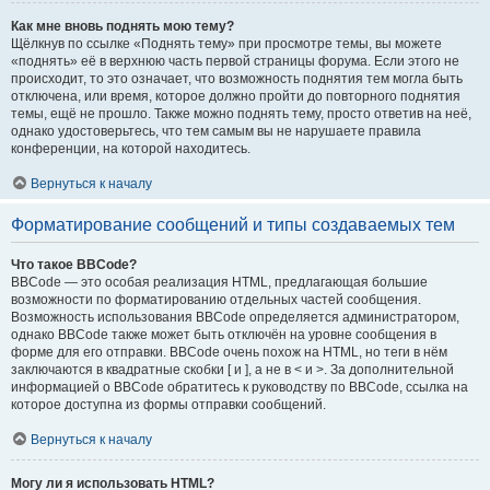
Как мне вновь поднять мою тему?
Щёлкнув по ссылке «Поднять тему» при просмотре темы, вы можете
«поднять» её в верхнюю часть первой страницы форума. Если этого не
происходит, то это означает, что возможность поднятия тем могла быть
отключена, или время, которое должно пройти до повторного поднятия
темы, ещё не прошло. Также можно поднять тему, просто ответив на неё,
однако удостоверьтесь, что тем самым вы не нарушаете правила
конференции, на которой находитесь.
Вернуться к началу
Форматирование сообщений и типы создаваемых тем
Что такое BBCode?
BBCode — это особая реализация HTML, предлагающая большие
возможности по форматированию отдельных частей сообщения.
Возможность использования BBCode определяется администратором,
однако BBCode также может быть отключён на уровне сообщения в
форме для его отправки. BBCode очень похож на HTML, но теги в нём
заключаются в квадратные скобки [ и ], а не в < и >. За дополнительной
информацией о BBCode обратитесь к руководству по BBCode, ссылка на
которое доступна из формы отправки сообщений.
Вернуться к началу
Могу ли я использовать HTML?