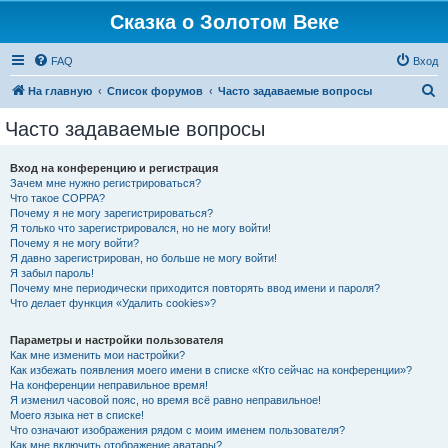
Сказка о Золотом Веке
FAQ
Вход
П
На главную
Список форумов
Часто задаваемые вопросы
о
Часто задаваемые вопросы
и
с
Вход на конференцию и регистрация
Зачем мне нужно регистрироваться?
к
Что такое COPPA?
Почему я не могу зарегистрироваться?
Я только что зарегистрировался, но не могу войти!
Почему я не могу войти?
Я давно зарегистрирован, но больше не могу войти!
Я забыл пароль!
Почему мне периодически приходится повторять ввод имени и пароля?
Что делает функция «Удалить cookies»?
Параметры и настройки пользователя
Как мне изменить мои настройки?
Как избежать появления моего имени в списке «Кто сейчас на конференции»?
На конференции неправильное время!
Я изменил часовой пояс, но время всё равно неправильное!
Моего языка нет в списке!
Что означают изображения рядом с моим именем пользователя?
Как мне включить отображение аватары?