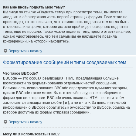
Как мне вновь поднять мою тему?
Щёлкнув по ссылке «Поднять тему» при просмотре темы, вы можете
«поднять» её в верхнюю часть первой страницы форума. Если этого не
происходит, то это означает, что возможность поднятия тем могла быть
отключена, или время, которое должно пройти до повторного поднятия
темы, ещё не прошло. Также можно поднять тему, просто ответив на неё,
однако удостоверьтесь, что тем самым вы не нарушаете правила
конференции, на которой находитесь.
Вернуться к началу
Форматирование сообщений и типы создаваемых тем
Что такое BBCode?
BBCode — это особая реализация HTML, предлагающая большие
возможности по форматированию отдельных частей сообщения.
Возможность использования BBCode определяется администратором,
однако BBCode также может быть отключён на уровне сообщения в
форме для его отправки. BBCode очень похож на HTML, но теги в нём
заключаются в квадратные скобки [ и ], а не в < и >. За дополнительной
информацией о BBCode обратитесь к руководству по BBCode, ссылка на
которое доступна из формы отправки сообщений.
Вернуться к началу
Могу ли я использовать HTML?