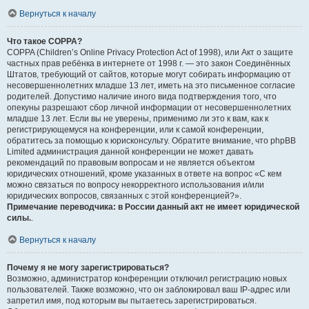
Вернуться к началу
Что такое COPPA?
COPPA (Children’s Online Privacy Protection Act of 1998), или Акт о защите
частных прав ребёнка в интернете от 1998 г. — это закон Соединённых
Штатов, требующий от сайтов, которые могут собирать информацию от
несовершеннолетних младше 13 лет, иметь на это письменное согласие
родителей. Допустимо наличие иного вида подтверждения того, что
опекуны разрешают сбор личной информации от несовершеннолетних
младше 13 лет. Если вы не уверены, применимо ли это к вам, как к
регистрирующемуся на конференции, или к самой конференции,
обратитесь за помощью к юрисконсульту. Обратите внимание, что phpBB
Limited администрация данной конференции не может давать
рекомендаций по правовым вопросам и не является объектом
юридических отношений, кроме указанных в ответе на вопрос «С кем
можно связаться по вопросу некорректного использования и/или
юридических вопросов, связанных с этой конференцией?».
Примечание переводчика: в России данный акт не имеет юридической
силы.
.
Вернуться к началу
Почему я не могу зарегистрироваться?
Возможно, администратор конференции отключил регистрацию новых
пользователей. Также возможно, что он заблокировал ваш IP-адрес или
запретил имя, под которым вы пытаетесь зарегистрироваться.