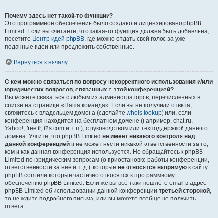
Почему здесь нет такой-то функции?
Это программное обеспечение было создано и лицензировано phpBB
Limited. Если вы считаете, что какая-то функция должна быть добавлена,
посетите
Центр идей phpBB
, где можно отдать свой голос за уже
поданные идеи или предложить собственные.
Вернуться к началу
С кем можно связаться по вопросу некорректного использования и/или
юридических вопросов, связанных с этой конференцией?
Вы можете связаться с любым из администраторов, перечисленных в
списке на странице «Наша команда». Если вы не получили ответа,
свяжитесь с владельцем домена (сделайте
whois lookup
) или, если
конференция находится на бесплатном домене (например, chat.ru,
Yahoo!, free.fr, f2s.com и т. п.), с руководством или техподдержкой данного
домена. Учтите, что phpBB Limited
не имеет никакого контроля над
данной конференцией
и не может нести никакой ответственности за то,
кем и как данная конференция используется. Не обращайтесь к phpBB
Limited по юридическим вопросам (о приостановке работы конференции,
ответственности за неё и т. д.), которые
не относятся напрямую
к сайту
phpBB.com или которые частично относятся к программному
обеспечению phpBB Limited. Если же вы всё-таки пошлёте email в адрес
phpBB Limited об использовании данной конференции
третьей стороной
,
то не ждите подробного письма, или вы можете вообще не получить
ответа.