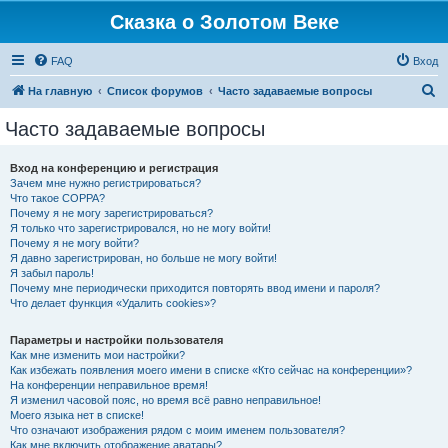
Сказка о Золотом Веке
FAQ
Вход
П
На главную
Список форумов
Часто задаваемые вопросы
о
Часто задаваемые вопросы
и
с
Вход на конференцию и регистрация
Зачем мне нужно регистрироваться?
к
Что такое COPPA?
Почему я не могу зарегистрироваться?
Я только что зарегистрировался, но не могу войти!
Почему я не могу войти?
Я давно зарегистрирован, но больше не могу войти!
Я забыл пароль!
Почему мне периодически приходится повторять ввод имени и пароля?
Что делает функция «Удалить cookies»?
Параметры и настройки пользователя
Как мне изменить мои настройки?
Как избежать появления моего имени в списке «Кто сейчас на конференции»?
На конференции неправильное время!
Я изменил часовой пояс, но время всё равно неправильное!
Моего языка нет в списке!
Что означают изображения рядом с моим именем пользователя?
Как мне включить отображение аватары?