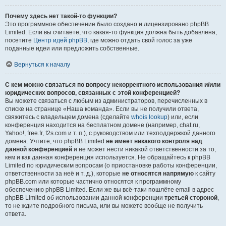
Почему здесь нет такой-то функции?
Это программное обеспечение было создано и лицензировано phpBB
Limited. Если вы считаете, что какая-то функция должна быть добавлена,
посетите
Центр идей phpBB
, где можно отдать свой голос за уже
поданные идеи или предложить собственные.
Вернуться к началу
С кем можно связаться по вопросу некорректного использования и/или
юридических вопросов, связанных с этой конференцией?
Вы можете связаться с любым из администраторов, перечисленных в
списке на странице «Наша команда». Если вы не получили ответа,
свяжитесь с владельцем домена (сделайте
whois lookup
) или, если
конференция находится на бесплатном домене (например, chat.ru,
Yahoo!, free.fr, f2s.com и т. п.), с руководством или техподдержкой данного
домена. Учтите, что phpBB Limited
не имеет никакого контроля над
данной конференцией
и не может нести никакой ответственности за то,
кем и как данная конференция используется. Не обращайтесь к phpBB
Limited по юридическим вопросам (о приостановке работы конференции,
ответственности за неё и т. д.), которые
не относятся напрямую
к сайту
phpBB.com или которые частично относятся к программному
обеспечению phpBB Limited. Если же вы всё-таки пошлёте email в адрес
phpBB Limited об использовании данной конференции
третьей стороной
,
то не ждите подробного письма, или вы можете вообще не получить
ответа.