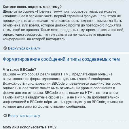
Как мне вновь поднять мою тему?
Щёлкнув по ссылке «Поднять тему» при просмотре темы, вы можете
«поднять» её в верхнюю часть первой страницы форума. Если этого не
происходит, то это означает, что возможность поднятия тем могла быть
отключена, или время, которое должно пройти до повторного поднятия
темы, ещё не прошло. Также можно поднять тему, просто ответив на неё,
однако удостоверьтесь, что тем самым вы не нарушаете правила
конференции, на которой находитесь.
Вернуться к началу
Форматирование сообщений и типы создаваемых тем
Что такое BBCode?
BBCode — это особая реализация HTML, предлагающая большие
возможности по форматированию отдельных частей сообщения.
Возможность использования BBCode определяется администратором,
однако BBCode также может быть отключён на уровне сообщения в
форме для его отправки. BBCode очень похож на HTML, но теги в нём
заключаются в квадратные скобки [ и ], а не в < и >. За дополнительной
информацией о BBCode обратитесь к руководству по BBCode, ссылка на
которое доступна из формы отправки сообщений.
Вернуться к началу
Могу ли я использовать HTML?