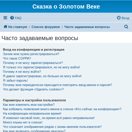
Сказка о Золотом Веке
FAQ
Вход
П
На главную
Список форумов
Часто задаваемые вопросы
о
Часто задаваемые вопросы
и
с
Вход на конференцию и регистрация
Зачем мне нужно регистрироваться?
к
Что такое COPPA?
Почему я не могу зарегистрироваться?
Я только что зарегистрировался, но не могу войти!
Почему я не могу войти?
Я давно зарегистрирован, но больше не могу войти!
Я забыл пароль!
Почему мне периодически приходится повторять ввод имени и пароля?
Что делает функция «Удалить cookies»?
Параметры и настройки пользователя
Как мне изменить мои настройки?
Как избежать появления моего имени в списке «Кто сейчас на конференции»?
На конференции неправильное время!
Я изменил часовой пояс, но время всё равно неправильное!
Моего языка нет в списке!
Что означают изображения рядом с моим именем пользователя?
Как мне включить отображение аватары?