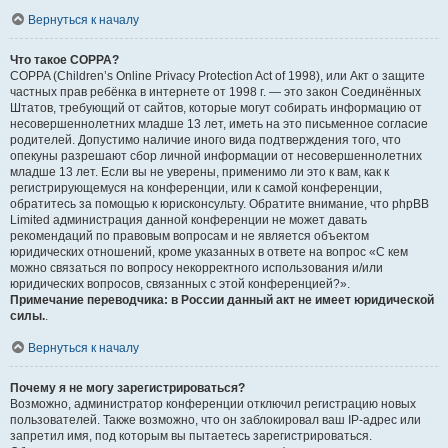
Вернуться к началу
Что такое COPPA?
COPPA (Children’s Online Privacy Protection Act of 1998), или Акт о защите
частных прав ребёнка в интернете от 1998 г. — это закон Соединённых
Штатов, требующий от сайтов, которые могут собирать информацию от
несовершеннолетних младше 13 лет, иметь на это письменное согласие
родителей. Допустимо наличие иного вида подтверждения того, что
опекуны разрешают сбор личной информации от несовершеннолетних
младше 13 лет. Если вы не уверены, применимо ли это к вам, как к
регистрирующемуся на конференции, или к самой конференции,
обратитесь за помощью к юрисконсульту. Обратите внимание, что phpBB
Limited администрация данной конференции не может давать
рекомендаций по правовым вопросам и не является объектом
юридических отношений, кроме указанных в ответе на вопрос «С кем
можно связаться по вопросу некорректного использования и/или
юридических вопросов, связанных с этой конференцией?».
Примечание переводчика: в России данный акт не имеет юридической
силы.
.
Вернуться к началу
Почему я не могу зарегистрироваться?
Возможно, администратор конференции отключил регистрацию новых
пользователей. Также возможно, что он заблокировал ваш IP-адрес или
запретил имя, под которым вы пытаетесь зарегистрироваться.