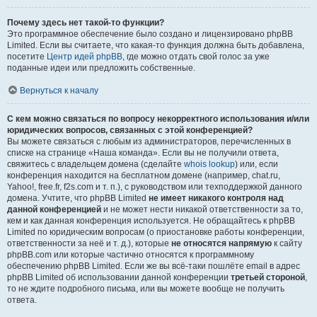
Почему здесь нет такой-то функции?
Это программное обеспечение было создано и лицензировано phpBB
Limited. Если вы считаете, что какая-то функция должна быть добавлена,
посетите
Центр идей phpBB
, где можно отдать свой голос за уже
поданные идеи или предложить собственные.
Вернуться к началу
С кем можно связаться по вопросу некорректного использования и/или
юридических вопросов, связанных с этой конференцией?
Вы можете связаться с любым из администраторов, перечисленных в
списке на странице «Наша команда». Если вы не получили ответа,
свяжитесь с владельцем домена (сделайте
whois lookup
) или, если
конференция находится на бесплатном домене (например, chat.ru,
Yahoo!, free.fr, f2s.com и т. п.), с руководством или техподдержкой данного
домена. Учтите, что phpBB Limited
не имеет никакого контроля над
данной конференцией
и не может нести никакой ответственности за то,
кем и как данная конференция используется. Не обращайтесь к phpBB
Limited по юридическим вопросам (о приостановке работы конференции,
ответственности за неё и т. д.), которые
не относятся напрямую
к сайту
phpBB.com или которые частично относятся к программному
обеспечению phpBB Limited. Если же вы всё-таки пошлёте email в адрес
phpBB Limited об использовании данной конференции
третьей стороной
,
то не ждите подробного письма, или вы можете вообще не получить
ответа.