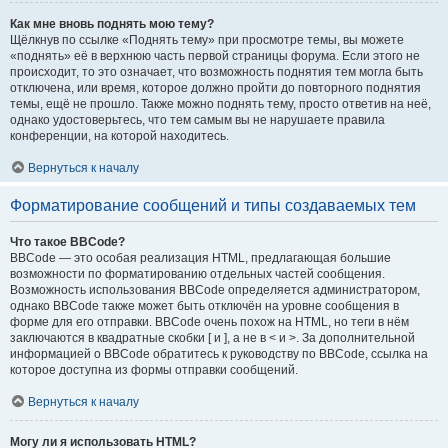
Как мне вновь поднять мою тему?
Щёлкнув по ссылке «Поднять тему» при просмотре темы, вы можете
«поднять» её в верхнюю часть первой страницы форума. Если этого не
происходит, то это означает, что возможность поднятия тем могла быть
отключена, или время, которое должно пройти до повторного поднятия
темы, ещё не прошло. Также можно поднять тему, просто ответив на неё,
однако удостоверьтесь, что тем самым вы не нарушаете правила
конференции, на которой находитесь.
Вернуться к началу
Форматирование сообщений и типы создаваемых тем
Что такое BBCode?
BBCode — это особая реализация HTML, предлагающая большие
возможности по форматированию отдельных частей сообщения.
Возможность использования BBCode определяется администратором,
однако BBCode также может быть отключён на уровне сообщения в
форме для его отправки. BBCode очень похож на HTML, но теги в нём
заключаются в квадратные скобки [ и ], а не в < и >. За дополнительной
информацией о BBCode обратитесь к руководству по BBCode, ссылка на
которое доступна из формы отправки сообщений.
Вернуться к началу
Могу ли я использовать HTML?